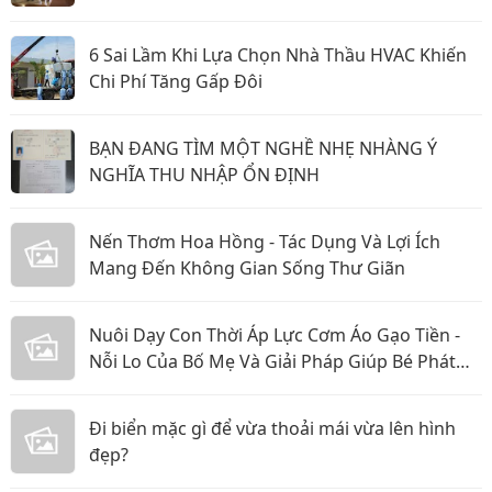
cho Hội Chữ thập đỏ TP.HCM
6 Sai Lầm Khi Lựa Chọn Nhà Thầu HVAC Khiến
Chi Phí Tăng Gấp Đôi
BẠN ĐANG TÌM MỘT NGHỀ NHẸ NHÀNG Ý
NGHĨA THU NHẬP ỔN ĐỊNH
Nến Thơm Hoa Hồng - Tác Dụng Và Lợi Ích
Mang Đến Không Gian Sống Thư Giãn
Nuôi Dạy Con Thời Áp Lực Cơm Áo Gạo Tiền -
Nỗi Lo Của Bố Mẹ Và Giải Pháp Giúp Bé Phát
Triển Toàn Diện
Đi biển mặc gì để vừa thoải mái vừa lên hình
đẹp?