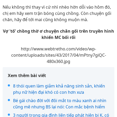
Nếu không thì thay vì cứ nhì nhèo hờn dỗi vào hôm đó,
chị em hãy xem trận bóng cùng chồng. Còn chuyện gối
chăn, hãy để tới mai cũng không muộn mà.
Vợ 'tố' chồng thờ ơ chuyện chăn gối trên truyền hình
khiến MC bối rối
http://www.webtretho.com/video/wp-
content/uploads/sites/43/2017/04/mPtny7giQC-
480x360.jpg
Xem thêm bài viết
8 thói quen làm giảm khả năng sinh sản, khiến
phụ nữ hiện đại khó có con hơn xưa
Bé gái chào đời với đôi mắt to màu xanh ai nhìn
cũng mê nhưng BS lại nói: Con mắc bệnh hiểm
3 người trong gia đình liên tiếp phát hiện bị K, có