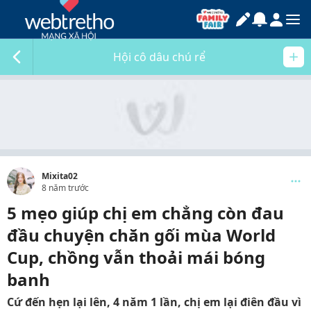
Hội cô dâu chú rể
Mixita02
8 năm trước
5 mẹo giúp chị em chẳng còn đau
đầu chuyện chăn gối mùa World
Cup, chồng vẫn thoải mái bóng
banh
Cứ đến hẹn lại lên, 4 năm 1 lần, chị em lại điên đầu vì