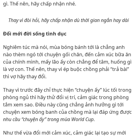
gì. Thế nên, hãy chấp nhận nhé.
Thay vì đòi hỏi, hãy chấp nhận dù thời gian ngắn hay dài
Đổi mới đời sống tình dục
Nghiêm túc mà nói, mùa bóng bánh tới là chẳng anh
nào thèm ngó tới chuyện gối chăn, đến cảm xúc bữa ăn
của chính mình, mấy lão ấy còn chẳng để tâm, huống gì
là vợ con. Thế nên, thay vì ép buộc chồng phải “trả bài”
thì vợ hãy thay đổi.
Thay vì trước đây chỉ thực hiện “chuyện ấy” lúc tối trong
phòng ngủ thì hãy thử đổi vị trí, cảm giác trong phòng
tắm xem sao. Điều này cũng chẳng ảnh hưởng gì tới
chuyện xem bóng banh của chồng mà lại đáp ứng được
nhu cầu “chuyện ấy” trong mùa World Cup
.
Như thế vừa đổi mới cảm xúc, cảm giác lại tạo sự mới