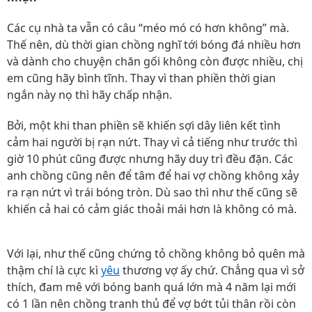
Các cụ nhà ta vẫn có câu “méo mó có hơn không” mà.
Thế nên, dù thời gian chồng nghĩ tới bóng đá nhiều hơn
và dành cho chuyện chăn gối không còn được nhiều, chị
em cũng hãy bình tĩnh. Thay vì than phiền thời gian
ngắn này nọ thì hãy chấp nhận.
Bởi, một khi than phiền sẽ khiến sợi dây liên kết tình
cảm hai người bị rạn nứt. Thay vì cả tiếng như trước thì
giờ 10 phút cũng được nhưng hãy duy trì đều đặn. Các
anh chồng cũng nên để tâm để hai vợ chồng không xảy
ra rạn nứt vì trái bóng tròn. Dù sao thì như thế cũng sẽ
khiến cả hai có cảm giác thoải mái hơn là không có mà.
Với lại, như thế cũng chứng tỏ chồng không bỏ quên mà
thậm chí là cực kì
yêu
thương vợ ấy chứ. Chẳng qua vì sở
thích, đam mê với bóng banh quá lớn mà 4 năm lại mới
có 1 lần nên chồng tranh thủ để vợ bớt tủi thân rồi còn