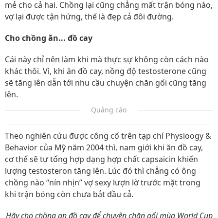
mẻ cho cả hai. Chồng lại cũng chẳng mất trận bóng nào,
vợ lại được tận hứng, thế là đẹp cả đôi đường.
Cho chồng ăn... đồ cay
Cái này chỉ nên làm khi mà thực sự không còn cách nào
khác thôi. Vì, khi ăn đồ cay, nồng độ testosterone cũng
sẽ tăng lên dẫn tới nhu cầu chuyện chăn gối cũng tăng
lên.
Quảng cáo
Theo nghiên cứu được công cố trên tạp chí Physioogy &
Behavior của Mỹ năm 2004 thì, nam giới khi ăn đồ cay,
cơ thể sẽ tự tổng hợp dạng hợp chất capsaicin khiến
lượng testosteron tăng lên. Lúc đó thì chẳng có ông
chồng nào “nín nhịn” vợ sexy lượn lờ trước mặt trong
khi trận bóng còn chưa bắt đầu cả.
Hãy cho chồng an đồ cay để chuyện chăn gối mùa World Cup