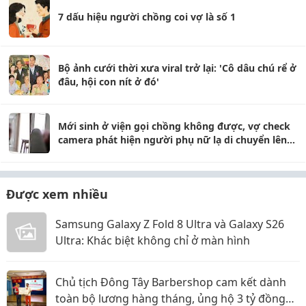
7 dấu hiệu người chồng coi vợ là số 1
Bộ ảnh cưới thời xưa viral trở lại: 'Cô dâu chú rể ở
đâu, hội con nít ở đó'
Mới sinh ở viện gọi chồng không được, vợ check
camera phát hiện người phụ nữ lạ di chuyển lên
giường mình
Được xem nhiều
Samsung Galaxy Z Fold 8 Ultra và Galaxy S26
Ultra: Khác biệt không chỉ ở màn hình
Chủ tịch Đông Tây Barbershop cam kết dành
toàn bộ lương hàng tháng, ủng hộ 3 tỷ đồng