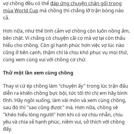
vợ chồng đều có thể
đáp ứng chuyện chăn gối trong
mùa World Cup
mà chồng thì chẳng lỡ trận bóng nào
cả.
Hơn nữa, như thế tình cảm vợ chồng còn luôn nồng ấm,
bền chặt. Vì chẳng có chuyện cãi cọ mà vợ lại còn thấu
hiểu cho chồng. Còn gì hạnh phúc hơn việc vợ lúc nào
cũng ở bên cạnh, thậm chí là chịu khó phục vụ mọi thứ,
cùng xem cùng vui với chồng cơ chứ.
Thử một lần xem cùng chồng
Thay vì cứ ép chồng làm "chuyện ấy" trong lúc trận đấu
diễn ra khiến chồng bực bội, tức tối thì chị em hãy bình
tĩnh. Hãy ngồi xuống, làm vài món và xem cùng chồng,
sau đó thì "sao cũng được" mà. Hơn nữa, chồng sẽ
"khéo hiểu lòng người" hơn khi có vợ chịu nhẫn, chịu
yêu và chia sẻ hạnh phúc, niềm vui, sở thích với chồng
đấy.