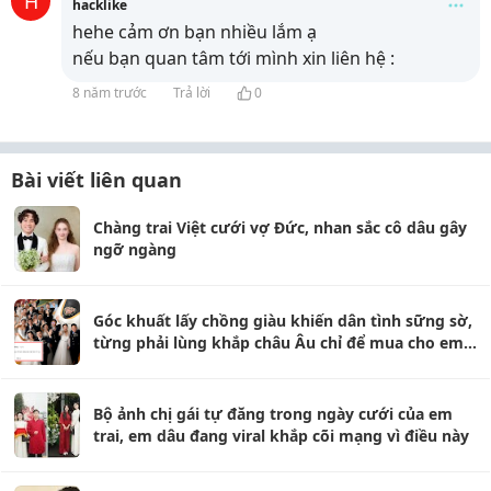
H
hacklike
hehe cảm ơn bạn nhiều lắm ạ
nếu bạn quan tâm tới mình xin liên hệ :
8 năm trước
Trả lời
0
Bài viết liên quan
Chàng trai Việt cưới vợ Đức, nhan sắc cô dâu gây
ngỡ ngàng
Góc khuất lấy chồng giàu khiến dân tình sững sờ,
từng phải lùng khắp châu Âu chỉ để mua cho em
chồng 1 đôi giày
Bộ ảnh chị gái tự đăng trong ngày cưới của em
trai, em dâu đang viral khắp cõi mạng vì điều này