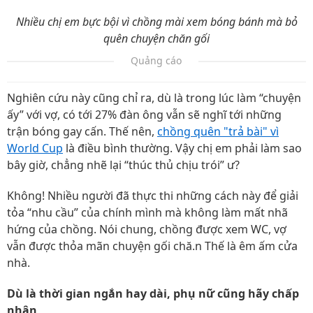
Nhiều chị em bực bội vì chồng mài xem bóng bánh mà bỏ
quên chuyện chăn gối
Quảng cáo
Nghiên cứu này cũng chỉ ra, dù là trong lúc làm “chuyện
ấy” với vợ, có tới 27% đàn ông vẫn sẽ nghĩ tới những
trận bóng gay cấn. Thế nên,
chồng quên "trả bài" vì
World Cup
là điều bình thường. Vậy chị em phải làm sao
bây giờ, chẳng nhẽ lại “thúc thủ chịu trói” ư?
Không! Nhiều người đã thực thi những cách này để giải
tỏa “nhu cầu” của chính mình mà không làm mất nhã
hứng của chồng. Nói chung, chồng được xem WC, vợ
vẫn được thỏa mãn chuyện gối chă.n Thế là êm ấm cửa
nhà.
Dù là thời gian ngắn hay dài, phụ nữ cũng hãy chấp
nhận