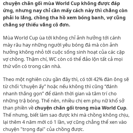
chuyện chăn gối mùa World Cup không được đáp
ứng, nhưng nay chỉ cần mấy cách này thì chẳng còn
phải lo lắng, chồng tha hồ xem bóng banh, vợ cũng
chẳng sợ thiếu vắng cô đơn.
Mùa World Cup ùa tới không chỉ ảnh hưởng tới cánh
mày râu hay những người yêu bóng đá mà còn ảnh
hưởng không nhỏ tới cuộc sống sinh hoạt của các cặp
vợ chồng. Thậm chí, WC còn có thể đảo lộn tất cả mọi
thứ vốn có trong căn nhà.
Theo một nghiên cứu gần đây thì, có tới 42% đàn ông sẽ
từ chối “chuyện ấy” hoặc nếu không thì cũng “đánh
nhanh thắng gọn” để dành thời gian và tâm trí cho
những trậ bóng. Thế nên, nhiều chị em phụ nữ khổ sở
than phiền về
chuyện chăn gối trong mùa World Cup
.
Thế nhưng, biết làm sao được khi mà chồng không chịu,
lại thêm 4 năm mới có 1 lần, vợ cũng chẳng thể xen vào
chuyện "trọng đại" của chồng được.