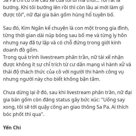
Sa Pa chỉ có thể cẩu xe của tôi đi mà thôi... Tôi rất là
bướng. Khi tôi bướng lên rồi thì còn lâu ai mới làm gì
được tôi”, nữ đại gia bán gốm hùng hổ tuyên bố.
Sau đó, Kim Ngân kể chuyện là con một trong gia đình,
từng thời gian dài núp bóng sau bố mẹ và từng ly hôn
nhưng nay đã tự lập và có chỗ đứng trong giới kinh
doanh đồ gốm.
Trong quá trình livestream phân trần, nữ tài xế nhận
được không ít sự chỉ trích từ cư dân mạng vì hành xử và
thái độ thách thức của cô với người thi hành công vụ
nhưng người này cho biết không bận tâm.
Chưa dừng lại ở đó, sau khi livestream phân trần, nữ đại
gia bán gốm còn đăng status gây bức xúc: "Uống say
xong, tôi sẽ tới quậy công an giao thông Sa Pa. Ai thích
bóc phốt thì qua".
Yến Chi