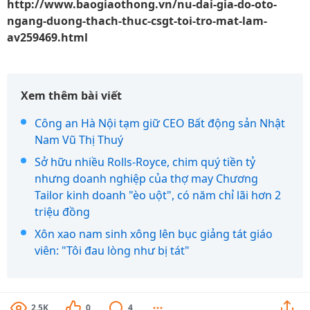
http://www.baogiaothong.vn/nu-dai-gia-do-oto-
ngang-duong-thach-thuc-csgt-toi-tro-mat-lam-
av259469.html
Xem thêm bài viết
Công an Hà Nội tạm giữ CEO Bất động sản Nhật
Nam Vũ Thị Thuý
Sở hữu nhiều Rolls-Royce, chim quý tiền tỷ
nhưng doanh nghiệp của thợ may Chương
Tailor kinh doanh "èo uột", có năm chỉ lãi hơn 2
triệu đồng
Xôn xao nam sinh xông lên bục giảng tát giáo
viên: "Tôi đau lòng như bị tát"
2.5K
0
4