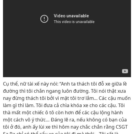
Cụ thể, nữ tài xế này nói: “Anh ta thách tôi đỗ xe giữa lề
đường thì tôi chắn ngang luôn đường. Tôi nói thật xưa
nay đừng thách tôi bởi vì mặt tôi trơ lắm... Các cậu muốn
làm gì thì làm. Tôi đưa cả chìa khóa xe cho các cậu. Tôi
thà mất một chiếc ô tô còn hơn để các cậu lộng hành
một cách vô ý thức… Đáng lẽ ra, nếu không có bạn của
tôi ở đó, anh ấy lùi xe thì hôm nay chắc chắn rằng CSGT