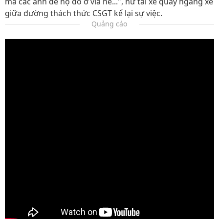
mà các anh để họ đỗ ở vỉa hè...", nữ tài xế quay ngang xe
giữa đường thách thức CSGT kể lại sự việc.
Quảng cáo