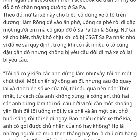
đỗ ô tô chắn ngang đường ở Sa Pa.
Theo đó, nữ tài xế này cho biết, cô dừng xe ô tô trên
đường Hàm Rồng để vào ăn phở, uống cà phê rồi đi gặp
một người em mà cô giúp đỡ ở Sa Pa tên là Sủng. Nữ tài
xế cho biết, thấy khó chịu khi cô bị CSGT Sa Pa nhắc nhở
vì đỗ xe sai quy định, trong khi có rất nhiều ô tô cũng
đậu gần đó nhưng không bị yêu cầu dời đi mà xe cô lại
bị yêu cầu.
"Tôi đã có ý kiến các anh đừng làm như vậy, tôi đỗ một
chút thôi. Một chiến sỹ công an đi, nhưng sau đó quay
lại và đọc biển số xe của tôi, tôi cáu quá nên bảo: Thứ
nhất, tư cách của anh không xứng là công an, thứ hai
các anh đừng làm tôi nổi cáu bởi vì tôi cần một khoảng
yên tĩnh để tôi uống một ly cà phê và ăn một bát phở
buổi sáng rồi tôi sẽ đi ngay. Bao nhiêu chiếc xe thế kia,
anh có gọi được chủ nhân của nó hay không? Họ là
những người đã mua theo tháng hay họ là chủ cửa hàng