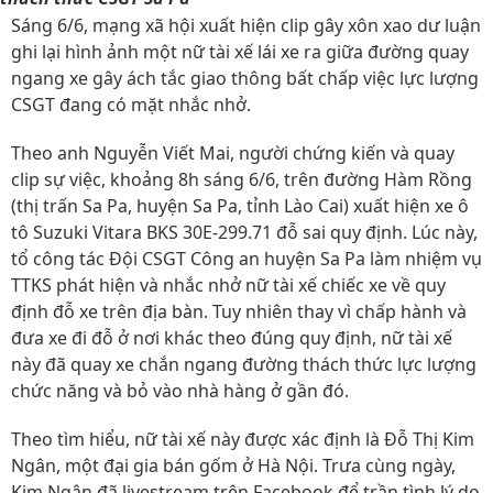
Sáng 6/6, mạng xã hội xuất hiện clip gây xôn xao dư luận
ghi lại hình ảnh một nữ tài xế lái xe ra giữa đường quay
ngang xe gây ách tắc giao thông bất chấp việc lực lượng
CSGT đang có mặt nhắc nhở.
Theo anh Nguyễn Viết Mai, người chứng kiến và quay
clip sự việc, khoảng 8h sáng 6/6, trên đường Hàm Rồng
(thị trấn Sa Pa, huyện Sa Pa, tỉnh Lào Cai) xuất hiện xe ô
tô Suzuki Vitara BKS 30E-299.71 đỗ sai quy định. Lúc này,
tổ công tác Đội CSGT Công an huyện Sa Pa làm nhiệm vụ
TTKS phát hiện và nhắc nhở nữ tài xế chiếc xe về quy
định đỗ xe trên địa bàn. Tuy nhiên thay vì chấp hành và
đưa xe đi đỗ ở nơi khác theo đúng quy định, nữ tài xế
này đã quay xe chắn ngang đường thách thức lực lượng
chức năng và bỏ vào nhà hàng ở gần đó.
Theo tìm hiểu, nữ tài xế này được xác định là Đỗ Thị Kim
Ngân, một đại gia bán gốm ở Hà Nội. Trưa cùng ngày,
Kim Ngân đã livestream trên Facebook để trần tình lý do