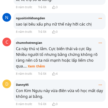
8 năm trước
Trả lời
3
N
nguoitinhkhongden
sao lại bêu xấu phụ nữ thế này hỡi các chị
8 năm trước
Trả lời
0
C
chumnhotrengian
Ca này thú vị lắm. Cực biến thái và cực lầy.
Nhiều người tố nhưng bằng chứng không rõ
ràng nên cô ta nói mạnh hoặc lấp liếm cho
qua.
...
Xem thêm
8 năm trước
Trả lời
4
D
Danny95
Con Kim Ngưu này vừa điên vừa vô học mất dạy
không ai bằng.
8 năm trước
Trả lời
0