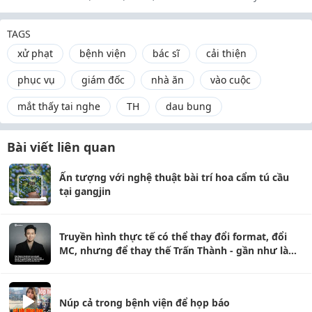
TAGS
xử phạt
bệnh viện
bác sĩ
cải thiện
phục vụ
giám đốc
nhà ăn
vào cuộc
mắt thấy tai nghe
TH
dau bung
Bài viết liên quan
Ấn tượng với nghệ thuật bài trí hoa cẩm tú cầu
tại gangjin
Truyền hình thực tế có thể thay đổi format, đổi
MC, nhưng để thay thế Trấn Thành - gần như là
điều bất khả khi
Núp cả trong bệnh viện để họp báo