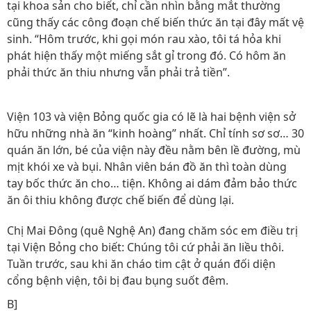
tại khoa sản cho biết, chỉ cần nhìn bằng mắt thường
cũng thấy các công đoạn chế biến thức ăn tại đây mất vệ
sinh. “Hôm trước, khi gọi món rau xào, tôi tá hỏa khi
phát hiện thấy một miếng sắt gỉ trong đó. Có hôm ăn
phải thức ăn thiu nhưng vẫn phải trả tiền”.
Viện 103 và viện Bỏng quốc gia có lẽ là hai bệnh viện sở
hữu những nhà ăn “kinh hoàng” nhất. Chỉ tính sơ sơ… 30
quán ăn lớn, bé của viện này đều nằm bên lề đường, mù
mịt khói xe và bụi. Nhân viên bán đồ ăn thì toàn dùng
tay bốc thức ăn cho… tiện. Không ai dám đảm bảo thức
ăn ôi thiu không được chế biến để dùng lại.
Chị Mai Đông (quê Nghệ An) đang chăm sóc em điều trị
tại Viện Bỏng cho biết: Chúng tôi cứ phải ăn liều thôi.
Tuần trước, sau khi ăn cháo tim cật ở quán đối diện
cổng bệnh viện, tôi bị đau bụng suốt đêm.
B]