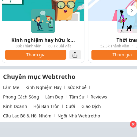
Kinh nghiệm hay hữu íc...
Thời tr
88k Thành viên
·
60.1k Bài viết
52.3k Thành viên
·
Tham gia
Tham gia
Chuyên mục Webtretho
Làm Mẹ
Kinh Nghiệm Hay
Sức Khoẻ
Phong Cách Sống
Làm Đẹp
Tâm Sự
Reviews
Kinh Doanh
Hội Bàn Tròn
Cưới
Giao Dịch
Câu Lạc Bộ & Hội Nhóm
Ngôi Nhà Webtretho