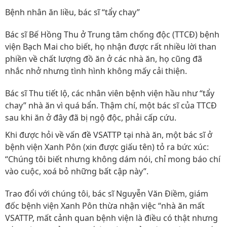
Bệnh nhân ăn liều, bác sĩ “tẩy chay”
Bác sĩ Bế Hồng Thu ở Trung tâm chống độc (TTCÐ) bệnh
viện Bạch Mai cho biết, họ nhận được rất nhiều lời than
phiền về chất lượng đồ ăn ở các nhà ăn, họ cũng đã
nhắc nhở nhưng tình hình không mấy cải thiện.
Bác sĩ Thu tiết lộ, các nhân viên bệnh viện hầu như “tẩy
chay” nhà ăn vì quá bẩn. Thậm chí, một bác sĩ của TTCÐ
sau khi ăn ở đây đã bị ngộ độc, phải cấp cứu.
Khi được hỏi về vấn đề VSATTP tại nhà ăn, một bác sĩ ở
bệnh viện Xanh Pôn (xin được giấu tên) tỏ ra bức xúc:
“Chúng tôi biết nhưng không dám nói, chỉ mong báo chí
vào cuộc, xoá bỏ những bất cập này”.
Trao đổi với chúng tôi, bác sĩ Nguyễn Văn Ðiềm, giám
đốc bệnh viện Xanh Pôn thừa nhận việc “nhà ăn mất
VSATTP, mất cảnh quan bệnh viện là điều có thật nhưng