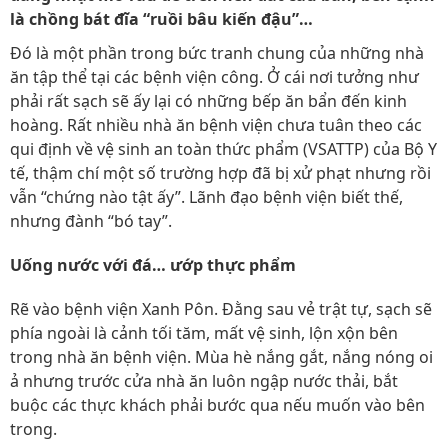
là chồng bát đĩa “ruồi bâu kiến đậu”…
Đó là một phần trong bức tranh chung của những nhà
ăn tập thể tại các bệnh viện công. Ở cái nơi tưởng như
phải rất sạch sẽ ấy lại có những bếp ăn bẩn đến kinh
hoàng. Rất nhiều nhà ăn bệnh viện chưa tuân theo các
qui định về vệ sinh an toàn thức phẩm (VSATTP) của Bộ Y
tế, thậm chí một số trường hợp đã bị xử phạt nhưng rồi
vẫn “chứng nào tật ấy”. Lãnh đạo bệnh viện biết thế,
nhưng đành “bó tay”.
Uống nước với đá… ướp thực phẩm
Rẽ vào bệnh viện Xanh Pôn. Đằng sau vẻ trật tự, sạch sẽ
phía ngoài là cảnh tối tăm, mất vệ sinh, lộn xộn bên
trong nhà ăn bệnh viện. Mùa hè nắng gắt, nắng nóng oi
ả nhưng trước cửa nhà ăn luôn ngập nước thải, bắt
buộc các thực khách phải bước qua nếu muốn vào bên
trong.