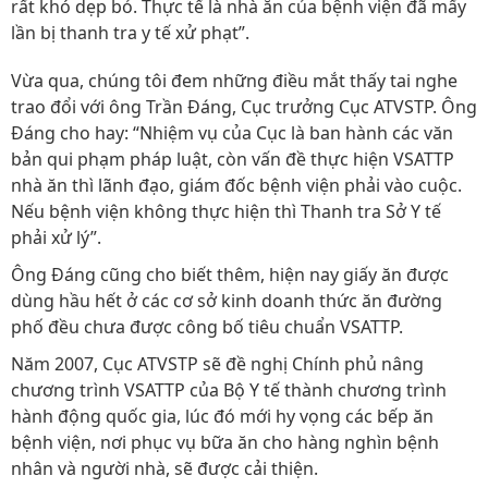
rất khó dẹp bỏ. Thực tế là nhà ăn của bệnh viện đã mấy
lần bị thanh tra y tế xử phạt”.
Vừa qua, chúng tôi đem những điều mắt thấy tai nghe
trao đổi với ông Trần Ðáng, Cục trưởng Cục ATVSTP. Ông
Ðáng cho hay: “Nhiệm vụ của Cục là ban hành các văn
bản qui phạm pháp luật, còn vấn đề thực hiện VSATTP
nhà ăn thì lãnh đạo, giám đốc bệnh viện phải vào cuộc.
Nếu bệnh viện không thực hiện thì Thanh tra Sở Y tế
phải xử lý”.
Ông Ðáng cũng cho biết thêm, hiện nay giấy ăn được
dùng hầu hết ở các cơ sở kinh doanh thức ăn đường
phố đều chưa được công bố tiêu chuẩn VSATTP.
Năm 2007, Cục ATVSTP sẽ đề nghị Chính phủ nâng
chương trình VSATTP của Bộ Y tế thành chương trình
hành động quốc gia, lúc đó mới hy vọng các bếp ăn
bệnh viện, nơi phục vụ bữa ăn cho hàng nghìn bệnh
nhân và người nhà, sẽ được cải thiện.