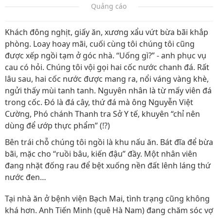
Quảng cáo
Khách đông nghịt, giấy ăn, xương xẩu vứt bừa bãi khắp
phòng. Loay hoay mãi, cuối cùng tôi chúng tôi cũng
được xếp ngồi tạm ở góc nhà. “Uống gì?” - anh phục vụ
cau có hỏi. Chúng tôi vội gọi hai cốc nước chanh đá. Rất
lâu sau, hai cốc nước được mang ra, nổi váng vàng khè,
ngửi thấy mùi tanh tanh. Nguyên nhân là từ mấy viên đá
trong cốc. Đó là đá cây, thứ đá mà ông Nguyễn Việt
Cường, Phó chánh Thanh tra Sở Y tế, khuyên “chỉ nên
dùng để ướp thực phẩm” (!?)
Bên trái chỗ chúng tôi ngồi là khu nấu ăn. Bát đĩa để bừa
bãi, mặc cho “ruồi bâu, kiến đậu” đầy. Một nhân viên
đang nhặt đống rau để bệt xuống nền đất lênh láng thứ
nước đen…
Tại nhà ăn ở bệnh viện Bạch Mai, tình trạng cũng không
khá hơn. Anh Tiến Minh (quê Hà Nam) đang chăm sóc vợ