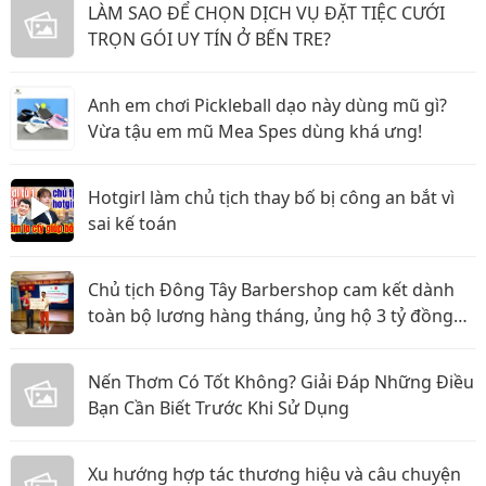
LÀM SAO ĐỂ CHỌN DỊCH VỤ ĐẶT TIỆC CƯỚI
TRỌN GÓI UY TÍN Ở BẾN TRE?
Anh em chơi Pickleball dạo này dùng mũ gì?
Vừa tậu em mũ Mea Spes dùng khá ưng!
Hotgirl làm chủ tịch thay bố bị công an bắt vì
sai kế toán
Chủ tịch Đông Tây Barbershop cam kết dành
toàn bộ lương hàng tháng, ủng hộ 3 tỷ đồng
cho Hội Chữ thập đỏ TP.HCM
Nến Thơm Có Tốt Không? Giải Đáp Những Điều
Bạn Cần Biết Trước Khi Sử Dụng
Xu hướng hợp tác thương hiệu và câu chuyện