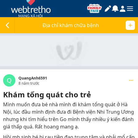
Địa chỉ khám chữa bệnh
QuangAnh6591
Q
8 năm trước
Khám tổng quát cho trẻ
Mình muốn đưa bé nhà mình đi khám tổng quát ở Hà
Nội, lúc đầu mình định đưa đi Bệnh viện Nhi Trung Ương
nhưng khi tìm hiểu trên Go mình thấy nhiều ý kiến đánh
giá thấp quá. Rất hoang mang ạ.
Hồi mh sinh bé bị rau tiền đạo trung tâm và phải mổ cấp