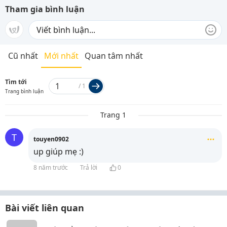
Tham gia bình luận
Cũ nhất
Mới nhất
Quan tâm nhất
Tìm tới
/
1
Trang bình luận
Trang 1
T
touyen0902
up giúp mẹ :)
8 năm trước
Trả lời
0
Bài viết liên quan