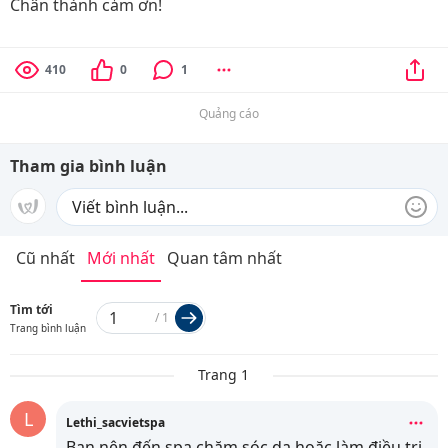
Chân thành cảm ơn!
410
0
1
Quảng cáo
Tham gia bình luận
Cũ nhất
Mới nhất
Quan tâm nhất
Tìm tới
/
1
Trang bình luận
Trang 1
L
Lethi_sacvietspa
Bạn nên đến spa chăm sóc da hoặc làm điều trị