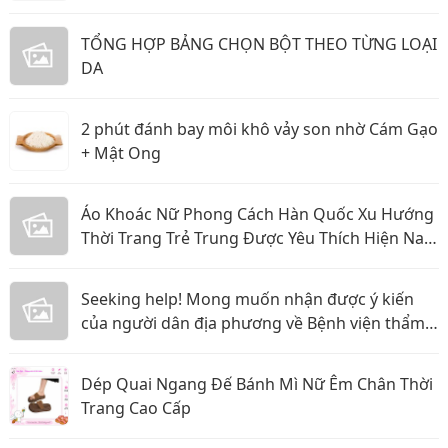
TỔNG HỢP BẢNG CHỌN BỘT THEO TỪNG LOẠI
DA
2 phút đánh bay môi khô vảy son nhờ Cám Gạo
+ Mật Ong
Áo Khoác Nữ Phong Cách Hàn Quốc Xu Hướng
Thời Trang Trẻ Trung Được Yêu Thích Hiện Nay
Năm 2026
Seeking help! Mong muốn nhận được ý kiến
của người dân địa phương về Bệnh viện thẩm
mỹ Gangwhoo và bác sĩ Lê Ngọc Tuấn Anh
Dép Quai Ngang Đế Bánh Mì Nữ Êm Chân Thời
Trang Cao Cấp