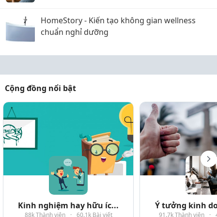
Lưng
HomeStory - Kiến tạo không gian wellness
chuẩn nghỉ dưỡng
Cộng đồng nổi bật
Kinh nghiệm hay hữu íc...
Ý tưởng kinh do
88k Thành viên
·
60.1k Bài viết
91.7k Thành viên
·