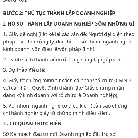
BƯỚC 2: THỦ TỤC THÀNH LẬP DOANH NGHIỆP
I. HỒ SƠ THÀNH LẬP DOANH NGHIỆP GỒM NHỮNG GÌ
1. Giấy đề nghị (liệt kê lại các vấn đề: Người đại diện theo
pháp luật, tên công ty, địa chỉ trụ sở chính, ngành nghề
kinh doanh, vốn điều lệ/vốn pháp định);
2. Danh sách thành viên/cổ đông sáng lập/góp vốn;
3. Dự thảo điều lệ;
4. Giấy tờ chứng minh tư cách cá nhân/ tổ chức (CMND
với cá nhân; Quyết định thành lập/ Giấy chứng nhận
đăng ký kinh doanh với tổ chức là Doanh nghiệp);
5. Với nhóm ngành nghề có điều kiện (bản sao chứng
chỉ hành nghề/ giấy tờ chứng minh điều kiện).
II. CƠ QUAN THỰC HIỆN
Sở Kế hoạch đầu tư nơi Doanh nghiệp đặt trụ sở.