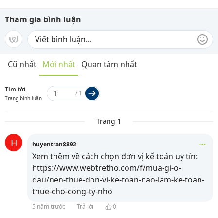
Tham gia bình luận
Cũ nhất
Mới nhất
Quan tâm nhất
Tìm tới
/
1
Trang bình luận
Trang 1
H
huyentran8892
Xem thêm về cách chọn đơn vị kế toán uy tín:
https://www.webtretho.com/f/mua-gi-o-
dau/nen-thue-don-vi-ke-toan-nao-lam-ke-toan-
thue-cho-cong-ty-nho
5 năm trước
Trả lời
0