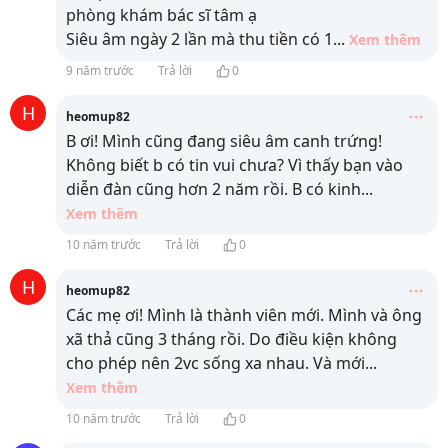
phòng khám bác sĩ tâm ạ
Siêu âm ngày 2 lần mà thu tiền có 1
...
Xem thêm
9 năm trước
Trả lời
0
H
heomup82
B ơi! Mình cũng đang siêu âm canh trứng!
Không biết b có tin vui chưa? Vì thấy bạn vào
diễn đàn cũng hơn 2 năm rồi. B có kinh
...
Xem thêm
10 năm trước
Trả lời
0
H
heomup82
Các mẹ ơi! Mình là thành viên mới. Mình và ông
xã thả cũng 3 tháng rồi. Do điều kiện không
cho phép nên 2vc sống xa nhau. Và mới
...
Xem thêm
10 năm trước
Trả lời
0