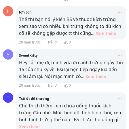
L
lợn con
Thế thì bạn hỏi ý kiến BS về thuốc kích trứng
xem sao vì có nhiều khi trứng không to đủ kích
cỡ sẽ không gặp được tt thì cũng
...
Xem thêm
20 năm trước
Trả lời
0
S
SweetKitty
Hey các mẹ ơi, mình vừa đi canh trứng ngày thứ
15 của chu kỳ về. Bsi lại hẹn tiếp ngày kia đến
siêu âm lại. Nội mạc mình có
...
Xem thêm
20 năm trước
Trả lời
0
T
Trái ớt dễ thương
Chú thích thêm : em chưa uống thuốc kích
trứng đâu nhé .Mới theo dõi tình hình thôi, xem
tình hình trứng thế nào . BS chưa cho uống gì
...
Xem thêm