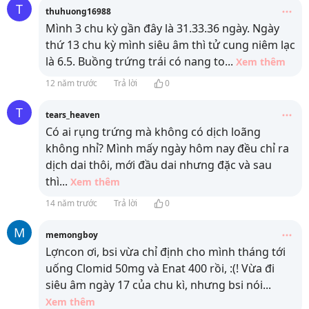
T
thuhuong16988
Mình 3 chu kỳ gần đây là 31.33.36 ngày. Ngày
thứ 13 chu kỳ mình siêu âm thì tử cung niêm lạc
là 6.5. Buồng trứng trái có nang to
...
Xem thêm
12 năm trước
Trả lời
0
T
tears_heaven
Có ai rụng trứng mà không có dịch loãng
không nhỉ? Mình mấy ngày hôm nay đều chỉ ra
dịch dai thôi, mới đầu dai nhưng đặc và sau
thì
...
Xem thêm
14 năm trước
Trả lời
0
M
memongboy
Lợncon ơi, bsi vừa chỉ định cho mình tháng tới
uống Clomid 50mg và Enat 400 rồi, :(! Vừa đi
siêu âm ngày 17 của chu kì, nhưng bsi nói
...
Xem thêm