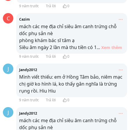
9 năm trước
Trả lời
0
C
Cazim
mách các mẹ địa chỉ siêu âm canh trứng chỗ
dốc phụ sản nè
phòng khám bác sĩ tâm ạ
Siêu âm ngày 2 lần mà thu tiền có 1
...
Xem thêm
9 năm trước
Trả lời
0
J
Jandy2012
Mình viết thiếu: em ở Hồng Tâm bảo, niêm mạc
chị giờ ko hình lá, ko thấy gân nghĩa là trứng
rụng rồi. Hiu Hiu
9 năm trước
Trả lời
0
J
Jandy2012
mách các mẹ địa chỉ siêu âm canh trứng chỗ
dốc phụ sản nè