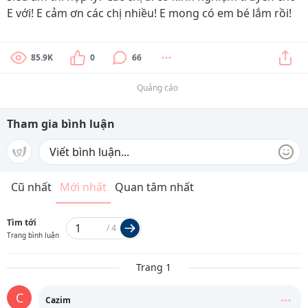
E với! E cảm ơn các chị nhiều! E mong có em bé lắm rồi!
85.9K
0
66
Quảng cáo
Tham gia bình luận
Cũ nhất
Mới nhất
Quan tâm nhất
Tìm tới
/
4
Trang bình luận
Trang 1
C
Cazim