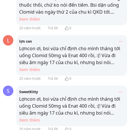
thuôc thôi, chứ ko nói đến tiêm. Bsi dặn uống
Clomid vào ngày thứ 2 của chu kì QKD tới.
...
Xem thêm
20 năm trước
Trả lời
0
L
lợn con
Lợncon ơi, bsi vừa chỉ định cho mình tháng tới
uống Clomid 50mg và Enat 400 rồi, :(! Vừa đi
siêu âm ngày 17 của chu kì, nhưng bsi nói
...
Xem thêm
20 năm trước
Trả lời
0
S
SweetKitty
Lợncon ơi, bsi vừa chỉ định cho mình tháng tới
uống Clomid 50mg và Enat 400 rồi, :(! Vừa đi
siêu âm ngày 17 của chu kì, nhưng bsi nói
...
Xem thêm
20 năm trước
Trả lời
0