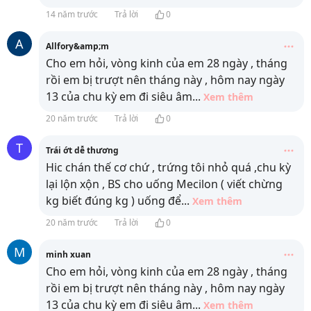
14 năm trước
Trả lời
0
A
Allfory&amp;m
Cho em hỏi, vòng kinh của em 28 ngày , tháng
rồi em bị trượt nên tháng này , hôm nay ngày
13 của chu kỳ em đi siêu âm
...
Xem thêm
20 năm trước
Trả lời
0
T
Trái ớt dễ thương
Hic chán thế cơ chứ , trứng tôi nhỏ quá ,chu kỳ
lại lộn xộn , BS cho uống Mecilon ( viết chừng
kg biết đúng kg ) uống để
...
Xem thêm
20 năm trước
Trả lời
0
M
minh xuan
Cho em hỏi, vòng kinh của em 28 ngày , tháng
rồi em bị trượt nên tháng này , hôm nay ngày
13 của chu kỳ em đi siêu âm
...
Xem thêm