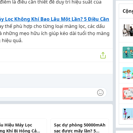
điểm là điều cần thiết để duy trì hiệu suất của
Cộng
y Lọc Không Khí Bao Lâu Một Lần? 5 Điều Cần
ay thế phù hợp cho từng loại màng lọc, các dấu
và những mẹo hữu ích giúp kéo dài tuổi thọ màng
 hiệu quả.
ấu Hiệu Máy Lọc
Sạc dự phòng 50000mAh
ng Khí Bị Hỏng Cảm
sạc được mấy lần? 5