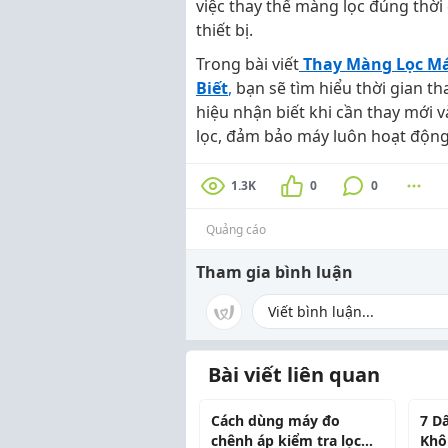
việc thay thế màng lọc đúng thời 
thiết bị.
Trong bài viết
Thay Màng Lọc Má
Biết
,
bạn sẽ tìm hiểu thời gian th
hiệu nhận biết khi cần thay mới 
lọc, đảm bảo máy luôn hoạt động
1.3K
0
0
Quảng cáo
Tham gia bình luận
Bài viết liên quan
Cách dùng máy đo
7 D
chênh áp kiểm tra lọc
Khô