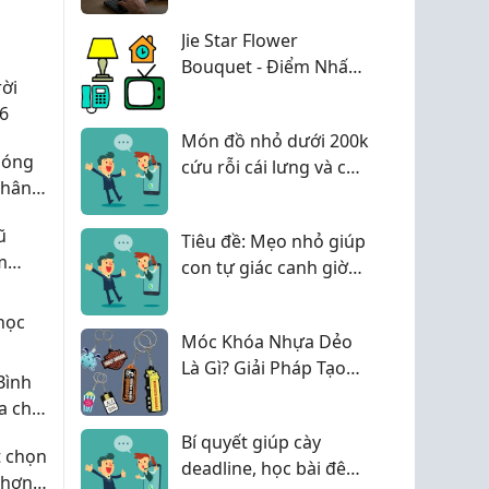
Cần Thiết?
Jie Star Flower
Bouquet - Điểm Nhấn
rời
Nhỏ Cho Không Gian
6
Nhà Thêm Xinh
Món đồ nhỏ dưới 200k
 sóng
cứu rỗi cái lưng và cổ
phân
vai gáy cho ai phải dán
ng
mắt vào laptop 8-10
ũ
Tiêu đề: Mẹo nhỏ giúp
tiếng/ngày!
m
con tự giác canh giờ
iá
học bài và dậy đúng
giờ mà không cần mẹ
học
Móc Khóa Nhựa Dẻo
phải hò reo!
Là Gì? Giải Pháp Tạo
Bình
Điểm Nhấn Thương
a chỉ
Hiệu Cho Ngành Giày
y tín
Bí quyết giúp cày
Dép
t chọn
deadline, học bài đêm
 hơn