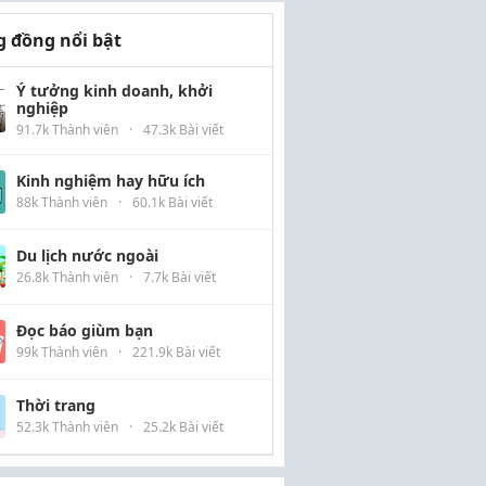
 đồng nổi bật
Ý tưởng kinh doanh, khởi
nghiệp
91.7k Thành viên
·
47.3k Bài viết
Kinh nghiệm hay hữu ích
88k Thành viên
·
60.1k Bài viết
Du lịch nước ngoài
26.8k Thành viên
·
7.7k Bài viết
Đọc báo giùm bạn
99k Thành viên
·
221.9k Bài viết
Thời trang
52.3k Thành viên
·
25.2k Bài viết