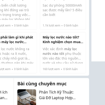
n Người Dùng Cần
điều cần biết
 biến chất lượng
Sạc dự phòng 50000mAh
g khí đóng vai trò
sạc được mấy lần? 5 điều
n trọng trong việc
cần biết
p máy lọc không khí
Trong những năm gần
 hiện bụi, mùi hôi và
ượt xem
0
bình luận
1.1k
lượt xem
0
bình luận
đây, sạc dự phòng
 chất ô nhiễm trong
50000mAh sạc được mấy
g khí, cho phép thiết
lần là câu hỏi được rất
 phải làm gì khi phát
Máy lọc nước nào tốt?
tự động điều chỉnh
nhiều người quan tâm
n máy lọc nước
Kinh nghiệm chọn mua
 suất dựa t...
khi lựa chọn pin dự
ng ra nước?
máy lọc nước gia đình
 lọc nước không ra
Việc xác định
máy lọc
phòng dung lượng lớn...
2026
 hoặc ra ít nước,
nước nào tốt
phụ thuộc
 chảy nhỏ giọt là
lớn vào đặc thù nguồn
n thường gặp khi máy
nước và nhu cầu sử dụng
ỗi. Đây rất có thể do
của mỗi gia đình. Bài viết
ượt xem
0
bình luận
160
lượt xem
0
bình luận
 ngày máy nhà bạn
chia sẻ những
kinh
 thay lõi lọc nước
nghiệm mua máy lọc
c máy sử dụng lâu
nước
thực tế, từ việc so
Bài cùng chuyên mục
rất dễ bị hỏng ...
sánh công nghệ RO, ...
 ích
Phân Tích Kỹ Thuật:
ian
Giá Đỡ Laptop Hợp
Kim Nhôm Có Thực Sự