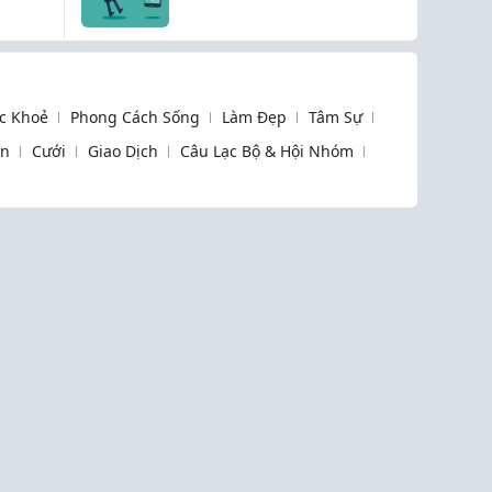
muộn không bị cay
mỏi mắt hay sưng húp
vào sáng hôm sau!
c Khoẻ
Phong Cách Sống
Làm Đẹp
Tâm Sự
òn
Cưới
Giao Dịch
Câu Lạc Bộ & Hội Nhóm