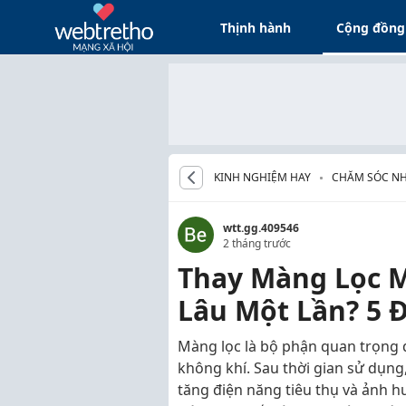
Thịnh hành
Cộng đồng
KINH NGHIỆM HAY
CHĂM SÓC N
wtt.gg.409546
2 tháng trước
Thay Màng Lọc M
Lâu Một Lần? 5 Đ
Màng lọc là bộ phận quan trọng 
không khí. Sau thời gian sử dụng,
tăng điện năng tiêu thụ và ảnh h