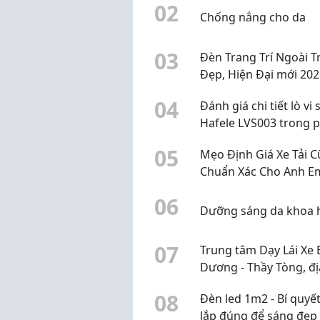
0
2
Chống nắng cho da
0
3
Đèn Trang Trí Ngoài T
Đẹp, Hiện Đại mới 202
0
4
Đánh giá chi tiết lò vi
Hafele LVS003 trong 
khúc 2 đến 3 triệu đồ
0
5
Mẹo Định Giá Xe Tải C
Chuẩn Xác Cho Anh E
Không Bị Bắt Bài, Ép G
0
6
Dưỡng sáng da khoa 
0
7
Trung tâm Dạy Lái Xe 
Dương - Thầy Tòng, đị
dạy ô tô Bình Dương u
0
8
Đèn led 1m2 - Bí quyế
lắp đúng để sáng đẹp