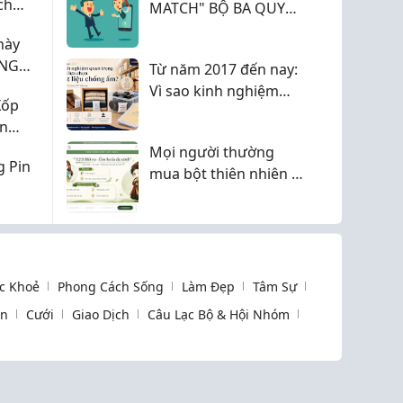
ch
MATCH" BỘ BA QUYỀN
LỰC CHO NỮ SINH
này
GEN Z
ỚNG
Từ năm 2017 đến nay:
Vì sao kinh nghiệm
Xốp
quan trọng khi lựa
ến
chọn vật liệu chống
Mọi người thường
ẩm?
g Pin
mua bột thiên nhiên ở
đâu để yên tâm về
chất lượng?
c Khoẻ
Phong Cách Sống
Làm Đẹp
Tâm Sự
òn
Cưới
Giao Dịch
Câu Lạc Bộ & Hội Nhóm