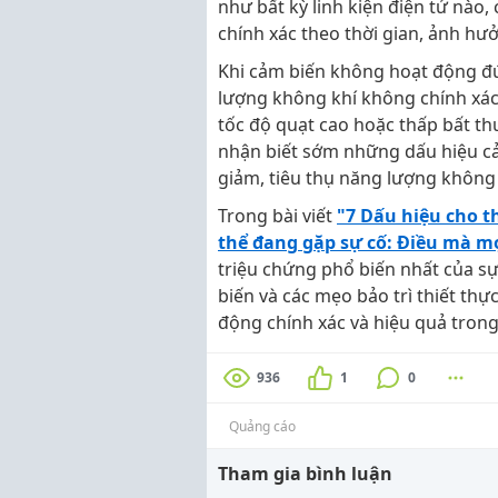
như bất kỳ linh kiện điện tử nào,
chính xác theo thời gian, ảnh hư
Khi cảm biến không hoạt động đún
lượng không khí không chính xác
tốc độ quạt cao hoặc thấp bất th
nhận biết sớm những dấu hiệu cả
giảm, tiêu thụ năng lượng không c
Trong bài viết
"7 Dấu hiệu cho t
thể đang gặp sự cố: Điều mà m
triệu chứng phổ biến nhất của sự
biến và các mẹo bảo trì thiết th
động chính xác và hiệu quả trong
936
1
0
Quảng cáo
Tham gia bình luận