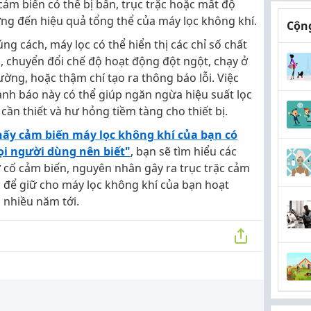
 cảm biến có thể bị bẩn, trục trặc hoặc mất độ
ởng đến hiệu quả tổng thể của máy lọc không khí.
Cộng
g cách, máy lọc có thể hiển thị các chỉ số chất
, chuyển đổi chế độ hoạt động đột ngột, chạy ở
ường, hoặc thậm chí tạo ra thông báo lỗi. Việc
nh báo này có thể giúp ngăn ngừa hiệu suất lọc
ần thiết và hư hỏng tiềm tàng cho thiết bị.
hấy cảm biến máy lọc không khí của bạn có
ọi người dùng nên biết"
, bạn sẽ tìm hiểu các
 cố cảm biến, nguyên nhân gây ra trục trặc cảm
ực để giữ cho máy lọc không khí của bạn hoạt
 nhiều năm tới.