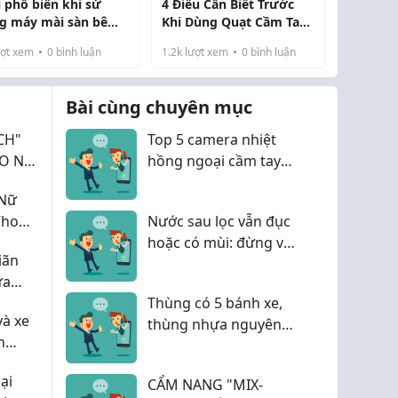
i phổ biến khi sử
4 Điều Cần Biết Trước
g máy mài sàn bê
Khi Dùng Quạt Cầm Tay
g và cách xử lý
Có Sò Lạnh
ợt xem
0
bình luận
1.2k
lượt xem
0
bình luận
Bài cùng chuyên mục
CH"
Top 5 camera nhiệt
HO NỮ
hồng ngoại cầm tay
đáng mua nhất năm
"Nữ
2026
Cho
Nước sau lọc vẫn đục
hoặc có mùi: đừng vội
iãn
thay toàn bộ vật liệu
ưa
lọc
Thùng có 5 bánh xe,
và xe
thùng nhựa nguyên
n
sinh, thùng nhựa
dùng trong nhà
ại
CẨM NANG "MIX-
xưởng