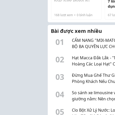
hoặc nước không đủ
7 lỗ
nóng để pha trà. Thực tế,
dụn
để biết
máy lọc nước
tôn
168
lượt xem
0
bình luận
67
lư
nóng nguội loại nào tốt
,
bạn cần phân biệt rõ
công nghệ làm nóng b...
Bài được xem nhiều
0
1
CẨM NANG "MIX-MAT
BỘ BA QUYỀN LỰC C
SINH GEN Z
0
2
Hạt Macca Đắk Lắk - 
Hoàng Các Loại Hạt" 
Sức Khỏe Gia Đình
0
3
Đừng Mua Ghế Thư G
Phòng Khách Nếu Ch
Đọc Bài Viết Này
0
4
So sánh xe limousine 
giường nằm: Nên chọ
dòng xe nào?
0
5
Clo Bột Xử Lý Nước: Lo