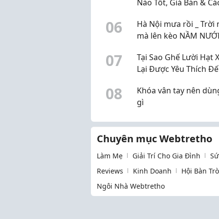
Nào Tốt, Giá Bán & Cá
Dùng An Toàn
0
6
Hà Nội mưa rồi _ Trời 
mà lên kèo NẦM NƯ
thì đúng bài
0
7
Tại Sao Ghế Lười Hạt 
Lại Được Yêu Thích Đ
Vậy?
0
8
Khóa vân tay nên dùn
gì
Chuyên mục Webtretho
Làm Mẹ
Giải Trí Cho Gia Đình
Sứ
Reviews
Kinh Doanh
Hội Bàn Tr
Ngôi Nhà Webtretho