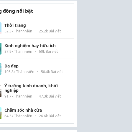
 đồng nổi bật
Thời trang
52.3k Thành viên
·
25.2k Bài viết
Kinh nghiệm hay hữu ích
87.9k Thành viên
·
60k Bài viết
Da đẹp
105.8k Thành viên
·
50.4k Bài viết
Ý tưởng kinh doanh, khởi
nghiệp
91.7k Thành viên
·
47.3k Bài viết
Chăm sóc nhà cửa
64.5k Thành viên
·
26.6k Bài viết