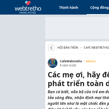
Thịnh hành
Cộng đồng
HỘI BÀN TRÒN
CAFE WEBTRETHO
·
CafeWebtretho
Admin
8 năm trước
Các mẹ ơi, hãy đ
phát triển toàn 
Bạn có biết, não bộ của trẻ em đ
tỏa sáng đều, nhận định mọi th
người lớn như là một chiếc đèn 