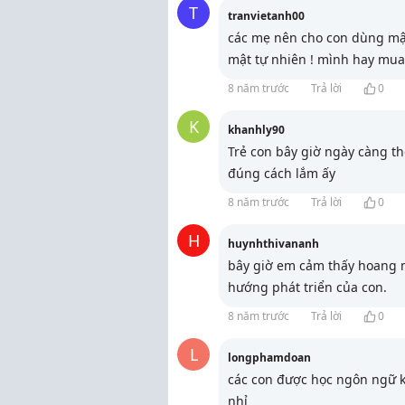
T
tranvietanh00
các mẹ nên cho con dùng mật
mật tự nhiên ! mình hay mua
8 năm trước
Trả lời
0
K
khanhly90
Trẻ con bây giờ ngày càng 
đúng cách lắm ấy
8 năm trước
Trả lời
0
H
huynhthivananh
bây giờ em cảm thấy hoang m
hướng phát triển của con.
8 năm trước
Trả lời
0
L
longphamdoan
các con được học ngôn ngữ 
nhỉ