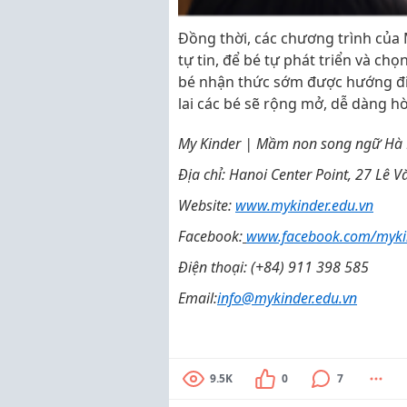
Đồng thời, các chương trình của 
tự tin, để bé tự phát triển và ch
bé nhận thức sớm được hướng đi
lai các bé sẽ rộng mở, dễ dàng h
My Kinder | Mầm non song ngữ Hà 
Địa chỉ: Hanoi Center Point, 27 Lê
Website:
www.mykinder.edu.vn
Facebook:
www.facebook.com/mykin
Điện thoại: (+84) 911 398 585
Email:
info@mykinder.edu.vn
9.5K
0
7