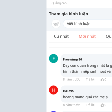
Quảng cáo
Tham gia bình luận
Cũ nhất
Mới nhất
Qu
F
Freewings86
Dạy con quan trọng nhất là gi
hình thành nếp sinh hoạt và 
8 năm trước
Trả lời
0
H
HaTe95
hoang mang quá các mẹ ạ.
8 năm trước
Trả lời
0