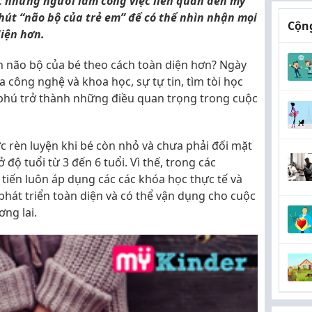
ặc những người làm công việc liên quan đến mỹ
hút “não bộ của trẻ em” để có thể nhìn nhận mọi
Cộng
iện hơn.
ển não bộ của bé theo cách toàn diện hơn? Ngày
ủa công nghệ và khoa học, sự tự tin, tìm tòi học
phú trở thành những điều quan trọng trong cuộc
c rèn luyện khi bé còn nhỏ và chưa phải đối mặt
ở độ tuổi từ 3 đến 6 tuổi. Vì thế, trong các
 tiến luôn áp dụng các các khóa học thực tế và
 phát triển toàn diện và có thể vận dụng cho cuộc
ng lai.