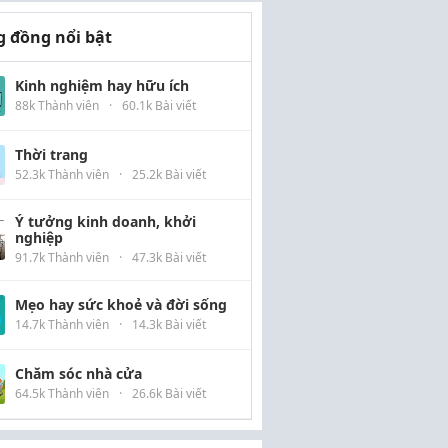
 đồng nổi bật
Kinh nghiệm hay hữu ích
88k Thành viên
·
60.1k Bài viết
Thời trang
52.3k Thành viên
·
25.2k Bài viết
Ý tưởng kinh doanh, khởi
nghiệp
91.7k Thành viên
·
47.3k Bài viết
Mẹo hay sức khoẻ và đời sống
14.7k Thành viên
·
14.3k Bài viết
Chăm sóc nhà cửa
64.5k Thành viên
·
26.6k Bài viết