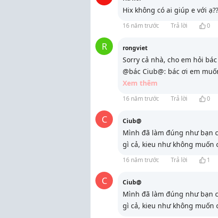
Hix không có ai giúp e với ạ??
16 năm trước
Trả lời
0
R
rongviet
Sorry cả nhà, cho em hỏi bác
@bác Ciub@: bác ơi em muốn 
Xem thêm
16 năm trước
Trả lời
0
C
Ciub@
Mình đã làm đúng như bạn chỉ
gì cả, kieu như không muốn c
16 năm trước
Trả lời
1
C
Ciub@
Mình đã làm đúng như bạn chỉ
gì cả, kieu như không muốn c