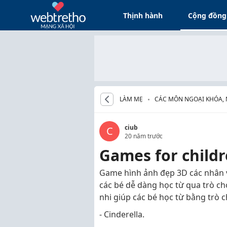
Thịnh hành
Cộng đồng
LÀM MẸ
CÁC MÔN NGOẠI KHÓA,
CHO BÉ
ciub
C
20 năm trước
Games for child
Game hình ảnh đẹp 3D các nhân vậ
các bé dễ dàng học từ qua trò chơ
nhi giúp các bé học từ bằng trò c
- Cinderella.