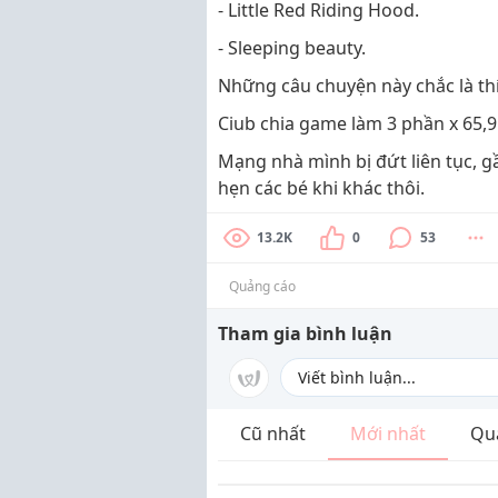
- Little Red Riding Hood.
- Sleeping beauty.
Những câu chuyện này chắc là thíc
Ciub chia game làm 3 phần x 65,
Mạng nhà mình bị đứt liên tục, g
hẹn các bé khi khác thôi.
13.2K
0
53
Quảng cáo
Tham gia bình luận
Cũ nhất
Mới nhất
Qu