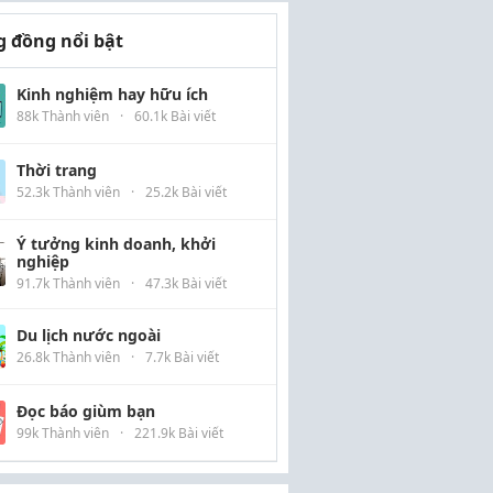
 đồng nổi bật
Kinh nghiệm hay hữu ích
88k Thành viên
·
60.1k Bài viết
Thời trang
52.3k Thành viên
·
25.2k Bài viết
Ý tưởng kinh doanh, khởi
nghiệp
91.7k Thành viên
·
47.3k Bài viết
Du lịch nước ngoài
26.8k Thành viên
·
7.7k Bài viết
Đọc báo giùm bạn
99k Thành viên
·
221.9k Bài viết