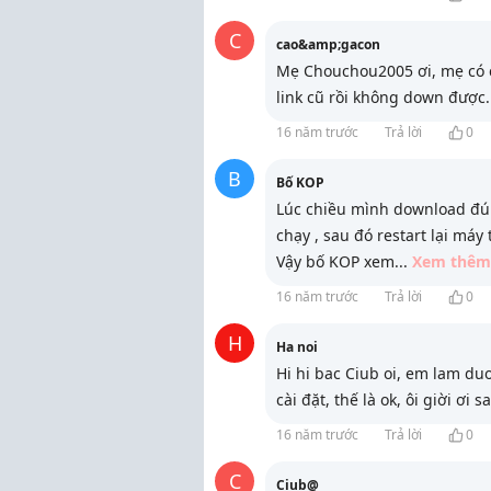
C
cao&amp;gacon
Mẹ Chouchou2005 ơi, mẹ có cò
link cũ rồi không down đượ
16 năm trước
Trả lời
0
B
Bố KOP
Lúc chiều mình download đúng
chạy , sau đó restart lại máy 
Vậy bố KOP xem
...
Xem thêm
16 năm trước
Trả lời
0
H
Ha noi
Hi hi bac Ciub oi, em lam duoc
cài đặt, thế là ok, ôi giời ơi 
16 năm trước
Trả lời
0
C
Ciub@