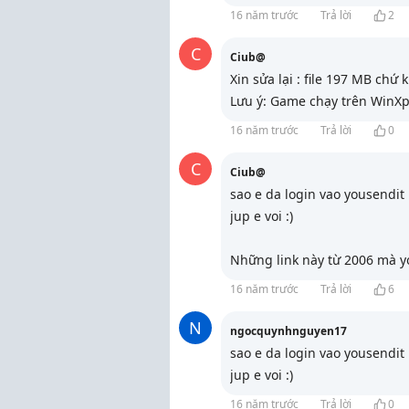
16 năm trước
Trả lời
2
C
Ciub@
Xin sửa lại : file 197 MB ch
Lưu ý: Game chạy trên WinXp
16 năm trước
Trả lời
0
C
Ciub@
sao e da login vao yousendit
jup e voi :)
Những link này từ 2006 mà y
16 năm trước
Trả lời
6
N
ngocquynhnguyen17
sao e da login vao yousendit
jup e voi :)
16 năm trước
Trả lời
0