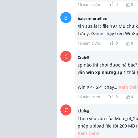
16 năm trước
Trả lời
0
B
baisermortellex
Xin sửa lại : file 197 MB ch
Lưu ý: Game chạy trên WinXp
16 năm trước
Trả lời
0
C
Ciub@
sp nào thì chơi được hả bác
vẫn
win xp nhưng sp 1
thôi 
Win XP - SP1 chạy
...
Xem thê
16 năm trước
Trả lời
0
C
Ciub@
Theo yêu cầu của Mom_of_2bo
phép upload file tới 200 MB 
Xem thêm