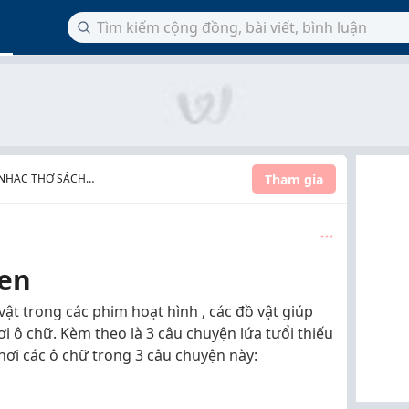
Tham gia
 NHẠC THƠ SÁCH
ren
t trong các phim hoạt hình , các đồ vật giúp
i ô chữ. Kèm theo là 3 câu chuyện lứa tưổi thiếu
hơi các ô chữ trong 3 câu chuyện này: