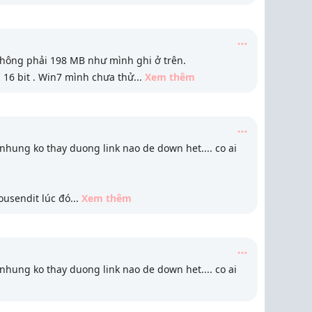
ứ không phải 198 MB như mình ghi ở trên.
 16 bit . Win7 mình chưa thử
...
Xem thêm
 nhung ko thay duong link nao de down het.... co ai
ousendit lúc đó
...
Xem thêm
 nhung ko thay duong link nao de down het.... co ai