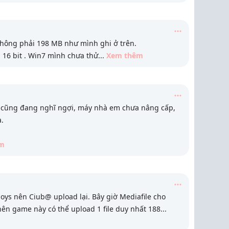
ứ không phải 198 MB như mình ghi ở trên.
 16 bit . Win7 mình chưa thử
...
Xem thêm
? cũng đang nghĩ ngợi, máy nhà em chưa nâng cấp,
ạ.
m
ys nên Ciub@ upload lại. Bây giờ Mediafile cho
nên game này có thể upload 1 file duy nhất 188
...