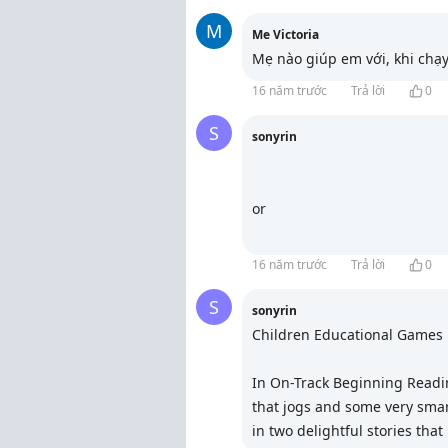
M
Me Victoria
Mẹ nào giúp em với, khi chạy
16 năm trước
Trả lời
0
S
sonyrin
or
16 năm trước
Trả lời
0
S
sonyrin
Children Educational Games
In On-Track Beginning Reading
that jogs and some very sma
in two delightful stories tha