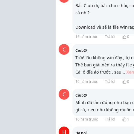
Bác Ciub ơi, bác cho e hỏi, s
cả nhỉ?
Download về sẽ là file Winrar,
16 năm trước
Trả lời
0
C
Ciub@
Trời! lâu không vào đây , tự 
Thế bạn giải nén ra thấy file g
Cài ổ đĩa ảo trước , sau
...
Xe
16 năm trước
Trả lời
0
C
Ciub@
Mình đã làm đúng như bạn chỉ
gì cả, kieu như không muốn c
16 năm trước
Trả lời
1
H
Ha noi