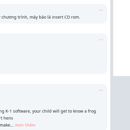
 chương trình, máy báo là insert CD rom.
 K-1 software, your child will get to know a frog
rt hens
t make
...
Xem thêm