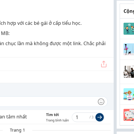
Cộng
h hợp với các bé gái ở cấp tiểu học.
9 MB:
ần chục lần mà không được một link. Chắc phải
Tìm tới
an tâm nhất
/
3
Trang bình luận
Trang 1