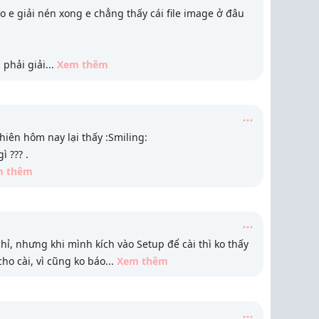
ao e giải nén xong e chẳng thấy cái file image ở đâu
 phải giải
...
Xem thêm
nhiên hôm nay lại thấy :Smiling:
ì ??? .
m thêm
, nhưng khi mình kích vào Setup để cài thì ko thấy
ho cài, vì cũng ko báo
...
Xem thêm