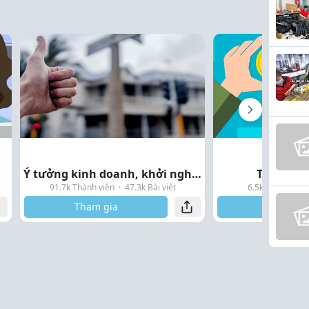
Ý tưởng kinh doanh, khởi nghiệ...
Tài chính
91.7k Thành viên
·
47.3k Bài viết
6.5k Thành viên
Tham gia
Tham gi