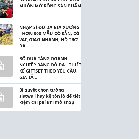
MUỐN MỞ RỘNG SẢN PHẨM
NHẬP SỈ ĐỒ DA GIÁ XƯỞNG
- HƠN 300 MẪU CÓ SẴN, CÓ
VAT, GIAO NHANH, HỖ TRỢ
ĐẠ...
BỘ QUÀ TẶNG DOANH
NGHIỆP BẰNG ĐỒ DA - THIẾT
KẾ GIFTSET THEO YÊU CẦU,
GIA TĂ...
 cá nhân
Học tập và nghiên cứu
·
2.6k Bài viết
66.3k Thành viên
·
33.6k Bài viết
Bí quyết chọn tường
a
Tham gia
slatwall hay kệ tôn lỗ để tiết
kiệm chi phí khi mở shop