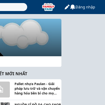
Đăng nhập
IẾT MỚI NHẤT
Pallet nhựa Paulan - Giải
pháp lưu trữ và vận chuyển
hàng hóa bền bỉ cho mọ...
NGUỒN SỈ ĐỒ DA CHO SHOP