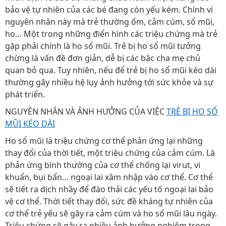
bảo vệ tự nhiên của các bé đang còn yếu kém. Chính vì
nguyên nhân này mà trẻ thường ốm, cảm cúm, sổ mũi,
ho… Một trong những điển hình các triệu chứng mà trẻ
gặp phải chính là ho sổ mũi. Trẻ bị ho sổ mũi tưởng
chừng là vấn đề đơn giản, dễ bị các bậc cha mẹ chủ
quan bỏ qua. Tuy nhiên, nếu để trẻ bị ho sổ mũi kéo dài
thường gây nhiều hệ lụy ảnh hưởng tới sức khỏe và sự
phát triển.
NGUYÊN NHÂN VÀ ẢNH HƯỞNG CỦA VIỆC
TRẺ BỊ HO SỔ
MŨI KÉO DÀI
Ho sổ mũi là triệu chứng cơ thể phản ứng lại những
thay đổi của thời tiết, một triệu chứng của cảm cúm. Là
phản ứng bình thường của cơ thể chống lại virut, vi
khuẩn, bụi bẩn… ngoại lai xâm nhập vào cơ thể. Cơ thể
sẽ tiết ra dịch nhầy để đào thải các yếu tố ngoại lai bảo
vệ cơ thể. Thời tiết thay đổi, sức đề kháng tự nhiên của
cơ thể trẻ yếu sẽ gây ra cảm cúm và ho sổ mũi lâu ngày.
Triệu chứng sẽ gây ra nhiều ảnh hưởng nghiêm trọng