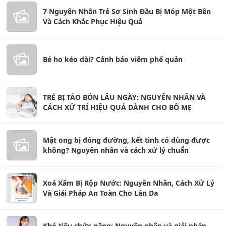
7 Nguyên Nhân Trẻ Sơ Sinh Đầu Bị Móp Một Bên
Và Cách Khắc Phục Hiệu Quả
Bé ho kéo dài? Cảnh báo viêm phế quản
TRẺ BỊ TÁO BÓN LÂU NGÀY: NGUYÊN NHÂN VÀ
CÁCH XỬ TRÍ HIỆU QUẢ DÀNH CHO BỐ MẸ
Mật ong bị đóng đường, kết tinh có dùng được
không? Nguyên nhân và cách xử lý chuẩn
Xoá Xăm Bị Rộp Nước: Nguyên Nhân, Cách Xử Lý
Và Giải Pháp An Toàn Cho Làn Da
Khó tiêu chức năng: Nguyên nhân và giải pháp