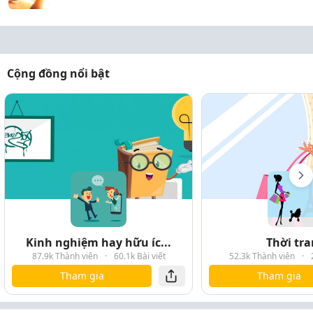
Cộng đồng nổi bật
Kinh nghiệm hay hữu íc...
Thời tr
87.9k Thành viên
·
60.1k Bài viết
52.3k Thành viên
·
Tham gia
Tham gia