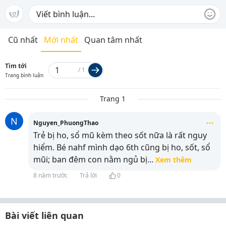
Cũ nhất
Mới nhất
Quan tâm nhất
Tìm tới
/
1
Trang bình luận
Trang 1
N
Nguyen_PhuongThao
Trẻ bị ho, sổ mũ kèm theo sốt nữa là rất nguy
hiểm. Bé nahf mình dạo 6th cũng bị ho, sốt, sổ
mũi; ban đêm con nằm ngủ bị
...
Xem thêm
8 năm trước
Trả lời
0
Bài viết liên quan