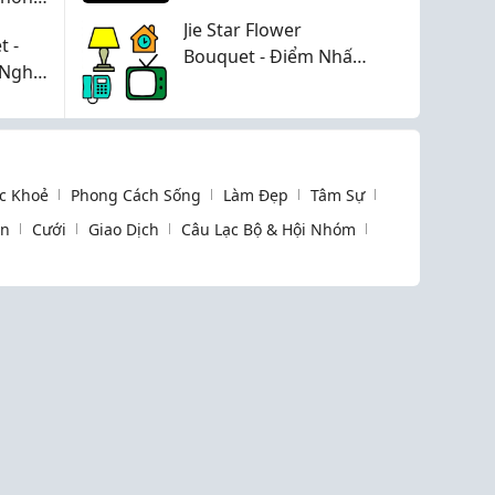
Jie Star Flower
t -
Bouquet - Điểm Nhấn
 Nghĩa
Trang Trí Tủ Thêm
Xinh
c Khoẻ
Phong Cách Sống
Làm Đẹp
Tâm Sự
òn
Cưới
Giao Dịch
Câu Lạc Bộ & Hội Nhóm