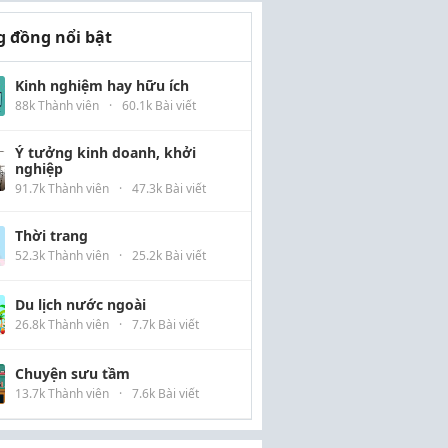
 đồng nổi bật
Kinh nghiệm hay hữu ích
88k Thành viên
·
60.1k Bài viết
Ý tưởng kinh doanh, khởi
nghiệp
91.7k Thành viên
·
47.3k Bài viết
Thời trang
52.3k Thành viên
·
25.2k Bài viết
Du lịch nước ngoài
26.8k Thành viên
·
7.7k Bài viết
Chuyện sưu tầm
13.7k Thành viên
·
7.6k Bài viết