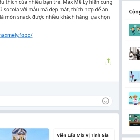
u thích của nhiều bạn trẻ. Max Mê Ly hiện cung
 socola với mẫu mã đẹp mắt, thích hợp để ăn
Cộng
 là món snack được nhiều khách hàng lựa chọn
maxmely.food/
Viên Lẩu Mix Vị Tinh Gia