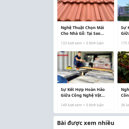
Nghệ Thuật Chọn Mái
Sự 
Cho Nhà Gỗ: Tại Sao
Giữ
Ngói Bitum Là Sự Kết
Và 
133
lượt xem
0
bình luận
175
l
Hợp Hoàn Hảo?
Đại
Sự Kết Hợp Hoàn Hảo
Ngh
Giữa Công Nghệ Vật
Côn
Liệu Hiện Đại Và Kiến
Hoà
149
lượt xem
0
bình luận
36
lư
Trúc Á Đông
Đậm
Tha
Bài được xem nhiều