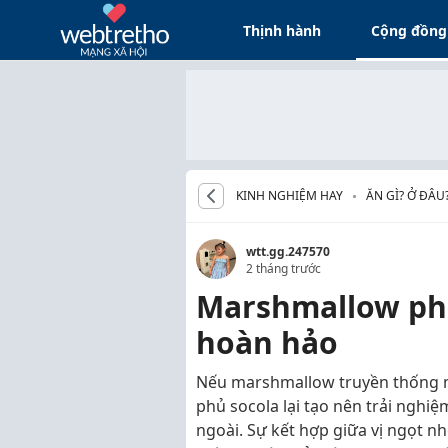
Thịnh hành
Cộng đồng
KINH NGHIỆM HAY
ĂN GÌ? Ở ĐÂU
wtt.gg.247570
2 tháng trước
Marshmallow phủ
hoàn hảo
Nếu marshmallow truyền thống 
phủ socola lại tạo nên trải nghi
ngoài. Sự kết hợp giữa vị ngọt n