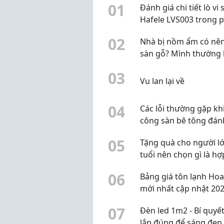
0
1
Đánh giá chi tiết lò vi
Hafele LVS003 trong 
khúc 2 đến 3 triệu đồ
0
2
Nhà bị nồm ẩm có nên
sàn gỗ? Mình thường 
thêm điều này trước
0
3
Vu lan lại về
0
4
Các lỗi thường gặp khi
công sàn bê tông đán
bóng
0
5
Tặng quà cho người l
tuổi nên chọn gì là hợp
0
6
Bảng giá tôn lạnh Hoa
mới nhất cập nhật 20
0
7
Đèn led 1m2 - Bí quyế
lắp đúng để sáng đẹp