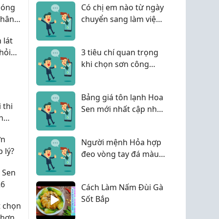
 sóng
Có chị em nào từ ngày
phân
chuyển sang làm việc
ng
tại nhà (WFH) là cái cổ
 lát
tay nó đau nhức dữ
hỏi
3 tiêu chí quan trọng
dội hơn hẳn không?
khi chọn sơn công
nghiệp cho công trình
Bảng giá tôn lạnh Hoa
 thi
Sen mới nhất cập nhật
h
2026
ớn
Người mệnh Hỏa hợp
 lý?
đeo vòng tay đá màu
gì để hút tài lộc?
 Sen
26
Cách Làm Nấm Đùi Gà
Sốt Bắp
t chọn
 hơn