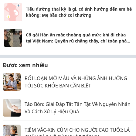
Tiểu đường thai kỳ là gì, có ảnh hưởng đến em bé
không: Mẹ bầu chớ coi thường
Cô gái Hàn ăn mặc thoáng quá mức khi đi chùa
tại Việt Nam: Quyến rũ chẳng thấy, chỉ toàn phản
cảm
Được xem nhiều
RỐI LOẠN MỠ MÁU VÀ NHỮNG ẢNH HƯỞNG
TỚI SỨC KHỎE BẠN CẦN BIẾT
Táo Bón: Giải Đáp Tất Tần Tật Về Nguyên Nhân
Và Cách Xử Lý Hiệu Quả
TIÊM VẮC-XIN CÚM CHO NGƯỜI CAO TUỔI: LÁ