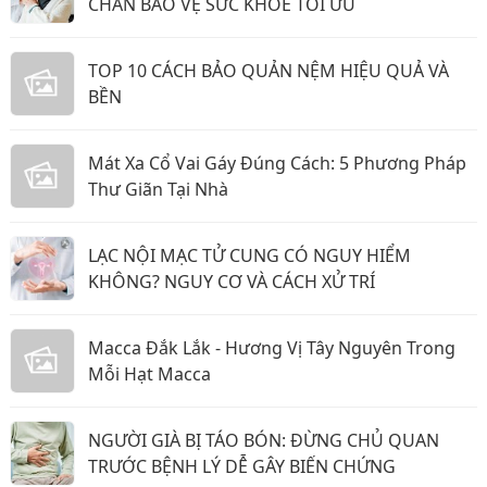
CHẮN BẢO VỆ SỨC KHỎE TỐI ƯU
TOP 10 CÁCH BẢO QUẢN NỆM HIỆU QUẢ VÀ
BỀN
Mát Xa Cổ Vai Gáy Đúng Cách: 5 Phương Pháp
Thư Giãn Tại Nhà
LẠC NỘI MẠC TỬ CUNG CÓ NGUY HIỂM
KHÔNG? NGUY CƠ VÀ CÁCH XỬ TRÍ
Macca Đắk Lắk - Hương Vị Tây Nguyên Trong
Mỗi Hạt Macca
NGƯỜI GIÀ BỊ TÁO BÓN: ĐỪNG CHỦ QUAN
TRƯỚC BỆNH LÝ DỄ GÂY BIẾN CHỨNG