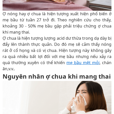
Ợ nóng hay ợ chua là hiện tượng xuất hiện phổ biến ở
mẹ bầu từ tuần 27 trở đi. Theo nghiên cứu cho thấy,
khoảng 30 - 50% mẹ bầu gặp phải triệu chứng ợ chua
khi mang thai.
Ợ chua là hiện tượng lượng acid dư thừa trong dạ dày bị
đẩy lên thành thực quản. Do đó mẹ sẽ cảm thấy nóng
rát ở cổ họng và có vị chua. Hiện tượng này không gây
ra quá nhiều bất lợi đối với mẹ bầu nhưng nếu xảy ra
quá thường xuyên có thể khiến
mẹ bầu mệt mỏi
, chán
ăn,v.v..
Nguyên nhân ợ chua khi mang thai