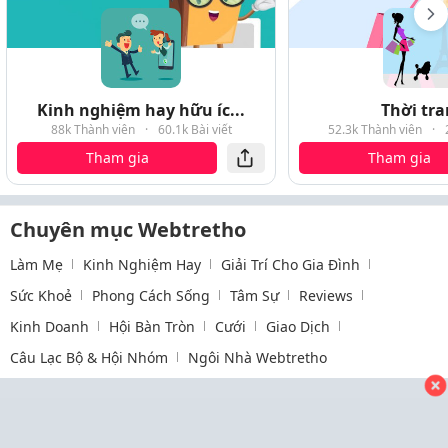
Kinh nghiệm hay hữu íc...
Thời tr
88k Thành viên
·
60.1k Bài viết
52.3k Thành viên
·
Tham gia
Tham gia
Chuyên mục Webtretho
Làm Mẹ
Kinh Nghiệm Hay
Giải Trí Cho Gia Đình
Sức Khoẻ
Phong Cách Sống
Tâm Sự
Reviews
Kinh Doanh
Hội Bàn Tròn
Cưới
Giao Dịch
Câu Lạc Bộ & Hội Nhóm
Ngôi Nhà Webtretho