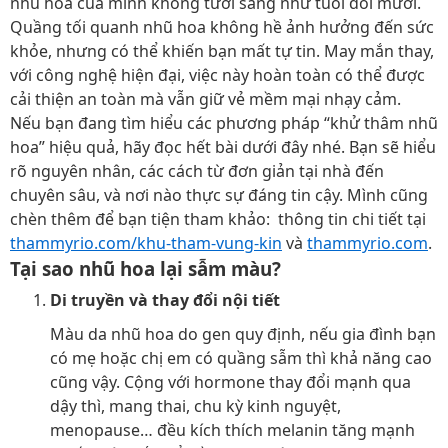
nhũ hoa của mình không tươi sáng như tuổi đôi mươi.
Quầng tối quanh nhũ hoa không hề ảnh hưởng đến sức
khỏe, nhưng có thể khiến bạn mất tự tin. May mắn thay,
với công nghệ hiện đại, việc này hoàn toàn có thể được
cải thiện an toàn mà vẫn giữ vẻ mềm mại nhạy cảm.
Nếu bạn đang tìm hiểu các phương pháp “khử thâm nhũ
hoa” hiệu quả, hãy đọc hết bài dưới đây nhé. Bạn sẽ hiểu
rõ nguyên nhân, các cách từ đơn giản tại nhà đến
chuyên sâu, và nơi nào thực sự đáng tin cậy. Mình cũng
chèn thêm để bạn tiện tham khảo: thông tin chi tiết tại
thammyrio.com/khu-tham-vung-kin
và
thammyrio.com
.
Tại sao nhũ hoa lại sẫm màu?
Di truyền và thay đổi nội tiết
Màu da nhũ hoa do gen quy định, nếu gia đình bạn
có mẹ hoặc chị em có quầng sẫm thì khả năng cao
cũng vậy. Cộng với hormone thay đổi mạnh qua
dậy thì, mang thai, chu kỳ kinh nguyệt,
menopause… đều kích thích melanin tăng mạnh