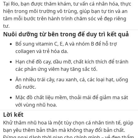
Tại Rio, bạn được thăm khám, tư vấn cá nhân hóa, thực
hiện trong môi trường vô trùng, giúp bạn tự tin và an
tâm mỗi bước trên hành trình chăm sóc vẻ đẹp riêng
tư.
Nuôi dưỡng từ bên trong để duy trì kết quả
Bổ sung vitamin C, E, A và nhóm B để hỗ trợ
collagen và trẻ hóa da.
Hạn chế đồ cay, dầu mỡ, chất kích thích để tránh
các phản ứng viêm hay tăng sắc tố.
Ăn nhiều trái cây, rau xanh, cá, các loại hạt, uống
đủ nước.
Mặc đồ chất liệu mềm, thoải mái để giảm ma sát
với vùng nhũ hoa.
Lời kết
Khử thâm nhũ hoa là một tùy chọn cá nhân tinh tế, giúp
bạn yêu thêm bản thân mà không thay đổi bản chất.
Đừng ngại dành thời gian cho chính mình – vẻ đẹp thẩm