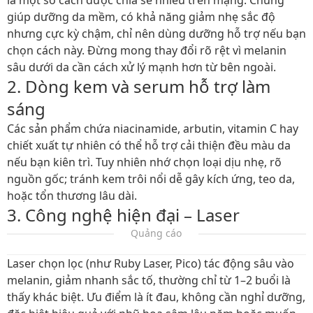
là một số cách được chia sẻ nhiều trên mạng. Chúng
giúp dưỡng da mềm, có khả năng giảm nhẹ sắc độ
nhưng cực kỳ chậm, chỉ nên dùng dưỡng hỗ trợ nếu bạn
chọn cách này. Đừng mong thay đổi rõ rệt vì melanin
sâu dưới da cần cách xử lý mạnh hơn từ bên ngoài.
2. Dòng kem và serum hỗ trợ làm
sáng
Các sản phẩm chứa niacinamide, arbutin, vitamin C hay
chiết xuất tự nhiên có thể hỗ trợ cải thiện đều màu da
nếu bạn kiên trì. Tuy nhiên nhớ chọn loại dịu nhẹ, rõ
nguồn gốc; tránh kem trôi nổi dễ gây kích ứng, teo da,
hoặc tổn thương lâu dài.
3. Công nghệ hiện đại – Laser
Quảng cáo
Laser chọn lọc (như Ruby Laser, Pico) tác động sâu vào
melanin, giảm nhanh sắc tố, thường chỉ từ 1–2 buổi là
thấy khác biệt. Ưu điểm là ít đau, không cần nghỉ dưỡng,