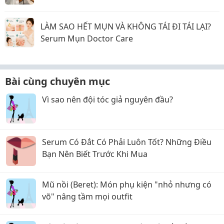
LÀM SAO HẾT MỤN VÀ KHÔNG TÁI ĐI TÁI LẠI?
Serum Mụn Doctor Care
Bài cùng chuyên mục
Vì sao nên đội tóc giả nguyên đầu?
Serum Có Đắt Có Phải Luôn Tốt? Những Điều
Bạn Nên Biết Trước Khi Mua
Mũ nồi (Beret): Món phụ kiện "nhỏ nhưng có
võ" nâng tầm mọi outfit