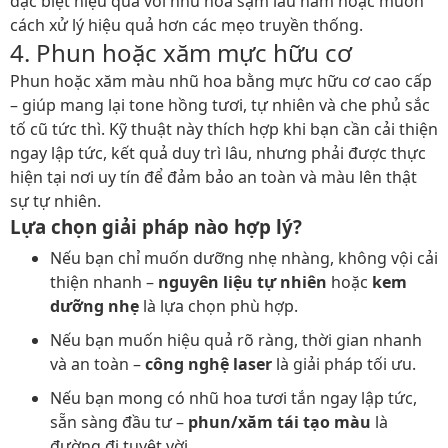
đặc biệt hiệu quả với nhũ hoa sậm lâu năm hoặc muốn
cách xử lý hiệu quả hơn các mẹo truyền thống.
4. Phun hoặc xăm mực hữu cơ
Phun hoặc xăm màu nhũ hoa bằng mực hữu cơ cao cấp
– giúp mang lại tone hồng tươi, tự nhiên và che phủ sắc
tố cũ tức thì. Kỹ thuật này thích hợp khi bạn cần cải thiện
ngay lập tức, kết quả duy trì lâu, nhưng phải được thực
hiện tại nơi uy tín để đảm bảo an toàn và màu lên thật
sự tự nhiên.
Lựa chọn giải pháp nào hợp lý?
Nếu bạn chỉ muốn dưỡng nhẹ nhàng, không vội cải
thiện nhanh –
nguyên liệu tự nhiên
hoặc
kem
dưỡng nhẹ
là lựa chọn phù hợp.
Nếu bạn muốn hiệu quả rõ ràng, thời gian nhanh
và an toàn –
công nghệ laser
là giải pháp tối ưu.
Nếu bạn mong có nhũ hoa tươi tắn ngay lập tức,
sẵn sàng đầu tư –
phun/xăm tái tạo màu
là
đường đi tuyệt vời.