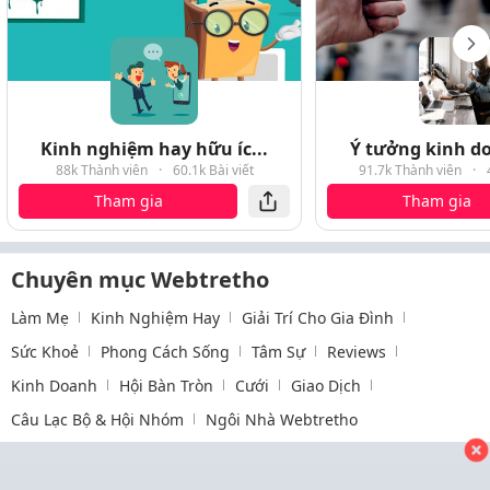
Kinh nghiệm hay hữu íc...
Ý tưởng kinh do
88k Thành viên
·
60.1k Bài viết
91.7k Thành viên
·
Tham gia
Tham gia
Chuyên mục Webtretho
Làm Mẹ
Kinh Nghiệm Hay
Giải Trí Cho Gia Đình
Sức Khoẻ
Phong Cách Sống
Tâm Sự
Reviews
Kinh Doanh
Hội Bàn Tròn
Cưới
Giao Dịch
Câu Lạc Bộ & Hội Nhóm
Ngôi Nhà Webtretho