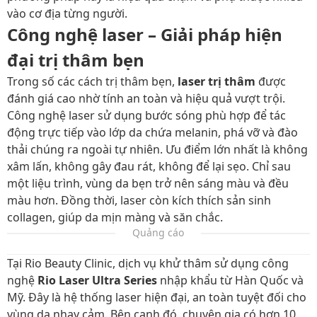
vào cơ địa từng người.
Công nghệ laser – Giải pháp hiện
đại trị thâm bẹn
Trong số các cách trị thâm bẹn,
laser trị thâm
được
đánh giá cao nhờ tính an toàn và hiệu quả vượt trội.
Công nghệ laser sử dụng bước sóng phù hợp để tác
động trực tiếp vào lớp da chứa melanin, phá vỡ và đào
thải chúng ra ngoài tự nhiên. Ưu điểm lớn nhất là không
xâm lấn, không gây đau rát, không để lại sẹo. Chỉ sau
một liệu trình, vùng da bẹn trở nên sáng màu và đều
màu hơn. Đồng thời, laser còn kích thích sản sinh
collagen, giúp da mịn màng và săn chắc.
Quảng cáo
Tại Rio Beauty Clinic, dịch vụ khử thâm sử dụng công
nghệ
Rio Laser Ultra Series
nhập khẩu từ Hàn Quốc và
Mỹ. Đây là hệ thống laser hiện đại, an toàn tuyệt đối cho
vùng da nhạy cảm. Bên cạnh đó, chuyên gia có hơn 10