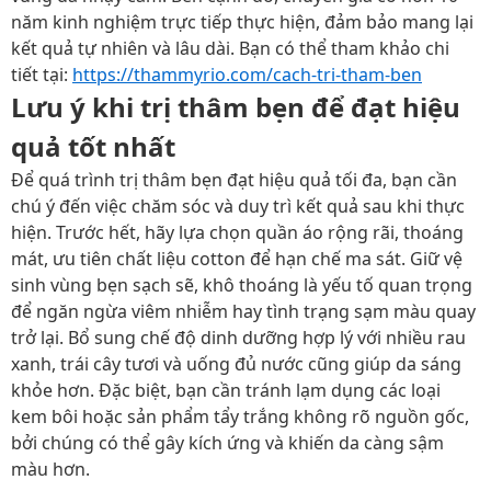
năm kinh nghiệm trực tiếp thực hiện, đảm bảo mang lại
kết quả tự nhiên và lâu dài. Bạn có thể tham khảo chi
tiết tại:
https://thammyrio.com/cach-tri-tham-ben
Lưu ý khi trị thâm bẹn để đạt hiệu
quả tốt nhất
Để quá trình trị thâm bẹn đạt hiệu quả tối đa, bạn cần
chú ý đến việc chăm sóc và duy trì kết quả sau khi thực
hiện. Trước hết, hãy lựa chọn quần áo rộng rãi, thoáng
mát, ưu tiên chất liệu cotton để hạn chế ma sát. Giữ vệ
sinh vùng bẹn sạch sẽ, khô thoáng là yếu tố quan trọng
để ngăn ngừa viêm nhiễm hay tình trạng sạm màu quay
trở lại. Bổ sung chế độ dinh dưỡng hợp lý với nhiều rau
xanh, trái cây tươi và uống đủ nước cũng giúp da sáng
khỏe hơn. Đặc biệt, bạn cần tránh lạm dụng các loại
kem bôi hoặc sản phẩm tẩy trắng không rõ nguồn gốc,
bởi chúng có thể gây kích ứng và khiến da càng sậm
màu hơn.