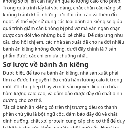
không sợ bị lên cân hay ăn quá lố lượng calo cho phép.
Trong quá trình lấy lại vóc dáng, chắc chắn các nàng sẽ
không tránh khỏi những cơn đói cồn cào và thèm đồ
ngọt. Vì thế việc sử dụng các loại bánh ăn kiêng sẽ giúp
quá trình giảm cân không bị phá vỡ mà vẫn ngăn chặn
được cơn đói vào những buổi xế chiều. Để đáp ứng nhu
cầu cho hội chị em, các nhà sản xuất đã cho ra đời nhiều
bánh ăn kiêng không đường, dưới đây chính là 7 sản
phẩm được các chị em ưa chuộng nhất.
Sơ lược về bánh ăn kiêng
Được biết, để tạo ra bánh ăn kiêng, nhà sản xuất phải
tìm ra được 1 nguyên liệu chứa hàm lượng calo ít trong
mức độ cho phép thay vì một vài nguyên liệu có chứa
hàm lượng calo cao, và đảm bảo được đầy đủ chất dinh
dưỡng cho cơ thể.
Tất cả bánh ăn kiêng có trên thị trường đều có thành
phần chủ yếu là bột ngũ cốc, đảm bảo đầy đủ về chất
dinh dưỡng, chất xơ, protein cung cấp cho cơ thể để duy
trì lợi ích cho sức khỏe, ngoài ra bột ngũ cốc. Ngoài ra