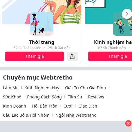
Thời trang
Kinh nghiệm hay
52.3k Thành viên
·
25.1k Bài viết
87.9k Thành viên
·
Tham gia
Tham gia
Chuyên mục Webtretho
Làm Mẹ
Kinh Nghiệm Hay
Giải Trí Cho Gia Đình
Sức Khoẻ
Phong Cách Sống
Tâm Sự
Reviews
Kinh Doanh
Hội Bàn Tròn
Cưới
Giao Dịch
Câu Lạc Bộ & Hội Nhóm
Ngôi Nhà Webtretho