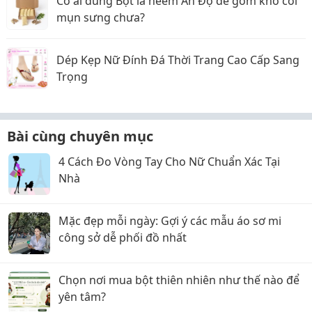
Có ai dùng Bột lá neem Ấn Độ để gom khô cồi
mụn sưng chưa?
Dép Kẹp Nữ Đính Đá Thời Trang Cao Cấp Sang
Trọng
Bài cùng chuyên mục
4 Cách Đo Vòng Tay Cho Nữ Chuẩn Xác Tại
Nhà
Mặc đẹp mỗi ngày: Gợi ý các mẫu áo sơ mi
công sở dễ phối đồ nhất
Chọn nơi mua bột thiên nhiên như thế nào để
yên tâm?