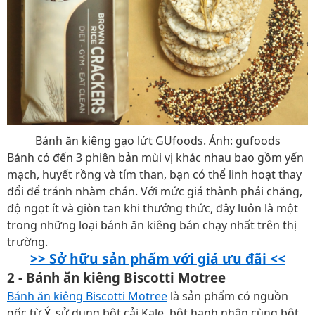
Bánh ăn kiêng gạo lứt GUfoods. Ảnh: gufoods
Bánh có đến 3 phiên bản mùi vị khác nhau bao gồm yến
mạch, huyết rồng và tím than, bạn có thể linh hoạt thay
đổi để tránh nhàm chán. Với mức giá thành phải chăng,
độ ngọt ít và giòn tan khi thưởng thức, đây luôn là một
trong những loại bánh ăn kiêng bán chạy nhất trên thị
trường.
>> Sở hữu sản phẩm với giá ưu đãi <<
2 - Bánh ăn kiêng Biscotti Motree
Bánh ăn kiêng Biscotti Motree
là sản phẩm có nguồn
gốc từ Ý, sử dụng bột cải Kale, bột hạnh nhân cùng bột