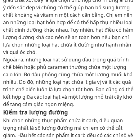
giàu chất xơ. Đây là lựa chọn phù hợp cho những ai chú
ý đến sắc đẹp vì chúng có thể giúp bạn bổ sung lượng
chất khoáng và vitamin một cách cân bằng. Chị em nên
ăn những loại hạt hỗn hợp để có thể hấp thụ nhiều loại
chất dinh dưỡng khác nhau. Tuy nhiên, hạt điều có hàm
lượng đường khá cao nên sẽ an toàn hơn nếu bạn chỉ
lựa chọn những loại hạt chứa ít đường như hạnh nhân
và quả óc chó.
Ngoài ra, những loại hạt sử dụng dầu trong quá trình
chế biến hoặc phủ caramen thường chứa một lượng
calo lớn. Bơ đậu phộng cũng chứa một lượng muối khá
nhiều. Do đó, những loại hạt chứa ít gia vị và ít các quá
trình chế biến luôn là lựa chọn tốt hơn. Bạn cũng có thể
kết hợp giữa các loại hạt và một lượng nhỏ trái cây khô
để tăng cảm giác ngon miệng.
Kiểm tra lượng đường
Khi chọn những thực phẩm chứa ít carb, điều quan
trọng nhất là số lượng đường mà chị em có thể cắt
giảm. Hầu hết các sản phẩm ít carb đều có các chỉ số về