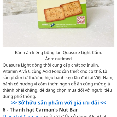
Bánh ăn kiêng bông lan Quasure Light Cốm.
Ảnh: nutimed
Quasure Light đồng thời cung cấp chất xơ Inulin,
Vitamin A và C cùng Acid Folic cần thiết cho cơ thể. Là
sản phẩm từ thương hiệu bánh kẹo lâu đời tại Việt Nam,
bánh có hương vị cốm thơm ngon dễ ăn cùng mức giá
thành phải chăng, dễ dàng chọn mua đối với người tiêu
dùng phổ thông.
>> Sở hữu sản phẩm với giá ưu đãi <<
6 - Thanh hạt Carman's Nut Bar
Thanh hạt Carman's
xuất xứ từ Úc sử dụng 3 loại hạt