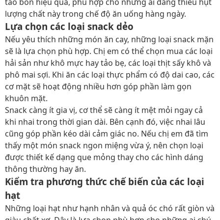
táo bón hiệu quả, phù hợp cho những ai đang thiếu hụt
lượng chất này trong chế độ ăn uống hàng ngày.
Lựa chọn các loại snack dẻo
Nếu yêu thích những món ăn cay, những loại snack mặn
sẽ là lựa chọn phù hợp. Chị em có thể chọn mua các loại
hải sản như khô mực hay tảo bẹ, các loại thịt sấy khô và
phô mai sợi. Khi ăn các loại thực phẩm có độ dai cao, các
cơ mặt sẽ hoạt động nhiều hơn góp phần làm gọn
khuôn mặt.
Snack càng ít gia vị, cơ thể sẽ càng ít mệt mỏi ngay cả
khi nhai trong thời gian dài. Bên cạnh đó, việc nhai lâu
cũng góp phần kéo dài cảm giác no. Nếu chị em đã tìm
thấy một món snack ngon miệng vừa ý, nên chọn loại
được thiết kế dạng que mỏng thay cho các hình dáng
thông thường hay ăn.
Kiểm tra phương thức chế biến của các loại
hạt
Những loại hạt như hạnh nhân và quả óc chó rất giòn và