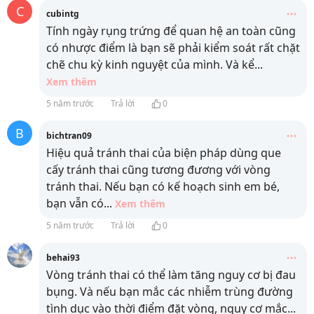
C
cubintg
Tính ngày rụng trứng để quan hệ an toàn cũng
có nhược điểm là bạn sẽ phải kiểm soát rất chặt
chẽ chu kỳ kinh nguyệt của mình. Và kể
...
Xem thêm
5 năm trước
Trả lời
0
B
bichtran09
Hiệu quả tránh thai của biện pháp dùng que
cấy tránh thai cũng tương đương với vòng
tránh thai. Nếu bạn có kế hoạch sinh em bé,
bạn vẫn có
...
Xem thêm
5 năm trước
Trả lời
0
behai93
Vòng tránh thai có thể làm tăng nguy cơ bị đau
bụng. Và nếu bạn mắc các nhiễm trùng đường
tình dục vào thời điểm đặt vòng, nguy cơ mắc
...