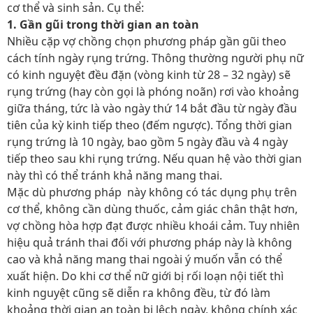
cơ thể và sinh sản. Cụ thể:
1. Gần gũi trong thời gian an toàn
Nhiều cặp vợ chồng chọn phương pháp gần gũi theo
cách tính ngày rụng trứng.
Thông thường n
gười phụ nữ
có kinh nguyệt đều đặn (vòng kinh từ 28 – 32 ngày) sẽ
rụng trứng (hay còn gọi là phóng noãn) rơi vào khoảng
giữa tháng, tức là vào ngày thứ 14 bắt đầu từ ngày đầu
tiên của kỳ kinh tiếp theo (đếm ngược). Tổng thời gian
rụng trứng là 10 ngày, bao gồm 5 ngày đầu và 4 ngày
tiếp theo sau khi rụng trứng. Nếu quan hệ vào thời gian
này thì có thể tránh khả năng mang thai.
Mặc dù phương pháp này k
hông có tác dụng phụ trên
cơ thể, không cần dùng thuốc, cảm giác chân thật hơn,
vợ chồng hòa hợp đạt được nhiều khoái cảm.
Tuy nhiên
hiệu quả tránh thai đối với phương pháp này là không
cao và khả năng mang thai ngoài ý muốn vẫn có thể
xuất hiện.
Do khi cơ thể nữ giới bị rối loạn nội tiết thì
kinh nguyệt cũng sẽ diễn ra không đều, từ đó làm
khoảng thời gian an toàn bị lệch ngày, không chính xác