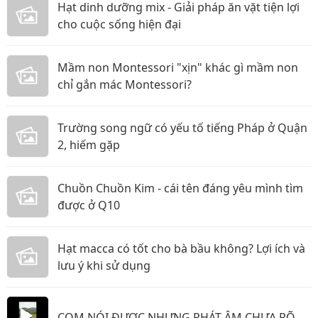
Hạt dinh dưỡng mix - Giải pháp ăn vặt tiện lợi
cho cuộc sống hiện đại
Mầm non Montessori "xịn" khác gì mầm non
chỉ gắn mác Montessori?
Trường song ngữ có yếu tố tiếng Pháp ở Quận
2, hiếm gặp
Chuồn Chuồn Kim - cái tên đáng yêu mình tìm
được ở Q10
Hạt macca có tốt cho bà bầu không? Lợi ích và
lưu ý khi sử dụng
COM NÓI ĐƯỢC NHƯNG PHÁT ÂM CHƯA RÕ.