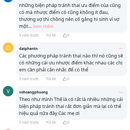
những biện pháp tránh thai ưu điểm của cũng
có mà nhược điểm có cũng không ít đau,
thương vợ thì chồng nên cố gắng hi sinh vì vợ
một
...
Xem thêm
5 năm trước
Trả lời
0
D
datphantn
Các phương pháp tránh thai nào thì nó cũng sẽ
có những cái ưu nhược điểm khác nhau các chị
em cần phải cân nhắc để có thể
5 năm trước
Trả lời
0
V
vohoangphuong
Theo như mình Thế là có rất là nhiều những cái
biện pháp tránh thai rất đơn giản mà lại có thể
hiệu quả nữa đây Các mẹ ơi
5 năm trước
Trả lời
0