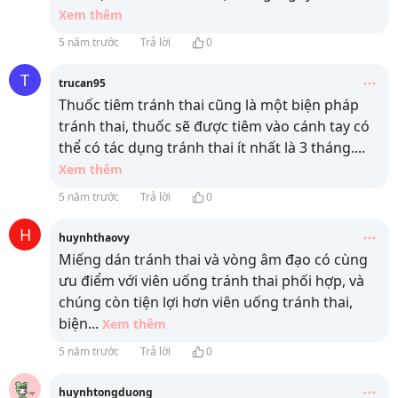
Xem thêm
5 năm trước
Trả lời
0
T
trucan95
Thuốc tiêm tránh thai cũng là một biện pháp
tránh thai, thuốc sẽ được tiêm vào cánh tay có
thể có tác dụng tránh thai ít nhất là 3 tháng.
...
Xem thêm
5 năm trước
Trả lời
0
H
huynhthaovy
Miếng dán tránh thai và vòng âm đạo có cùng
ưu điểm với viên uống tránh thai phối hợp, và
chúng còn tiện lợi hơn viên uống tránh thai,
biện
...
Xem thêm
5 năm trước
Trả lời
0
huynhtongduong