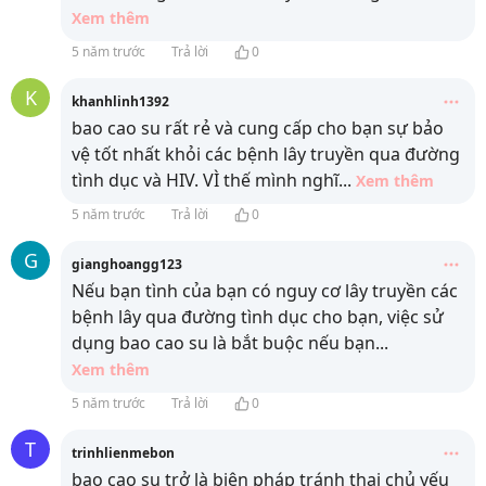
Xem thêm
5 năm trước
Trả lời
0
K
khanhlinh1392
bao cao su rất rẻ và cung cấp cho bạn sự bảo
vệ tốt nhất khỏi các bệnh lây truyền qua đường
tình dục và HIV. VÌ thế mình nghĩ
...
Xem thêm
5 năm trước
Trả lời
0
G
gianghoangg123
Nếu bạn tình của bạn có nguy cơ lây truyền các
bệnh lây qua đường tình dục cho bạn, việc sử
dụng bao cao su là bắt buộc nếu bạn
...
Xem thêm
5 năm trước
Trả lời
0
T
trinhlienmebon
bao cao su trở là biện pháp tránh thai chủ yếu