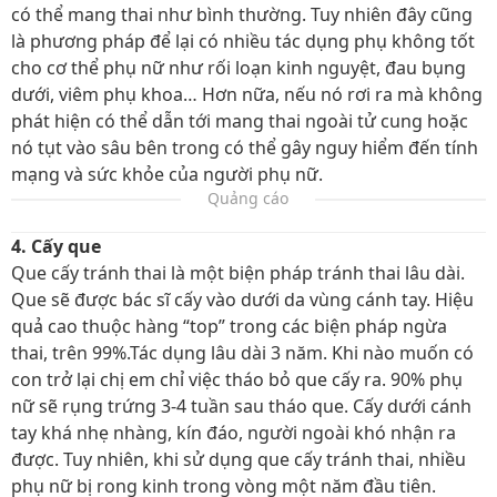
có thể mang thai như bình thường. Tuy nhiên đây cũng
là phương pháp để lại có nhiều tác dụng phụ không tốt
cho cơ thể phụ nữ như rối loạn kinh nguyệt, đau bụng
dưới, viêm phụ khoa… Hơn nữa, nếu nó rơi ra mà không
phát hiện có thể dẫn tới mang thai ngoài tử cung hoặc
nó tụt vào sâu bên trong có thể gây nguy hiểm đến tính
mạng và sức khỏe của người phụ nữ.
Quảng cáo
4. Cấy que
Que cấy tránh thai là một biện pháp tránh thai lâu dài.
Que sẽ được bác sĩ cấy vào dưới da vùng cánh tay. Hiệu
quả cao thuộc hàng “top” trong các biện pháp ngừa
thai, trên 99%.Tác dụng lâu dài 3 năm. Khi nào muốn có
con trở lại chị em chỉ việc tháo bỏ que cấy ra. 90% phụ
nữ sẽ rụng trứng 3-4 tuần sau tháo que. Cấy dưới cánh
tay khá nhẹ nhàng, kín đáo, người ngoài khó nhận ra
được. Tuy nhiên, khi sử dụng que cấy tránh thai, nhiều
phụ nữ bị rong kinh trong vòng một năm đầu tiên.