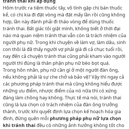
tránh thai khi áp dụng
Hôm trước ra tiệm thuốc tây, vô tình gặp chị bán thuốc
kể, có chị kia đi đặt vòng mà đặt mấy lần rồi cũng không
hợp, lần này đành phải đi tháo vòng để dùng thuốc
tránh thai. Bất giác tôi giật mình, không biết ở thời đại
nào mà quan niệm tránh thai vẫn còn là trách nhiệm của
người phụ nữ. Trong khi chuyện về làm vợ, làm dâu, sinh
con thôi là đã thấy người vợ phải già đi cả chục tuổi rồi,
nay đến cả chuyện tránh thai cũng phải kham vào người
người thì đúng là thân phận phụ nữ bèo bọt quá.
Trong hôn nhân, phụ nữ cần gì ở một người đàn ông,
nếu không phải là sự che chở và bảo vệ? Vậy thì ngay cả
các phương pháp tránh thai mà cũng không hiểu được
những ưu điểm, nhược điểm của nó nữa thì có xứng
đáng làm chồng hay không. Thực tế mà nói, tránh thai
cũng là lựa chọn có trách nhiệm của đàn ông trưởng
thành, trước khi quyết định lựa chọn kế hoạch hóa gia
đình, đừng quên mỗi
phương pháp phụ nữ lựa chọn
khi tránh thai
đều có những ảnh hưởng không tốt cho