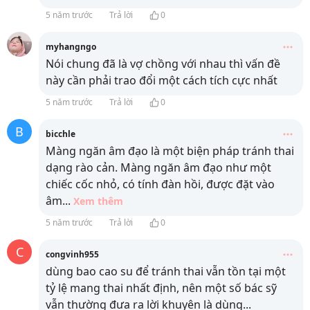
5 năm trước
Trả lời
0
myhangngo
Nói chung đã là vợ chồng với nhau thì vấn đề
này cần phải trao đổi một cách tích cực nhất
5 năm trước
Trả lời
0
B
bicchle
Màng ngăn âm đạo là một biện pháp tránh thai
dạng rào cản. Màng ngăn âm đạo như một
chiếc cốc nhỏ, có tính đàn hồi, được đặt vào
âm
...
Xem thêm
5 năm trước
Trả lời
0
C
congvinh955
dùng bao cao su để tránh thai vẫn tồn tại một
tỷ lệ mang thai nhất định, nên một số bác sỹ
vẫn thường đưa ra lời khuyên là dùng
...