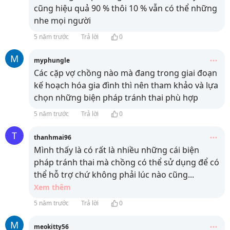
cũng hiệu quả 90 % thôi 10 % vẫn có thể những
nhe mọi người
5 năm trước
Trả lời
0
M
myphungle
Các cặp vợ chồng nào mà đang trong giai đoạn
kế hoạch hóa gia đình thì nên tham khảo và lựa
chọn những biện pháp tránh thai phù hợp
5 năm trước
Trả lời
0
T
thanhmai96
Mình thấy là có rất là nhiều những cái biện
pháp tránh thai mà chồng có thể sử dụng để có
thể hỗ trợ chứ không phải lúc nào cũng
...
Xem thêm
5 năm trước
Trả lời
0
M
meokitty56