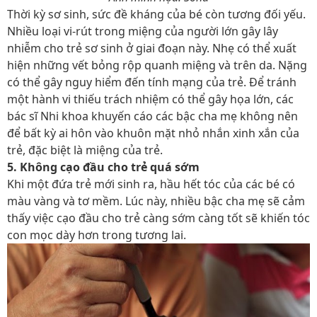
Thời kỳ sơ sinh, sức đề kháng của bé còn tương đối yếu.
Nhiều loại vi-rút trong miệng của người lớn gây lây
nhiễm cho trẻ sơ sinh ở giai đoạn này. Nhẹ có thể xuất
hiện những vết bỏng rộp quanh miệng và trên da. Nặng
có thể gây nguy hiểm đến tính mạng của trẻ. Để tránh
một hành vi thiếu trách nhiệm có thể gây họa lớn, các
bác sĩ Nhi khoa khuyến cáo các bậc cha mẹ không nên
để bất kỳ ai hôn vào khuôn mặt nhỏ nhắn xinh xắn của
trẻ, đặc biệt là miệng của trẻ.
5. Không cạo đầu cho trẻ quá sớm
Khi một
đứa trẻ mới sinh ra
, hầu hết tóc của các bé có
màu vàng và tơ mềm. Lúc này, nhiều bậc cha mẹ sẽ cảm
thấy việc cạo đầu cho trẻ càng sớm càng tốt sẽ khiến tóc
con mọc dày hơn trong tương lai.