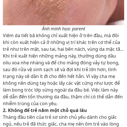
Ảnh minh họa: parent
Viêm da tiết bã không chỉ xuất hiện ở trên đầu, mà đôi
khi còn xuất hiện cả ở những vị trí khác trên cơ thể của
trẻ như trên mặt, sau tai, hai bên nách, vùng da mặc tã...
Khi trẻ xuất hiện những mảng này, thường dùng dầu
oliu xoa nhẹ nhàng và để cho mảng đóng vảy tự bong,
sau đó rửa vệ sinh sạch sẽ và đợi khi trẻ lớn hơn, tình
trạng này sẽ dần ít đi cho đến hết hẳn. Vì vậy cha mẹ
không nên dùng tay hoặc lấy các vật cứng như lược để
làm bong tróc lớp sừng ngoài da đầu bé. Việc làm này
dễ dẫn đến tổn thương da đầu, thậm chí có thể dẫn đến
nhiễm trùng của con yêu.
2. Không để trẻ nằm một chỗ quá lâu
Tháng đầu tiên của trẻ sơ sinh chủ yếu dành cho giấc
ngủ, nếu trẻ đã thức giấc, cha mẹ nên ôm trẻ vào lòng