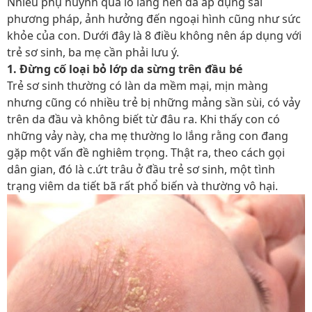
Nhiều phụ huynh quá lo lắng nên đã áp dụng sai
phương pháp, ảnh hưởng đến ngoại hình cũng như sức
khỏe của con. Dưới đây là 8 điều không nên áp dụng với
trẻ sơ sinh, ba mẹ cần phải lưu ý.
1. Đừng cố loại bỏ lớp da sừng trên đầu bé
Trẻ sơ sinh thường có làn da mềm mại, mịn màng
nhưng cũng có nhiều trẻ bị những mảng sần sùi, có vảy
trên da đầu và không biết từ đâu ra. Khi thấy con có
những vảy này, cha mẹ thường lo lắng rằng con đang
gặp một vấn đề nghiêm trọng. Thật ra, theo cách gọi
dân gian, đó là c.ứt trâu ở đầu trẻ sơ sinh, một tình
trạng viêm da tiết bã rất phổ biến và thường vô hại.