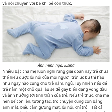
và nói chuyện với bé khi bé còn thức.
Ảnh minh họa: k.sina
Nhiều bậc cha mẹ luôn nghĩ rằng giai đoạn này trẻ chưa
thể hiểu được lời nói của mọi người, trừ lúc bú thì hầu
như ngày nào cũng cho trẻ nằm, ngủ. Tuy nhiên nếu để
trẻ nằm một chỗ quá lâu sẽ dễ gây biến dạng vòng đầu
và ảnh hưởng tới tinh thần của trẻ. Nếu trẻ thức, cha mẹ
nên bế con lên, tương tác, trò chuyện cùng con bằng
ánh mắt, biểu cảm gương mặt, lời nói, chỉ trỏ... Tất cả