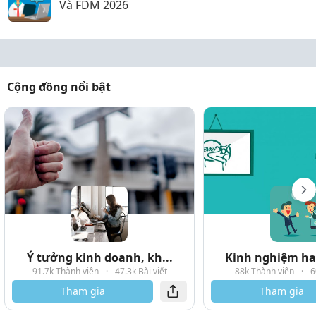
Và FDM 2026
Cộng đồng nổi bật
Ý tưởng kinh doanh, kh...
Kinh nghiệm hay
91.7k Thành viên
·
47.3k Bài viết
88k Thành viên
·
6
Tham gia
Tham gia