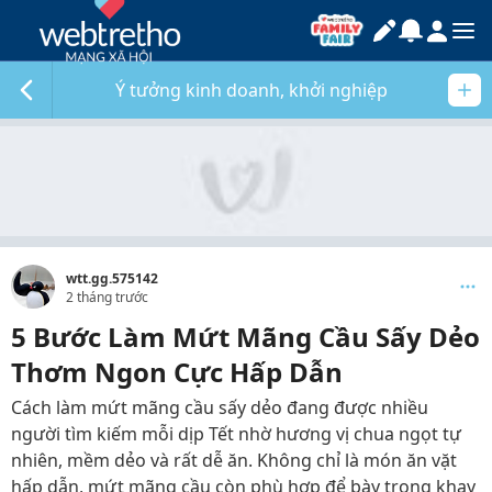
Ý tưởng kinh doanh, khởi nghiệp
wtt.gg.575142
2 tháng trước
5 Bước Làm Mứt Mãng Cầu Sấy Dẻo
Thơm Ngon Cực Hấp Dẫn
Cách làm mứt mãng cầu sấy dẻo đang được nhiều
người tìm kiếm mỗi dịp Tết nhờ hương vị chua ngọt tự
nhiên, mềm dẻo và rất dễ ăn. Không chỉ là món ăn vặt
hấp dẫn, mứt mãng cầu còn phù hợp để bày trong khay