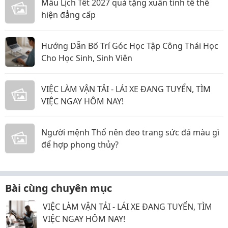
Mẫu Lịch Tết 2027 quà tặng xuân tinh tế thể
hiện đẳng cấp
Hướng Dẫn Bố Trí Góc Học Tập Công Thái Học
Cho Học Sinh, Sinh Viên
VIỆC LÀM VẬN TẢI - LÁI XE ĐANG TUYỂN, TÌM
VIỆC NGAY HÔM NAY!
Người mệnh Thổ nên đeo trang sức đá màu gì
để hợp phong thủy?
Bài cùng chuyên mục
VIỆC LÀM VẬN TẢI - LÁI XE ĐANG TUYỂN, TÌM
VIỆC NGAY HÔM NAY!