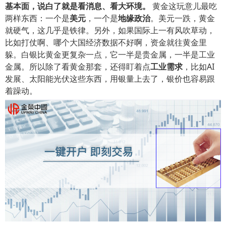
基本面，说白了就是看消息、看大环境。
黄金这玩意儿最吃
两样东西：一个是
美元
，一个是
地缘政治
。美元一跌，黄金
就硬气，这几乎是铁律。另外，如果国际上一有风吹草动，
比如打仗啊、哪个大国经济数据不好啊，资金就往黄金里
躲。白银比黄金更复杂一点，它一半是贵金属，一半是工业
金属。所以除了看黄金那套，还得盯着点
工业需求
，比如AI
发展、太阳能光伏这些东西，用银量上去了，银价也容易跟
着躁动。