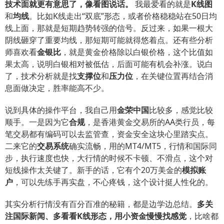
技术面就更有意思了，像看图说话。
我最爱看的就是
K线图
和
均线
。比如K线走出“双底”形态，或者价格稳稳站在50日均
线上面，那就是短期趋势转强的信号。反过来，如果一根大
阴线砸穿了重要均线，那短期可能就得悠着点。还有些分析
师喜欢看
金银比
，就是黄金价格除以白银价格，这个比值如
果太高，说明白银相对被低估，后面可能有机会补涨。说白
了，技术分析就是找
支撑位
和
压力位
，在关键位置再结合消
息面做决定，胜率能高不少。
说到具体的操作平台，我自己用
金荣中国
比较多，感觉比较
顺手。一是因为它
合规
，是香港黄金交易所的AA类行员，每
笔交易都有编码可以去监管查，资金安全这块心里踏实点。
二来它的
交易系统
确实流畅，用的MT4/MT5，行情和国际同
步，执行速度也快，大行情的时候不卡顿、不滑点，这个对
短线操作太关键了。新手的话，它有个20万美金的
模拟账
户
，可以先练手再实盘，不心疼钱，这个设计挺人性化的。
其实分析行情没有百分百准的秘籍，都是边学边总结。
多关
注国际新闻、多看看K线形态，用小资金慢慢找感觉
，比啥都