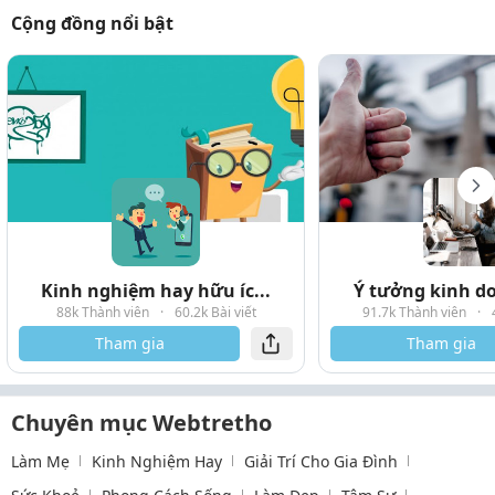
Cộng đồng nổi bật
Kinh nghiệm hay hữu íc...
Ý tưởng kinh do
88k Thành viên
·
60.2k Bài viết
91.7k Thành viên
·
Tham gia
Tham gia
Chuyên mục Webtretho
Làm Mẹ
Kinh Nghiệm Hay
Giải Trí Cho Gia Đình