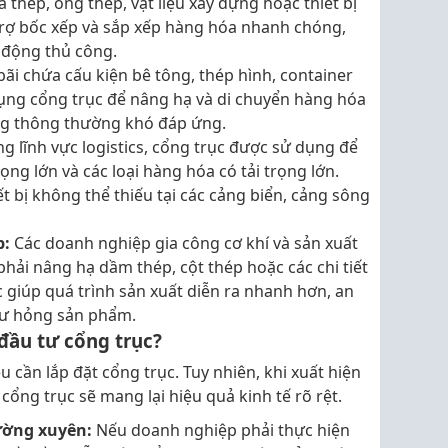
a thép, ống thép, vật liệu xây dựng hoặc thiết bị
trợ bốc xếp và sắp xếp hàng hóa nhanh chóng,
 động thủ công.
bãi chứa cấu kiện bê tông, thép hình, container
ng cổng trục để nâng hạ và di chuyển hàng hóa
ng thông thường khó đáp ứng.
ng lĩnh vực logistics, cổng trục được sử dụng để
rọng lớn và các loại hàng hóa có tải trọng lớn.
t bị không thể thiếu tại các cảng biển, cảng sông
p:
Các doanh nghiệp gia công cơ khí và sản xuất
hải nâng hạ dầm thép, cột thép hoặc các chi tiết
c giúp quá trình sản xuất diễn ra nhanh hơn, an
hư hỏng sản phẩm.
đầu tư cổng trục?
cần lắp đặt cổng trục. Tuy nhiên, khi xuất hiện
 cổng trục sẽ mang lại hiệu quả kinh tế rõ rệt.
ường xuyên:
Nếu doanh nghiệp phải thực hiện