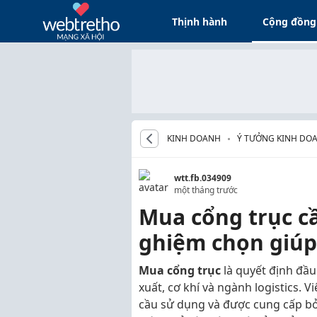
Thịnh hành
Cộng đồng
KINH DOANH
Ý TƯỞNG KINH DOA
wtt.fb.034909
một tháng trước
Mua cổng trục c
ghiệm chọn giúp 
Mua cổng trục
là quyết định đầu
xuất, cơ khí và ngành logistics. 
cầu sử dụng và được cung cấp bởi 