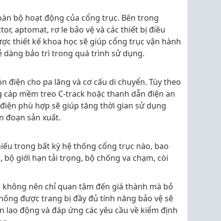
toàn bộ hoạt động của cổng trục. Bên trong
r, aptomat, rơ le bảo vệ và các thiết bị điều
ợc thiết kế khoa học sẽ giúp cổng trục vận hành
ễ dàng bảo trì trong quá trình sử dụng.
 điện cho pa lăng và cơ cấu di chuyển. Tùy theo
ng cáp mềm treo C-track hoặc thanh dẫn điện an
 điện phù hợp sẽ giúp tăng thời gian sử dụng
án đoạn sản xuất.
hiếu trong bất kỳ hệ thống cổng trục nào, bao
 bộ giới hạn tải trọng, bộ chống va chạm, còi
p không nên chỉ quan tâm đến giá thành mà bỏ
thống được trang bị đầy đủ tính năng bảo vệ sẽ
àn lao động và đáp ứng các yêu cầu về kiểm định