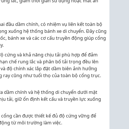
rung lắc, giảm thời gian sử dụng hoặc mất an
ai đầu dầm chính, có nhiệm vụ liên kết toàn bộ
trọng xuống hệ thống bánh xe di chuyển. Đây cũng
 tốc, bánh xe và các cơ cấu truyền động giúp cổng
y.
 độ cứng và khả năng chịu tải phù hợp để đảm
hạn chế rung lắc và phân bố tải trọng đều lên
 và độ chính xác lắp đặt dầm biên ảnh hưởng
g ray cũng như tuổi thọ của toàn bộ cổng trục.
ữa dầm chính và hệ thống di chuyển dưới mặt
ịu tải, giữ ổn định kết cấu và truyền lực xuống
ân cổng cần được thiết kế đủ độ cứng vững để
 động từ môi trường làm việc.