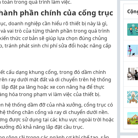
toàn trong quá trình làm việc.
 thành phần chính của cổng trục
Cộng
c, doanh nghiệp cần hiểu rõ thiết bị này là gì,
à vai trò của từng thành phần trong quá trình
iến thức cơ bản sẽ giúp lựa chọn đúng chủng
ợp, tránh phát sinh chi phí sửa đổi hoặc nâng cấp
 kết cấu dạng khung cổng, trong đó dầm chính
rên ray dưới mặt đất và di chuyển trên hệ thống
 lắp đặt pa lăng hoặc xe con nâng hạ để thực
àng hóa trong phạm vi làm việc của thiết bị.
rên hệ thống dầm đỡ của nhà xưởng, cổng trục có
hệ thống chân cổng và ray di chuyển dưới nền.
ng được sử dụng tại các khu vực ngoài trời hoặc
xưởng đủ khả năng lắp đặt cầu trục.
g rộng rãi trong các ngành cơ khí chế tạo, sản