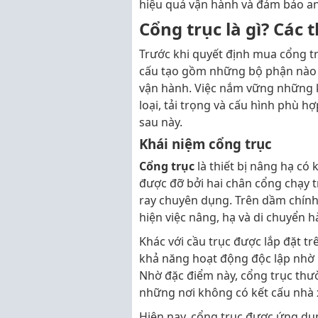
hiệu quả vận hành và đảm bảo an 
Cổng trục là gì? Các
Trước khi quyết định mua cổng trụ
cấu tạo gồm những bộ phận nào v
vận hành. Việc nắm vững những k
loại, tải trọng và cấu hình phù h
sau này.
Khái niệm cổng trục
Cổng trục
là thiết bị nâng hạ có
được đỡ bởi hai chân cổng chạy t
ray chuyên dụng. Trên dầm chính
hiện việc nâng, hạ và di chuyển h
Khác với cầu trục được lắp đặt t
khả năng hoạt động độc lập nhờ 
Nhờ đặc điểm này, cổng trục thườ
những nơi không có kết cấu nhà 
Hiện nay, cổng trục được ứng dụn