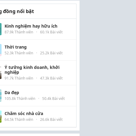
 đồng nổi bật
Kinh nghiệm hay hữu ích
87.9k Thành viên
·
60.1k Bài viết
Thời trang
52.3k Thành viên
·
25.2k Bài viết
Ý tưởng kinh doanh, khởi
nghiệp
91.7k Thành viên
·
47.3k Bài viết
Da đẹp
105.8k Thành viên
·
50.4k Bài viết
Chăm sóc nhà cửa
64.5k Thành viên
·
26.6k Bài viết