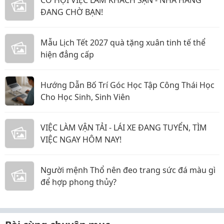
CƠ HỘI VIỆC LÀM KHÁCH SẠN - NHÀ HÀNG
ĐANG CHỜ BẠN!
Mẫu Lịch Tết 2027 quà tặng xuân tinh tế thể
hiện đẳng cấp
Hướng Dẫn Bố Trí Góc Học Tập Công Thái Học
Cho Học Sinh, Sinh Viên
VIỆC LÀM VẬN TẢI - LÁI XE ĐANG TUYỂN, TÌM
VIỆC NGAY HÔM NAY!
Người mệnh Thổ nên đeo trang sức đá màu gì
để hợp phong thủy?