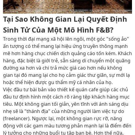
Tại Sao Không Gian Lại Quyết Định
Sinh Tử Của Một Mô Hình F&B?
Trong thời đại mạng xã hội lên ngôi, một góc "sống ảo"
ấn tượng có thể mang lại hiệu ứng truyền thông mạnh
mẽ hơn hàng chục chiến dịch quảng cáo tốn kém. Khách
hàng, đặc biệt là giới trẻ, sẵn sàng di chuyển một quãng
đường xa hơn và chi trả mức giá cao hơn nếu không
gian tại đó mang lại cho họ cảm giác thư giãn, sự mới lạ
hoặc thể hiện được gu thẩm mỹ cá nhân của họ.
Việc đầu tư bài bản vào thiết kế quán cafe giúp các chủ
đầu tư định hình một cách rõ ràng tệp khách hàng mục
tiêu. Một không gian tối giản, yên tĩnh với ánh sáng dịu
nhẹ sẽ là "thánh địa" của những người làm việc tự do
(freelancer). Ngược lại, một không gian rực rỡ, năng
động với các gam màu tương phản mạnh lại là điểm đến
lý tưởng cho những buổi tụ tập bạn bè. Hơn thế nữa,