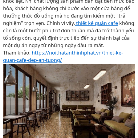
khốc liệt. Khi chất lượng sản phẩm dần đạt đến mức bão
hòa, khách hàng không chỉ bước vào một cửa hàng để
thưởng thức đồ uống mà họ đang tìm kiếm một "trải
nghiệm" trọn vẹn. Chính vì vậy,
thiết kế quán cafe
không
còn là một bước phụ trợ đơn thuần mà đã trở thành yếu
tố sống còn, quyết định trực tiếp đến sự thành bại của
một dự án ngay từ những ngày đầu ra mắt.
Tham khảo:
https://noithatanthinhphat.vn/thiet-ke-
quan-cafe-dep-an-tuong/