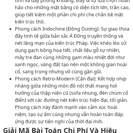
tính và đầy phóng khoáng. Đây là sự lựa chọn hoàn
hảo cho những mặt bằng có diện tích lớn, trần cao,
giúp tiết kiệm một phần chi phí che chắn bề mặt
kiến trúc thô.
Phong cách Indochine (Đông Dương):
Sự giao thoa
đầy tinh tế giữa bản sắc Á Đông truyền thống và
nét lãng mạn của kiến trúc Pháp. Việc khéo léo sử
dụng gạch bông họa tiết, chất liệu gỗ tự nhiên,
mây tre đan cùng những gam màu nhiệt đới như
xanh ngọc, vàng đất tạo nên một không gian hoài
cổ, sang trọng nhưng vô cùng gần gũi.
Phong cách Retro-Modern (Cận đại):
Kết hợp nhịp
nhàng giữa những món đồ nội thất mang hơi
hướng của thập niên cũ (sofa nhung, đèn chùm cổ
điển) với các đường nét kiến trúc hiện đại, tối giản.
Phong cách này đánh mạnh vào cảm xúc hoài
niệm, tạo sự ấm cúng nhưng vẫn hoàn toàn đáp
ứng được sự tiện nghi của thời đại mới.
Giải Mã Bài Toán Chi Phí Và Hiệu