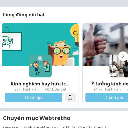
Cộng đồng nổi bật
Kinh nghiệm hay hữu íc...
Ý tưởng kinh do
88k Thành viên
·
60.1k Bài viết
91.7k Thành viên
·
Tham gia
Tham gia
Chuyên mục Webtretho
Làm Mẹ
Kinh Nghiệm Hay
Giải Trí Cho Gia Đình