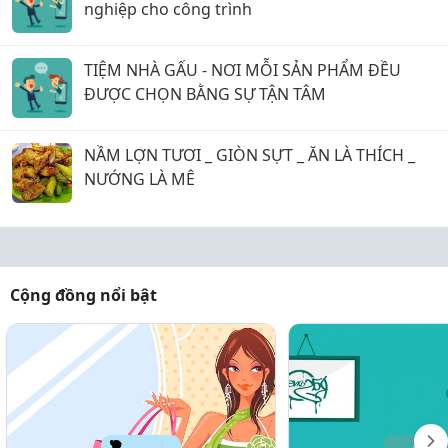
nghiệp cho công trình
TIỆM NHÀ GẤU - NƠI MỖI SẢN PHẨM ĐỀU
ĐƯỢC CHỌN BẰNG SỰ TẬN TÂM
NẦM LỢN TƯƠI _ GIÒN SỰT _ ĂN LÀ THÍCH _
NƯỚNG LÀ MÊ
Cộng đồng nổi bật