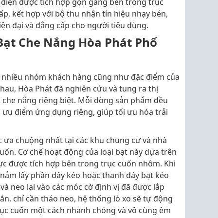
 điện được tích hợp gọn gàng bên trong trục
ấp, kết hợp với bộ thu nhận tín hiệu nhạy bén,
ện đại và đẳng cấp cho người tiêu dùng.
Bạt Che Nắng Hòa Phát Phổ
 nhiều nhóm khách hàng cũng như đặc điểm của
hau, Hòa Phát đã nghiên cứu và tung ra thị
 che nắng riêng biệt. Mỗi dòng sản phẩm đều
ưu điểm ứng dụng riêng, giúp tối ưu hóa trải
 ưa chuộng nhất tại các khu chung cư và nhà
cuốn. Cơ chế hoạt động của loại bạt này dựa trên
lực được tích hợp bên trong trục cuốn nhôm. Khi
 nắm lấy phần dây kéo hoặc thanh đáy bạt kéo
à neo lại vào các móc cờ định vị đã được lắp
ắn, chỉ cần tháo neo, hệ thống lò xo sẽ tự động
trục cuốn một cách nhanh chóng và vô cùng êm