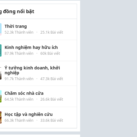
 đồng nổi bật
Thời trang
52.3k Thành viên
·
25.1k Bài viết
Kinh nghiệm hay hữu ích
87.9k Thành viên
·
60k Bài viết
Ý tưởng kinh doanh, khởi
nghiệp
91.7k Thành viên
·
47.3k Bài viết
Chăm sóc nhà cửa
64.5k Thành viên
·
26.6k Bài viết
Học tập và nghiên cứu
66.3k Thành viên
·
33.6k Bài viết