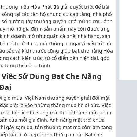
thương hiệu Hòa Phát đã giải quyết triệt để bài
 sống tại các căn hộ chung cư cao tầng, nhà phố
ửa sổ hướng Tây thường xuyên phải hứng chịu ánh
quy mô hộ gia đình, sản phẩm này còn được ứng
n kinh doanh mở như quán cà phê, nhà hàng, sân
diện tích sử dụng mà không lo ngại về yếu tố thời
 màu sắc và kích thước cũng giúp bạt che nắng Hòa
ng cách kiến trúc, từ cổ điển đến hiện đại, góp
o tổng thể công trình.
 Việc Sử Dụng Bạt Che Nắng
Đại
ới gió mùa, Việt Nam thường xuyên phải đối mặt
, đặc biệt là vào những tháng mùa hè oi bức. Việc
à một tiện ích bổ sung mà đã trở thành một phần
 sản của mỗi gia đình. Ánh nắng mặt trời chứa
 chỉ gây sạm da, tổn thương mắt mà còn làm tăng
ếp xúc trực tiếp trong thời gian dài. Bạt che