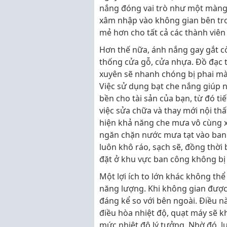
nắng đóng vai trò như một màng 
xâm nhập vào không gian bên tro
mẻ hơn cho tất cả các thành viên t
Hơn thế nữa, ánh nắng gay gắt còn
thống cửa gỗ, cửa nhựa. Đồ đạc t
xuyên sẽ nhanh chóng bị phai màu
Việc sử dụng bạt che nắng giúp n
bền cho tài sản của bạn, từ đó t
việc sửa chữa và thay mới nội th
hiện khả năng che mưa vô cùng x
ngăn chặn nước mưa tạt vào ban 
luôn khô ráo, sạch sẽ, đồng thời 
đặt ở khu vực ban công không b
Một lợi ích to lớn khác không th
năng lượng. Khi không gian được 
đáng kể so với bên ngoài. Điều nà
điều hòa nhiệt độ, quạt máy sẽ k
mức nhiệt độ lý tưởng. Nhờ đó, l