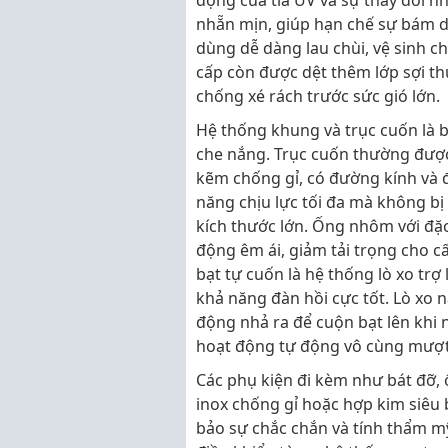
động của tia UV và sự thay đổi n
nhẵn mịn, giúp hạn chế sự bám dí
dùng dễ dàng lau chùi, vệ sinh c
cấp còn được dệt thêm lớp sợi thủ
chống xé rách trước sức gió lớn.
Hệ thống khung và trục cuốn là 
che nắng. Trục cuốn thường đượ
kẽm chống gỉ, có đường kính và 
năng chịu lực tối đa mà không bị
kích thước lớn. Ống nhôm với đặ
động êm ái, giảm tải trọng cho c
bạt tự cuốn là hệ thống lò xo trợ
khả năng đàn hồi cực tốt. Lò xo 
động nhả ra để cuộn bạt lên khi 
hoạt động tự động vô cùng mượt 
Các phụ kiện đi kèm như bát đỡ, 
inox chống gỉ hoặc hợp kim siêu 
bảo sự chắc chắn và tính thẩm m