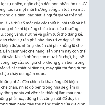
lọc tự nhiên, ngăn chặn đến hơn phần lớn tia UV
ng, tạo ra một môi trường sống an toàn và mát
rong gia đình, đặc biệt là người già và trẻ nhỏ.
 là kẻ thù số một của các thiết bị nội thất và hệ
rong nhà khi bị nắng chiếu trực tiếp thường
, cong vênh, nứt nẻ và giảm tuổi thọ đáng kể.
găn chặn sự tàn phá này, duy trì vẻ đẹp và độ
iết kiệm được những khoản chi phí khổng lồ cho
ất. Bên cạnh việc che nắng, sản phẩm này còn thể
uất sắc. Khi có những cơn mưa bất chợt, bạt sẽ
công hay cửa sổ, giữ cho không gian bên trong
bảo vệ các thiết bị điện tử, máy giặt thường được
ị chập cháy do ngấm nước.
ể không nhắc đến chính là khả năng tiết kiệm
che chắn, nhiệt độ bên trong nhà sẽ giảm đi
y đồng nghĩa với việc các thiết bị làm mát như
hông phải hoạt động hết công suất để duy trì
ượng điện năng tiêu thụ hàng tháng của gia đình