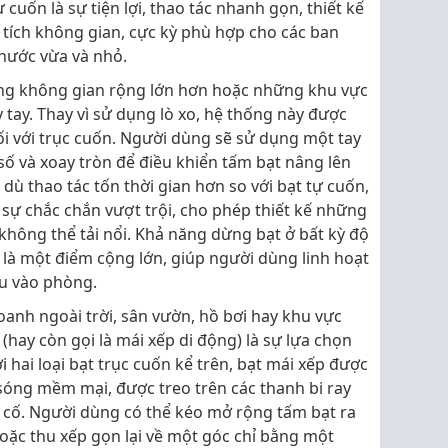
 cuốn là sự tiện lợi, thao tác nhanh gọn, thiết kế
tích không gian, cực kỳ phù hợp cho các ban
thước vừa và nhỏ.
ng không gian rộng lớn hơn hoặc những khu vực
 tay. Thay vì sử dụng lò xo, hệ thống này được
ối với trục cuốn. Người dùng sẽ sử dụng một tay
ố và xoay tròn để điều khiển tấm bạt nâng lên
ù thao tác tốn thời gian hơn so với bạt tự cuốn,
sự chắc chắn vượt trội, cho phép thiết kế những
 không thể tải nổi. Khả năng dừng bạt ở bất kỳ độ
là một điểm cộng lớn, giúp người dùng linh hoạt
u vào phòng.
anh ngoài trời, sân vườn, hồ bơi hay khu vực
 (hay còn gọi là mái xếp di động) là sự lựa chọn
 hai loại bạt trục cuốn kể trên, bạt mái xếp được
sóng mềm mại, được treo trên các thanh bi ray
n cố. Người dùng có thể kéo mở rộng tấm bạt ra
oặc thu xếp gọn lại về một góc chỉ bằng một