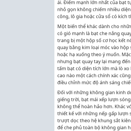
ái. Điểm mạnh lớn nhất của bạt tự
nhỏ gọn không chiếm nhiều diện 
công, lô gia hoặc cửa sổ có kích 
Một biến thể khác dành cho nhữ
có gió mạnh là bạt che nắng quay
trang bị một hộp số cơ học kết n
quay bằng kim loại móc vào hộp s
hoặc hạ xuống theo ý muốn. Mặc d
nhưng bạt quay tay lại mang đến 
tấm bạt có diện tích lớn mà lò xo
cao nào một cách chính xác cũng 
điều chỉnh mức độ ánh sáng chiế
Đối với những không gian kinh do
giếng trời, bạt mái xếp lượn sóng
không thể hoàn hảo hơn. Khác với
thiết kế với những nếp gấp lượn 
trượt dọc theo hệ khung sắt kiê
để che phủ toàn bộ không gian h