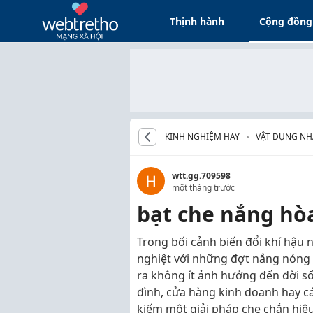
Thịnh hành
Cộng đồng
KINH NGHIỆM HAY
VẬT DỤNG NHÀ 
wtt.gg.709598
một tháng trước
bạt che nắng hò
Trong bối cảnh biến đổi khí hậu n
nghiệt với những đợt nắng nóng
ra không ít ảnh hưởng đến đời số
đình, cửa hàng kinh doanh hay cá
kiếm một giải pháp che chắn hiệu