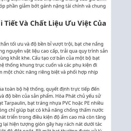
góp phần giảm bớt gánh nặng tài chính và chung
i Tiết Và Chất Liệu Ưu Việt Của
hắn tối ưu và độ bền bỉ vượt trội, bạt che nắng
 nguyên vật liệu cao cấp, trải qua quy trình sản
cùng khắt khe. Cấu tạo cơ bản của một bộ bạt
hệ thống khung trục cuốn và các phụ kiện đi
 một chức năng riêng biệt và phối hợp nhịp
của toàn bộ hệ thống, quyết định trực tiếp đến
và độ bền của sản phẩm. Hòa Phát chủ yếu sử
ạt Tarpaulin, bạt tráng nhựa PVC hoặc PE nhiều
ông chỉ giúp bạt có khả năng chống thấm nước
át triển trong điều kiện độ ẩm cao mà còn tăng
 lại hiện tượng giòn gãy hay rách nát dưới tác