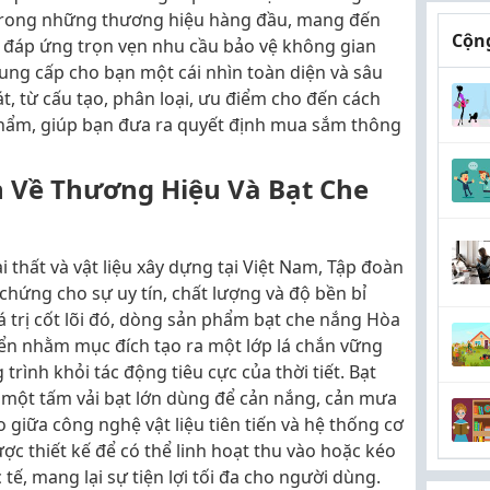
 trong những thương hiệu hàng đầu, mang đến
Cộng
 đáp ứng trọn vẹn nhu cầu bảo vệ không gian
 cung cấp cho bạn một cái nhìn toàn diện và sâu
t, từ cấu tạo, phân loại, ưu điểm cho đến cách
phẩm, giúp bạn đưa ra quyết định mua sắm thông
n Về Thương Hiệu Và Bạt Che
i thất và vật liệu xây dựng tại Việt Nam, Tập đoàn
chứng cho sự uy tín, chất lượng và độ bền bỉ
á trị cốt lõi đó, dòng sản phẩm bạt che nắng Hòa
iển nhằm mục đích tạo ra một lớp lá chắn vững
trình khỏi tác động tiêu cực của thời tiết. Bạt
 một tấm vải bạt lớn dùng để cản nắng, cản mưa
 giữa công nghệ vật liệu tiên tiến và hệ thống cơ
c thiết kế để có thể linh hoạt thu vào hoặc kéo
tế, mang lại sự tiện lợi tối đa cho người dùng.