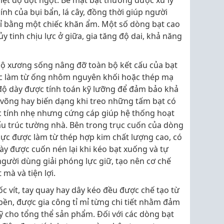
hiệt độ đột ngột. Bề mặt bạt thường được xử lý
nh của bụi bẩn, lá cây, đồng thời giúp người
hỉ bằng một chiếc khăn ẩm. Một số dòng bạt cao
y tinh chịu lực ở giữa, gia tăng độ dai, khả năng
bộ xương sống nâng đỡ toàn bộ kết cấu của bạt
c làm từ ống nhôm nguyên khối hoặc thép mạ
độ dày được tính toán kỹ lưỡng để đảm bảo khả
 võng hay biến dạng khi treo những tấm bạt có
c tính nhẹ nhưng cứng cáp giúp hệ thống hoạt
ấu trúc tường nhà. Bên trong trục cuốn của dòng
 lực được làm từ thép hợp kim chất lượng cao, có
này được cuốn nén lại khi kéo bạt xuống và tự
người dùng giải phóng lực giữ, tạo nên cơ chế
mà và tiện lợi.
ốc vít, tay quay hay dây kéo đều được chế tạo từ
bền, được gia công tỉ mỉ từng chi tiết nhằm đảm
ỹ cho tổng thể sản phẩm. Đối với các dòng bạt