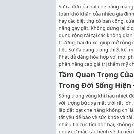
Sự ra đời của bạt che nắng mang 
toán khó khăn của nhiều gia đình
hay các biệt thự có ban công, c
nắng gay gắt. Không dừng lại ở 
dụng rộng rãi tại các không gia
trường, bãi đỗ xe, giúp mở rộng 
tiết. Sự đa dạng trong thiết kế,
Phát dễ dàng hòa hợp với mọi pho
phần nâng cao giá trị thẩm mỹ ch
Tầm Quan Trọng Của
Trong Đời Sống Hiện 
Sống trong vùng khí hậu nhiệt đ
với lượng bức xạ mặt trời rất lớn
lắp đặt bạt che nắng không chỉ l
tất yếu để bảo vệ sức khỏe và tài
nhiều tia cực tím độc hại, không
nguy cơ mắc các bệnh về da nếu ti