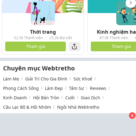
Thời trang
Kinh nghiệm hay
52.3k Thành viên
·
25.2k Bài viết
87.9k Thành viên
·
Tham gia
Tham gia
Chuyên mục Webtretho
Làm Mẹ
Giải Trí Cho Gia Đình
Sức Khoẻ
Phong Cách Sống
Làm Đẹp
Tâm Sự
Reviews
Kinh Doanh
Hội Bàn Tròn
Cưới
Giao Dịch
Câu Lạc Bộ & Hội Nhóm
Ngôi Nhà Webtretho