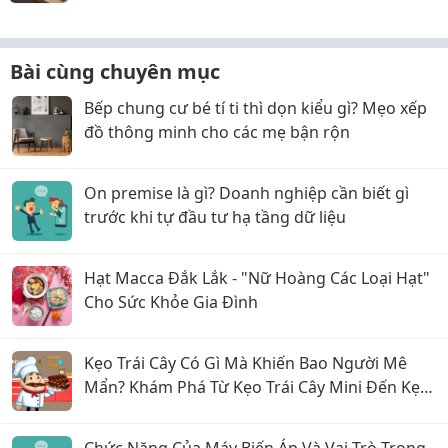
Bài cùng chuyên mục
Bếp chung cư bé tí ti thì dọn kiểu gì? Mẹo xếp
đồ thông minh cho các mẹ bận rộn
On premise là gì? Doanh nghiệp cần biết gì
trước khi tự đầu tư hạ tầng dữ liệu
Hạt Macca Đắk Lắk - "Nữ Hoàng Các Loại Hạt"
Cho Sức Khỏe Gia Đình
Kẹo Trái Cây Có Gì Mà Khiến Bao Người Mê
Mẩn? Khám Phá Từ Kẹo Trái Cây Mini Đến Kẹo
Trái Cây Hộp Thiếc
Chức Năng Của Máy Biến Áp Và Vai Trò Trong