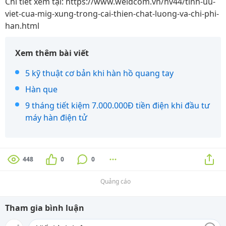
Chi tiết xem tại: https://www.weldcom.vn/nv44/tinh-uu-
viet-cua-mig-xung-trong-cai-thien-chat-luong-va-chi-phi-
han.html
Xem thêm bài viết
5 kỹ thuật cơ bản khi hàn hồ quang tay
Hàn que
9 tháng tiết kiệm 7.000.000Đ tiền điện khi đầu tư
máy hàn điện tử
448
0
0
Quảng cáo
Tham gia bình luận