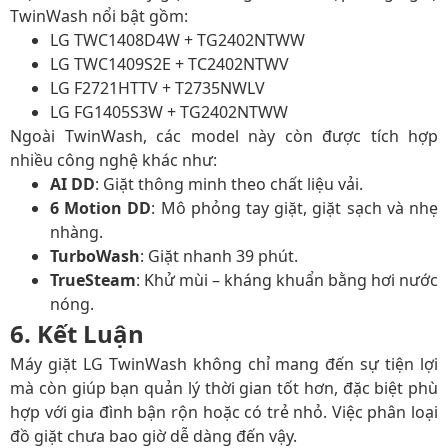
TwinWash nổi bật gồm:
LG TWC1408D4W + TG2402NTWW
LG TWC1409S2E + TC2402NTWV
LG F2721HTTV + T2735NWLV
LG FG1405S3W + TG2402NTWW
Ngoài TwinWash, các model này còn được tích hợp
nhiều công nghệ khác như:
AI DD
: Giặt thông minh theo chất liệu vải.
6 Motion DD
: Mô phỏng tay giặt, giặt sạch và nhẹ
nhàng.
TurboWash
: Giặt nhanh 39 phút.
TrueSteam
: Khử mùi – kháng khuẩn bằng hơi nước
nóng.
6. Kết Luận
Máy giặt LG TwinWash không chỉ mang đến sự tiện lợi
mà còn giúp bạn quản lý thời gian tốt hơn, đặc biệt phù
hợp với gia đình bận rộn hoặc có trẻ nhỏ. Việc phân loại
đồ giặt chưa bao giờ dễ dàng đến vậy.