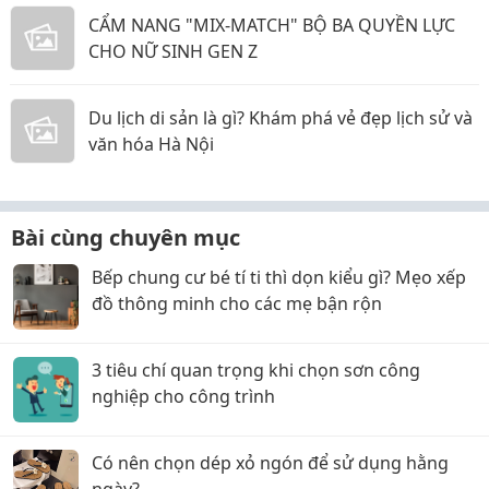
CẨM NANG "MIX-MATCH" BỘ BA QUYỀN LỰC
CHO NỮ SINH GEN Z
Du lịch di sản là gì? Khám phá vẻ đẹp lịch sử và
văn hóa Hà Nội
Bài cùng chuyên mục
Bếp chung cư bé tí ti thì dọn kiểu gì? Mẹo xếp
đồ thông minh cho các mẹ bận rộn
3 tiêu chí quan trọng khi chọn sơn công
nghiệp cho công trình
Có nên chọn dép xỏ ngón để sử dụng hằng
ngày?