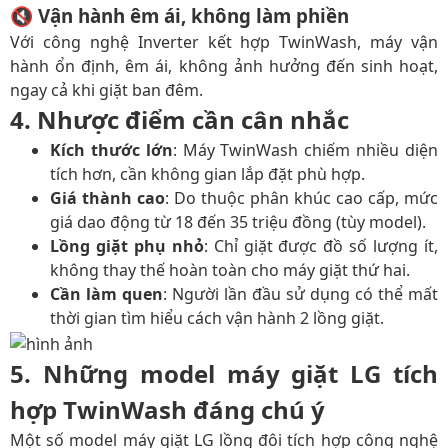
🔇 Vận hành êm ái, không làm phiền
Với công nghệ Inverter kết hợp TwinWash, máy vận
hành ổn định, êm ái, không ảnh hưởng đến sinh hoạt,
ngay cả khi giặt ban đêm.
4. Nhược điểm cần cân nhắc
Kích thước lớn
: Máy TwinWash chiếm nhiều diện
tích hơn, cần không gian lắp đặt phù hợp.
Giá thành cao
: Do thuộc phân khúc cao cấp, mức
giá dao động từ 18 đến 35 triệu đồng (tùy model).
Lồng giặt phụ nhỏ
: Chỉ giặt được đồ số lượng ít,
không thay thế hoàn toàn cho máy giặt thứ hai.
Cần làm quen
: Người lần đầu sử dụng có thể mất
thời gian tìm hiểu cách vận hành 2 lồng giặt.
5. Những model máy giặt LG tích
hợp TwinWash đáng chú ý
Một số model máy giặt LG lồng đôi tích hợp công nghệ