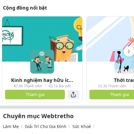
Cộng đồng nổi bật
Kinh nghiệm hay hữu íc...
Thời tr
87.9k Thành viên
·
60.1k Bài viết
52.3k Thành viên
·
Tham gia
Tham gia
Chuyên mục Webtretho
Làm Mẹ
Giải Trí Cho Gia Đình
Sức Khoẻ