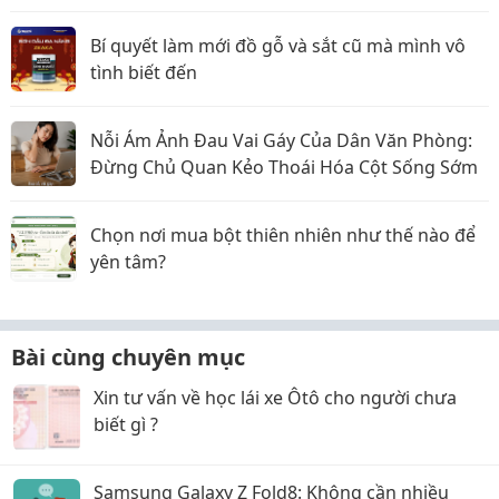
Bí quyết làm mới đồ gỗ và sắt cũ mà mình vô
tình biết đến
Nỗi Ám Ảnh Đau Vai Gáy Của Dân Văn Phòng:
Đừng Chủ Quan Kẻo Thoái Hóa Cột Sống Sớm
Chọn nơi mua bột thiên nhiên như thế nào để
yên tâm?
Bài cùng chuyên mục
Xin tư vấn về học lái xe Ôtô cho người chưa
biết gì ?
Samsung Galaxy Z Fold8: Không cần nhiều