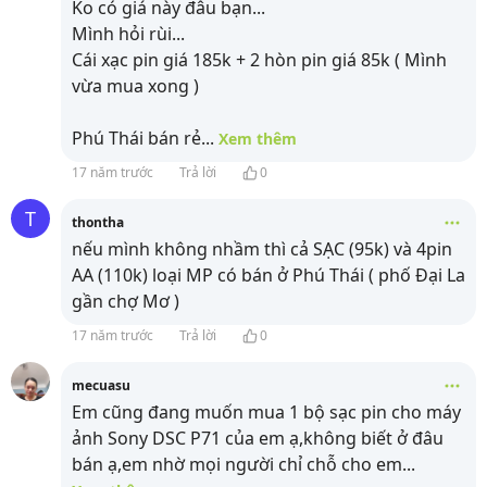
Ko có giá này đâu bạn...
Mình hỏi rùi...
Cái xạc pin giá 185k + 2 hòn pin giá 85k ( Mình
vừa mua xong )
Phú Thái bán rẻ
...
Xem thêm
17 năm trước
Trả lời
0
T
thontha
nếu mình không nhầm thì cả SẠC (95k) và 4pin
AA (110k) loại MP có bán ở Phú Thái ( phố Đại La
gần chợ Mơ )
17 năm trước
Trả lời
0
mecuasu
Em cũng đang muốn mua 1 bộ sạc pin cho máy
ảnh Sony DSC P71 của em ạ,không biết ở đâu
bán ạ,em nhờ mọi người chỉ chỗ cho em
...