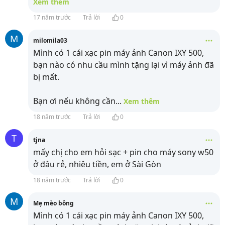
Xem thêm
17 năm trước
Trả lời
0
M
milomila03
Mình có 1 cái xạc pin máy ảnh Canon IXY 500,
bạn nào có nhu cầu mình tặng lại vì máy ảnh đã
bị mất.
Bạn ơi nếu không cần
...
Xem thêm
18 năm trước
Trả lời
0
T
tjna
mấy chị cho em hỏi sạc + pin cho máy sony w50
ở đâu rẻ, nhiêu tiền, em ở Sài Gòn
18 năm trước
Trả lời
0
M
Mẹ mèo bông
Mình có 1 cái xạc pin máy ảnh Canon IXY 500,