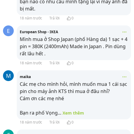
bạn nào có nhu cầu mình tặng lại vì máy ảnh đã
bị mất.
18 năm trước
Trả lời
0
E
European Shop - IKEA
Mình mua ở Shop Japan (phố Hàng da) 1 sạc + 4
pin = 380K (2400mAh) Made in Japan . Pin dùng
rất lâu hết .
18 năm trước
Trả lời
0
M
maika
Các mẹ cho mình hỏi, mình muốn mua 1 cái sạc
pin cho máy ảnh KTS thì mua ở đâu nhỉ?
Cám ơn các mẹ nhé
Bạn ra phố Vọng
...
Xem thêm
18 năm trước
Trả lời
0