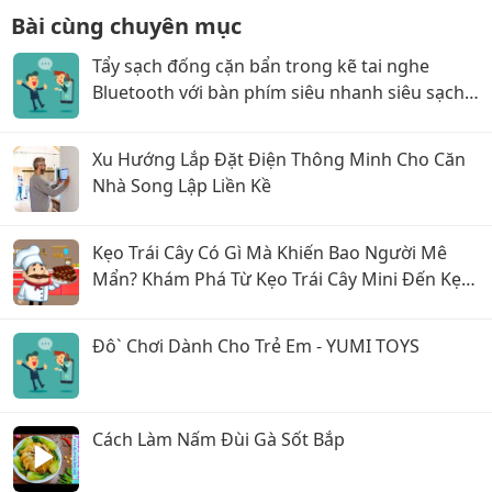
Bài cùng chuyên mục
Tẩy sạch đống cặn bẩn trong kẽ tai nghe
Bluetooth với bàn phím siêu nhanh siêu sạch
các mẹ ơi!
Xu Hướng Lắp Đặt Điện Thông Minh Cho Căn
Nhà Song Lập Liền Kề
Kẹo Trái Cây Có Gì Mà Khiến Bao Người Mê
Mẩn? Khám Phá Từ Kẹo Trái Cây Mini Đến Kẹo
Trái Cây Hộp Thiếc
Đô` Chơi Dành Cho Trẻ Em - YUMI TOYS
Cách Làm Nấm Đùi Gà Sốt Bắp