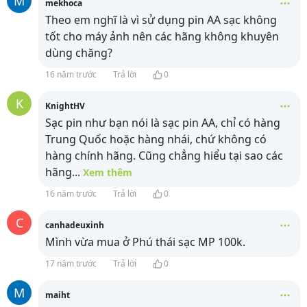
M
mekhoca
Theo em nghĩ là vì sử dụng pin AA sạc không
tốt cho máy ảnh nên các hãng không khuyên
dùng chăng?
16 năm trước
Trả lời
0
K
KnightHV
Sạc pin như bạn nói là sạc pin AA, chỉ có hàng
Trung Quốc hoặc hàng nhái, chứ không có
hàng chính hãng. Cũng chẳng hiểu tại sao các
hãng
...
Xem thêm
16 năm trước
Trả lời
0
C
canhadeuxinh
Mình vừa mua ở Phú thái sạc MP 100k.
17 năm trước
Trả lời
0
M
maiht