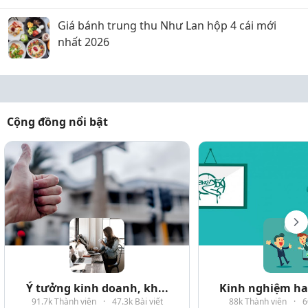
Giá bánh trung thu Như Lan hộp 4 cái mới
nhất 2026
Cộng đồng nổi bật
Ý tưởng kinh doanh, kh...
Kinh nghiệm hay
91.7k Thành viên
·
47.3k Bài viết
88k Thành viên
·
6