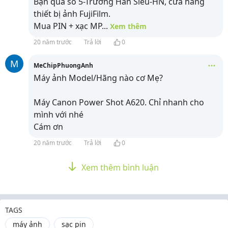
Bạn qua số 5-Trương Hán Siêu-HN, cửa hàng
thiết bị ảnh FujiFilm.
Mua PIN + xạc MP
...
Xem thêm
20 năm trước
Trả lời
0
M
MeChipPhuongAnh
Máy ảnh Model/Hãng nào cơ Mẹ?
Máy Canon Power Shot A620. Chỉ nhanh cho
mình với nhé
Cám ơn
20 năm trước
Trả lời
0
Xem thêm bình luận
TAGS
máy ảnh
sạc pin