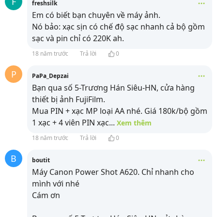
F
freshsilk
Em có biết bạn chuyên về máy ảnh.
Nó bảo: xạc sịn có chế độ sạc nhanh cả bộ gồm
sạc và pin chỉ có 220K ah.
18 năm trước
Trả lời
0
P
PaPa_Depzai
Bạn qua số 5-Trương Hán Siêu-HN, cửa hàng
thiết bị ảnh FujiFilm.
Mua PIN + xạc MP loại AA nhé. Giá 180k/bộ gồm
1 xạc + 4 viên PIN xạc
...
Xem thêm
18 năm trước
Trả lời
0
B
boutit
Máy Canon Power Shot A620. Chỉ nhanh cho
mình với nhé
Cám ơn