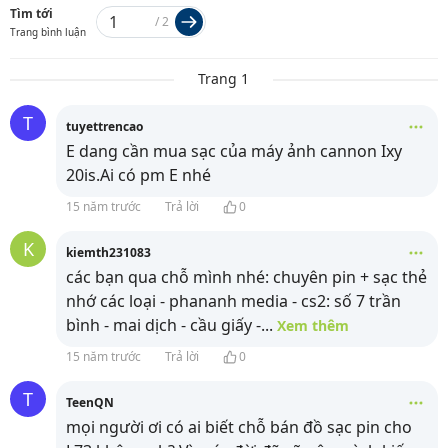
Tìm tới
/
2
Trang bình luận
Trang 1
T
tuyettrencao
E dang cần mua sạc của máy ảnh cannon Ixy
20is.Ai có pm E nhé
15 năm trước
Trả lời
0
K
kiemth231083
các bạn qua chỗ mình nhé: chuyên pin + sạc thẻ
nhớ các loại
- phananh media - cs2: số 7 trần
bình - mai dịch - cầu giấy -
...
Xem thêm
15 năm trước
Trả lời
0
T
TeenQN
mọi người ơi có ai biết chỗ bán đồ sạc pin cho