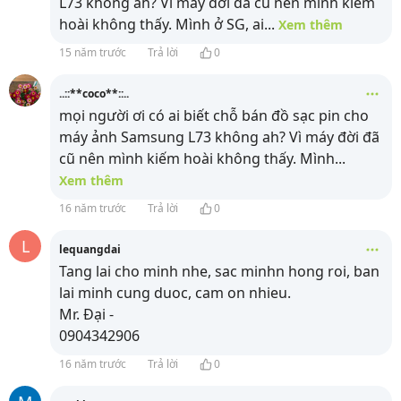
L73 không ah? Vì máy đời đã cũ nên mình kiếm
hoài không thấy. Mình ở SG, ai
...
Xem thêm
15 năm trước
Trả lời
0
..::**coco**::..
mọi người ơi có ai biết chỗ bán đồ sạc pin cho
máy ảnh Samsung L73 không ah? Vì máy đời đã
cũ nên mình kiếm hoài không thấy. Mình
...
Xem thêm
16 năm trước
Trả lời
0
L
lequangdai
Tang lai cho minh nhe, sac minhn hong roi, ban
lai minh cung duoc, cam on nhieu.
Mr. Đại -
0904342906
16 năm trước
Trả lời
0