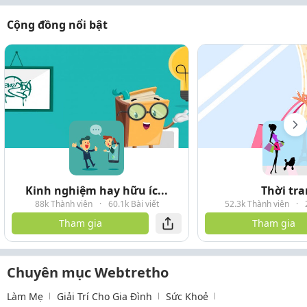
Cộng đồng nổi bật
Kinh nghiệm hay hữu íc...
Thời tr
88k Thành viên
·
60.1k Bài viết
52.3k Thành viên
·
Tham gia
Tham gia
Chuyên mục Webtretho
Làm Mẹ
Giải Trí Cho Gia Đình
Sức Khoẻ