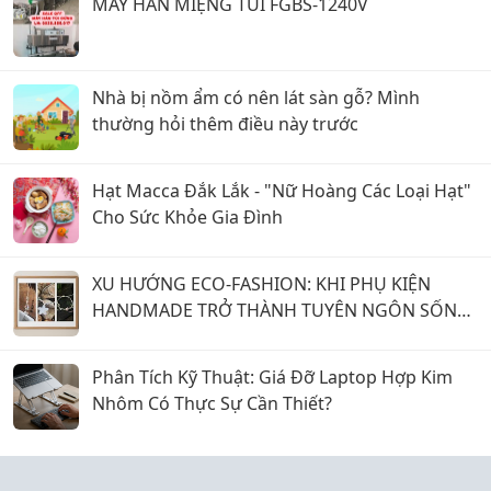
MÁY HÀN MIỆNG TÚI FGBS-1240V
Nhà bị nồm ẩm có nên lát sàn gỗ? Mình
thường hỏi thêm điều này trước
Hạt Macca Đắk Lắk - "Nữ Hoàng Các Loại Hạt"
Cho Sức Khỏe Gia Đình
XU HƯỚNG ECO-FASHION: KHI PHỤ KIỆN
HANDMADE TRỞ THÀNH TUYÊN NGÔN SỐNG
XANH CỦA SINH VIÊN
Phân Tích Kỹ Thuật: Giá Đỡ Laptop Hợp Kim
Nhôm Có Thực Sự Cần Thiết?