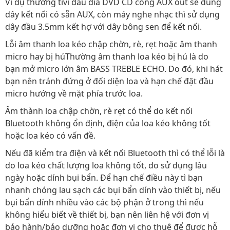
Ví dụ thường tivi đầu đĩa DVD CD cổng AUX out sẽ dùng
dây kết nối có sẵn AUX, còn máy nghe nhạc thì sử dụng
dây đầu 3.5mm kết hợ với dây bông sen để kết nối.
Lỗi âm thanh loa kéo chập chờn, rè, rẹt hoặc âm thanh
micro hay bị húThường âm thanh loa kéo bị hú là do
bạn mở micro lớn âm BASS TREBLE ECHO. Do đó, khi hát
bạn nên tránh đứng ở đối diện loa và hạn chế đặt đầu
micro hướng về mặt phía trước loa.
Âm thành loa chập chờn, rè rẹt có thể do kết nối
Bluetooth không ổn định, điện của loa kéo không tốt
hoặc loa kéo có vấn đề.
Nếu đã kiểm tra điện và kết nối Bluetooth thì có thể lỗi là
do loa kéo chất lượng loa không tốt, do sử dụng lâu
ngày hoặc dính bụi bẩn. Để hạn chế điều này tì bạn
nhanh chóng lau sạch các bụi bẩn dính vào thiết bị, nếu
bụi bẩn dính nhiều vào các bộ phận ở trong thì nếu
không hiểu biết về thiết bị, bạn nên liên hệ với đơn vị
bảo hành/bảo dưỡng hoặc đơn vị cho thuê để được hỗ