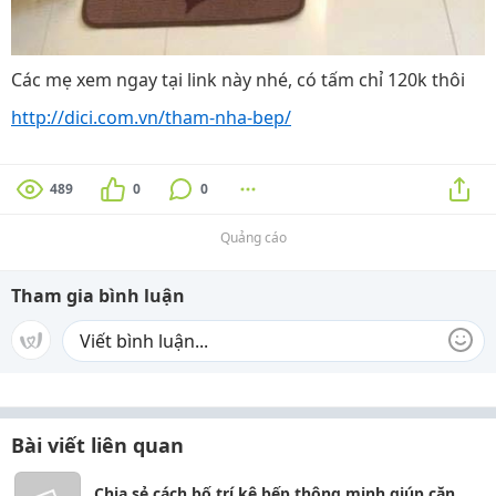
Các mẹ xem ngay tại link này nhé, có tấm chỉ 120k thôi
http://dici.com.vn/tham-nha-bep/
489
0
0
Quảng cáo
Tham gia bình luận
Bài viết liên quan
Chia sẻ cách bố trí kệ bếp thông minh giúp căn