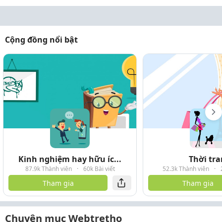
Cộng đồng nổi bật
Kinh nghiệm hay hữu íc...
Thời tr
87.9k Thành viên
·
60k Bài viết
52.3k Thành viên
·
Tham gia
Tham gia
Chuyên mục Webtretho