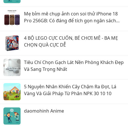
Mẹ bỉm mê chụp ảnh con soi thử iPhone 18
Pro 256GB: Có đáng để tích gọn ngân sách
chờ nâng cấp?
4 BỘ LEGO CỰC CUỐN, BÉ CHƠI MÊ - BA MẸ
CHỌN QUÀ CỰC DỄ
Tiêu Chí Chọn Gạch Lát Nền Phòng Khách Đẹp
Và Sang Trọng Nhất
5 Nguyên Nhân Khiến Cây Chậm Ra Đọt, Lá
Vàng Và Giải Pháp Từ Phân NPK 30 10 10
daomohinh Anime