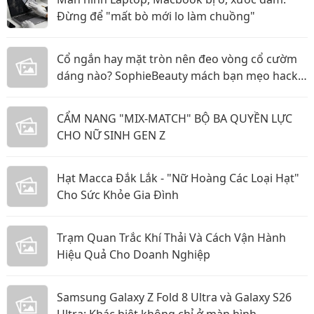
Đừng để "mất bò mới lo làm chuồng"
Cổ ngắn hay mặt tròn nên đeo vòng cổ cườm
dáng nào? SophieBeauty mách bạn mẹo hack
dáng siêu đỉnh
CẨM NANG "MIX-MATCH" BỘ BA QUYỀN LỰC
CHO NỮ SINH GEN Z
Hạt Macca Đắk Lắk - "Nữ Hoàng Các Loại Hạt"
Cho Sức Khỏe Gia Đình
Trạm Quan Trắc Khí Thải Và Cách Vận Hành
Hiệu Quả Cho Doanh Nghiệp
Samsung Galaxy Z Fold 8 Ultra và Galaxy S26