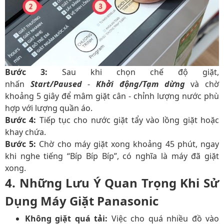
Bước 3:
Sau khi chọn chế độ giặt,
nhấn
Start/Paused
-
Khởi động/Tạm dừng
và chờ
khoảng 5 giây để mâm giặt cân - chỉnh lượng nước phù
hợp với lượng quần áo.
Bước 4:
Tiếp tục cho nước giặt tẩy vào lồng giặt hoặc
khay chứa.
Bước 5:
Chờ cho máy giặt xong khoảng 45 phút, ngay
khi nghe tiếng “Bíp Bíp Bíp”, có nghĩa là máy đã giặt
xong.
4. Những Lưu Ý Quan Trọng Khi Sử
Dụng Máy Giặt Panasonic
Không giặt quá tải:
Việc cho quá nhiều đồ vào