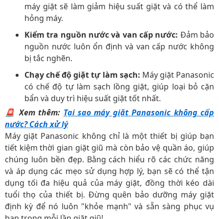
máy giặt sẽ làm giảm hiệu suất giặt và có thể làm
hỏng máy.
Kiểm tra nguồn nước và van cấp nước:
Đảm bảo
nguồn nước luôn ổn định và van cấp nước không
bị tắc nghẽn.
Chạy chế độ giặt tự làm sạch:
Máy giặt Panasonic
có chế độ tự làm sạch lồng giặt, giúp loại bỏ cặn
bẩn và duy trì hiệu suất giặt tốt nhất.
🚨 Xem thêm:
Tại sao máy giặt Panasonic không cấp
nước? Cách xử lý
Máy giặt Panasonic không chỉ là một thiết bị giúp bạn
tiết kiệm thời gian giặt giũ mà còn bảo vệ quần áo, giúp
chúng luôn bền đẹp. Bằng cách hiểu rõ các chức năng
và áp dụng các mẹo sử dụng hợp lý, bạn sẽ có thể tận
dụng tối đa hiệu quả của máy giặt, đồng thời kéo dài
tuổi thọ của thiết bị. Đừng quên bảo dưỡng máy giặt
định kỳ để nó luôn "khỏe mạnh" và sẵn sàng phục vụ
bạn trong mỗi lần giặt giũ!