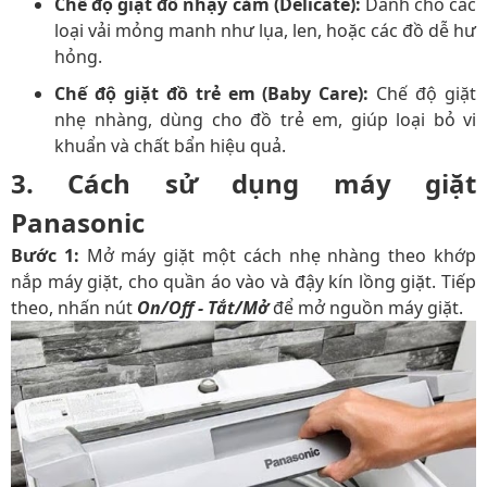
Chế độ giặt đồ nhạy cảm (Delicate):
Dành cho các
loại vải mỏng manh như lụa, len, hoặc các đồ dễ hư
hỏng.
Chế độ giặt đồ trẻ em (Baby Care):
Chế độ giặt
nhẹ nhàng, dùng cho đồ trẻ em, giúp loại bỏ vi
khuẩn và chất bẩn hiệu quả.
3. Cách sử dụng máy giặt
Panasonic
Bước 1:
Mở máy giặt một cách nhẹ nhàng theo khớp
nắp máy giặt, cho quần áo vào và đậy kín lồng giặt. Tiếp
theo, nhấn nút
On/Off - Tắt/Mở
để mở nguồn máy giặt.