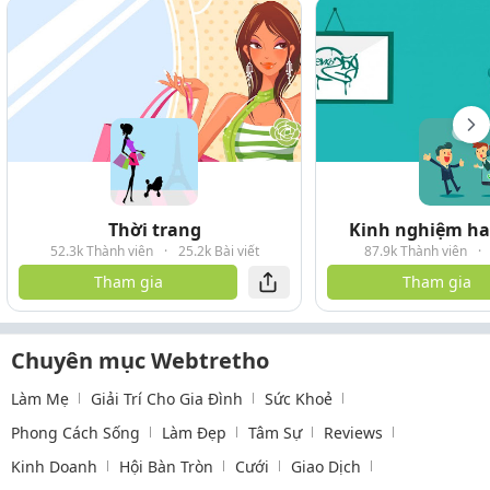
Thời trang
Kinh nghiệm hay
52.3k Thành viên
·
25.2k Bài viết
87.9k Thành viên
·
Tham gia
Tham gia
Chuyên mục Webtretho
Làm Mẹ
Giải Trí Cho Gia Đình
Sức Khoẻ
Phong Cách Sống
Làm Đẹp
Tâm Sự
Reviews
Kinh Doanh
Hội Bàn Tròn
Cưới
Giao Dịch