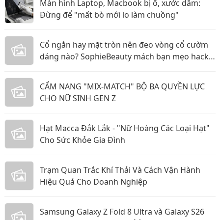
Màn hình Laptop, Macbook bị ố, xước dăm:
Đừng để "mất bò mới lo làm chuồng"
Cổ ngắn hay mặt tròn nên đeo vòng cổ cườm
dáng nào? SophieBeauty mách bạn mẹo hack
dáng siêu đỉnh
CẨM NANG "MIX-MATCH" BỘ BA QUYỀN LỰC
CHO NỮ SINH GEN Z
Hạt Macca Đắk Lắk - "Nữ Hoàng Các Loại Hạt"
Cho Sức Khỏe Gia Đình
Trạm Quan Trắc Khí Thải Và Cách Vận Hành
Hiệu Quả Cho Doanh Nghiệp
Samsung Galaxy Z Fold 8 Ultra và Galaxy S26