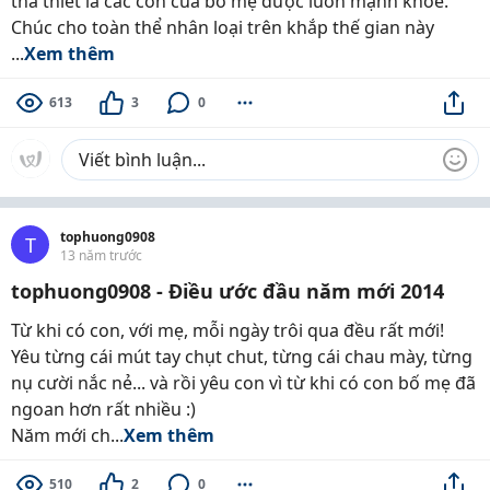
tha thiết là các con của bố mẹ được luôn mạnh khỏe.
Chúc cho toàn thể nhân loại trên khắp thế gian này
...
Xem thêm
613
3
0
tophuong0908
T
13 năm trước
tophuong0908 - Điều ước đầu năm mới 2014
Từ khi có con, với mẹ, mỗi ngày trôi qua đều rất mới!
Yêu từng cái mút tay chụt chut, từng cái chau mày, từng
nụ cười nắc nẻ... và rồi yêu con vì từ khi có con bố mẹ đã
ngoan hơn rất nhiều :)
Năm mới ch...
Xem thêm
510
2
0