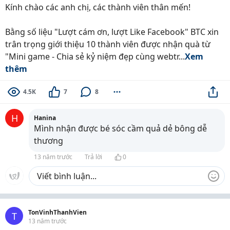
Kính chào các anh chị, các thành viên thân mến!
Bằng số liệu "Lượt cám ơn, lượt Like Facebook" BTC xin
trân trọng giới thiệu 10 thành viên được nhận quà từ
"Mini game - Chia sẻ kỷ niệm đẹp cùng webtr...
Xem
thêm
4.5K
7
8
H
Hanina
Mình nhận được bé sóc cầm quả dẻ bông dễ
thương
13 năm trước
Trả lời
0
TonVinhThanhVien
T
13 năm trước