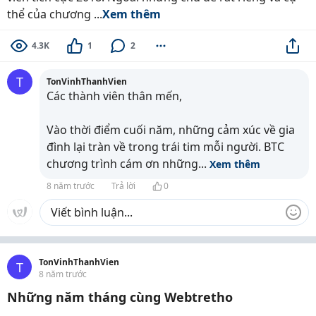
thể của chương ...
Xem thêm
4.3K
1
2
T
TonVinhThanhVien
Các thành viên thân mến,
Vào thời điểm cuối năm, những cảm xúc về gia
đình lại tràn về trong trái tim mỗi người. BTC
chương trình cám ơn những
...
Xem thêm
8 năm trước
Trả lời
0
TonVinhThanhVien
T
8 năm trước
Những năm tháng cùng Webtretho