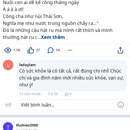
Nuôi con ai dễ kể công tháng ngày
À á à à ơi!
Công cha như núi Thái Sơn,
Nghĩa mẹ như nước trong nguồn chảy ra..."
Đó là những câu hát ru mà mình rất thích và mình
thường hát ru c...
Xem thêm
1.1K
27
14
L
leduylam
Có sức khỏe là có tất cả, rất đúng chị nhỉ! Chúc
chị và gia đình năm mới nhiều sức khỏe, vạn sự,
như ý!
13 năm trước
Trả lời
0
thuhien2008
T