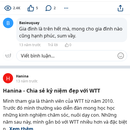
2.4K
5
2
B
Basieuquay
Gia đình là trên hết mà, mong cho gia đình nào
cũng hạnh phúc, sum vầy.
13 năm trước
Trả lời
0
Hanina
H
13 năm trước
Hanina - Chia sẻ kỷ niệm đẹp với WTT
Mình tham gia là thành viên của WTT từ năm 2010.
Trước đó mình thường vào diễn đàn mong học học
những kinh nghiệm chăm sóc, nuôi dạy con. Những
năm sau này, mình gắn bó với WTT nhiều hơn và đặc biệt
n...
Xem thêm