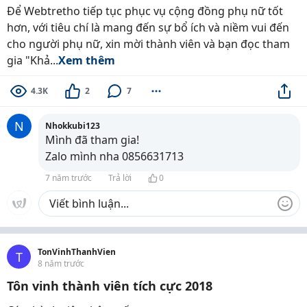
Để Webtretho tiếp tục phục vụ cộng đồng phụ nữ tốt
hơn, với tiêu chí là mang đến sự bổ ích và niềm vui đến
cho người phụ nữ, xin mời thành viên và bạn đọc tham
gia "Khả...
Xem thêm
4.3K
2
7
N
Nhokkubi123
Mình đã tham gia!
Zalo mình nha 0856631713
7 năm trước
Trả lời
0
TonVinhThanhVien
T
8 năm trước
Tôn vinh thành viên tích cực 2018