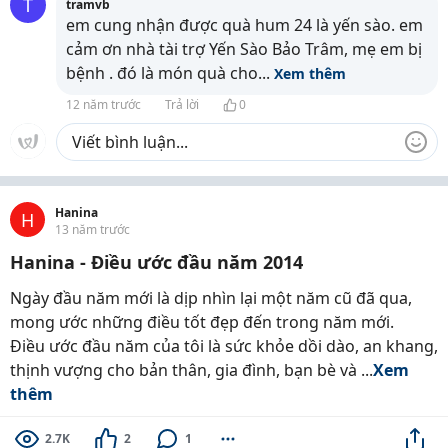
T
tramvb
em cung nhận được quà hum 24 là yến sào. em
cảm ơn nhà tài trợ Yến Sào Bảo Trâm, mẹ em bị
bệnh . đó là món quà cho
...
Xem thêm
12 năm trước
Trả lời
0
Hanina
H
13 năm trước
Hanina - Điều ước đầu năm 2014
Ngày đầu năm mới là dịp nhìn lại một năm cũ đã qua,
mong ước những điều tốt đẹp đến trong năm mới.
Điều ước đầu năm của tôi là sức khỏe dồi dào, an khang,
thịnh vượng cho bản thân, gia đình, bạn bè và ...
Xem
thêm
2.7K
2
1