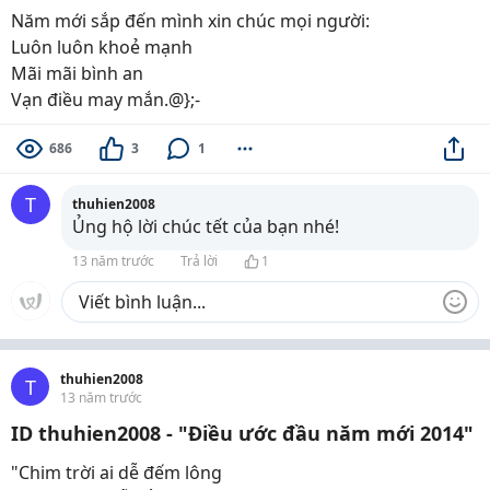
Năm mới sắp đến mình xin chúc mọi người:
Luôn luôn khoẻ mạnh
Mãi mãi bình an
Vạn điều may mắn.@};-
686
3
1
T
thuhien2008
Ủng hộ lời chúc tết của bạn nhé!
13 năm trước
Trả lời
1
thuhien2008
T
13 năm trước
ID thuhien2008 - "Điều ước đầu năm mới 2014"
"Chim trời ai dễ đếm lông