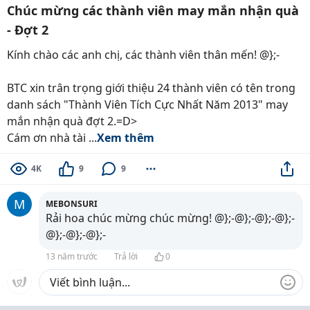
Chúc mừng các thành viên may mắn nhận quà
- Đợt 2
Kính chào các anh chị, các thành viên thân mến! @};-
BTC xin trân trọng giới thiệu 24 thành viên có tên trong
danh sách "Thành Viên Tích Cực Nhất Năm 2013" may
mắn nhận quà đợt 2.=D>
Cám ơn nhà tài ...
Xem thêm
4K
9
9
M
MEBONSURI
Rải hoa chúc mừng chúc mừng! @};-@};-@};-@};-
@};-@};-@};-
13 năm trước
Trả lời
0