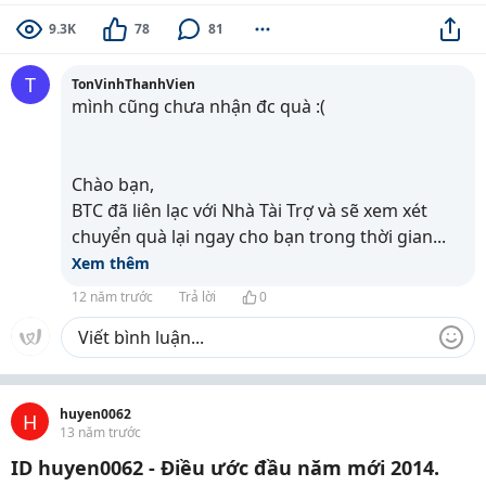
9.3K
78
81
T
TonVinhThanhVien
mình cũng chưa nhận đc quà :(
Chào bạn,
BTC đã liên lạc với Nhà Tài Trợ và sẽ xem xét
chuyển quà lại ngay cho bạn trong thời gian
...
Xem thêm
12 năm trước
Trả lời
0
huyen0062
H
13 năm trước
ID huyen0062 - Điều ước đầu năm mới 2014.