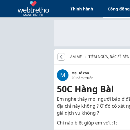
Thịnh hành
Cộng đồng
LÀM MẸ
TIÊM NGỪA, BÁC SĨ, BỆ
Mẹ Dê con
M
20 năm trước
50C Hàng Bài
Em nghe thấy mọi người bảo ở đâ
địa chỉ này không ? Ở đó có xét
giá dịch vụ không ?
Chị nào biết giúp em với. :1: