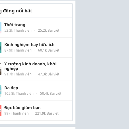
 đồng nổi bật
Thời trang
52.3k Thành viên
·
25.2k Bài viết
Kinh nghiệm hay hữu ích
87.9k Thành viên
·
60.1k Bài viết
Ý tưởng kinh doanh, khởi
nghiệp
91.7k Thành viên
·
47.3k Bài viết
Da đẹp
105.8k Thành viên
·
50.4k Bài viết
Đọc báo giùm bạn
99k Thành viên
·
221.9k Bài viết