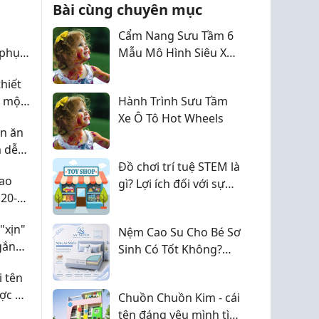
kỹ hơn thì xem ở đây
Bài cùng chuyên mục
ps://www.facebook.com/D...
nha: https://ww...
Cẩm Nang Sưu Tầm 6
 phụ
Mẫu Mô Hình Siêu Xe
úng
Hot Wheels Độc Đáo
hiết
ể một
Hành Trình Sưu Tầm
ệc tìm
Xe Ô Tô Hot Wheels
ên ăn
 dễ
cho
Đồ chơi trí tuệ STEM là
Cao
gì? Lợi ích đối với sự
20-
phát triển của trẻ 2026
c
"xịn"
Nệm Cao Su Cho Bé Sơ
gắn
Sinh Có Tốt Không?
Lựa chọn số 1 cho bé.
 tên
ợc ở
Chuồn Chuồn Kim - cái
tên đáng yêu mình tìm