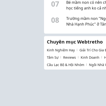
0
7
Bé mầm non có nên ch
học tiếng anh ko cả n
0
8
Trường mầm non "Ng
Nhà Hạnh Phúc" ở Tân
chương trình sao ạ?
Chuyên mục Webtretho
Kinh Nghiệm Hay
Giải Trí Cho Gia
Tâm Sự
Reviews
Kinh Doanh
H
Câu Lạc Bộ & Hội Nhóm
Ngôi Nhà 