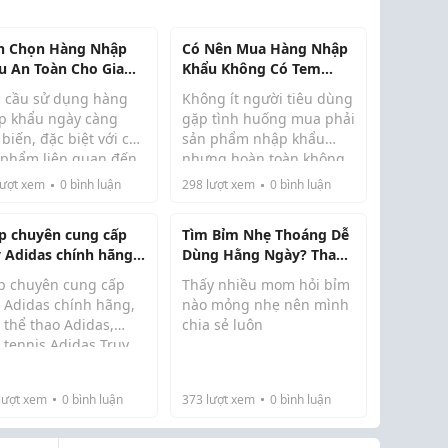
h Chọn Hàng Nhập
Có Nên Mua Hàng Nhập
u An Toàn Cho Gia
Khẩu Không Có Tem
h
Phụ?
 cầu sử dụng hàng
Không ít người tiêu dùng
p khẩu ngày càng
gặp tình huống mua phải
biến, đặc biệt với các
sản phẩm nhập khẩu
 phẩm liên quan đến
nhưng hoàn toàn không
và bé như sữa, thực
có tem phụ tiếng Việt.
ượt xem
0
bình luận
298
lượt xem
0
bình luận
m dinh dưỡng hay đồ
Điều này khiến nhiều
g chăm sóc trẻ nhỏ.
người lo lắng về tính hợp
p chuyên cung cấp
Tìm Bỉm Nhẹ Thoáng Dễ
 nhiên, không phải
pháp cũng như nguồn
y Adidas chính hãng,
Dùng Hằng Ngày? Tham
 phẩm nào gắn m...
gốc thực sự của sản ...
y thể thao Adidas
Khảo Ngay Sunsum
p chuyên cung cấp
Thấy nhiều mom hỏi bỉm
y Adidas chính hãng,
nào mỏng nhẹ nên mình
 thể thao Adidas,
chia sẻ luôn
 tennis Adidas Truy
Sunsum mình thấy không
 ngay để không bỏ lỡ
quá “quảng cáo”, nhưng
deal hời từ Dasbui
dùng khá ổn, bé mặc
lượt xem
0
bình luận
373
lượt xem
0
bình luận
site:
thoải mái cả ngày.
ps://dasbui.com/
Mom nào muốn tìm hiểu
page: