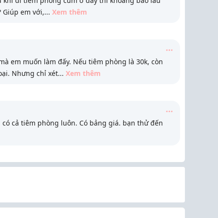
au khi đi tiêm phòng cúm ở đây thì khoảng bao lâu
 Giúp em với,
...
Xem thêm
ụ mà em muốn làm đấy. Nếu tiêm phòng là 30k, còn
oại. Nhưng chỉ xét
...
Xem thêm
, có cả tiêm phòng luôn. Có bảng giá. bạn thử đến