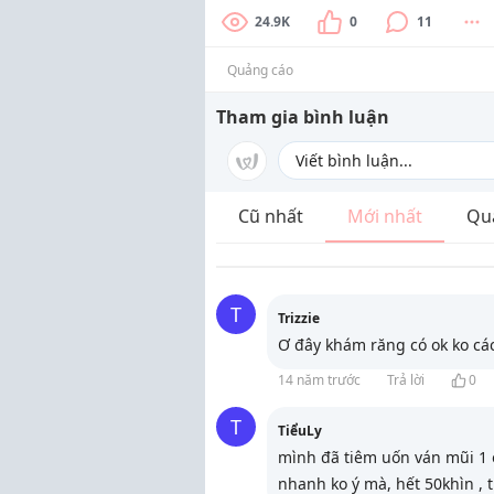
24.9K
0
11
Quảng cáo
Tham gia bình luận
Cũ nhất
Mới nhất
Qu
T
Trizzie
Ơ đây khám răng có ok ko các
14 năm trước
Trả lời
0
T
TiểuLy
mình đã tiêm uốn ván mũi 1 ở
nhanh ko ý mà, hết 50khìn , 