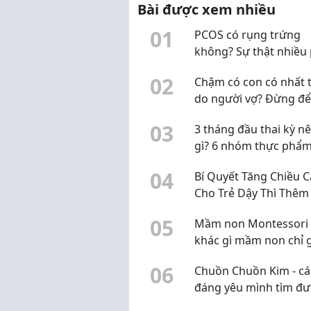
Bài được xem nhiều
htt
0
1
PCOS có rụng trứng
không? Sự thật nhiều
nữ đang hiểu chưa đ
0
2
Chậm có con có nhất t
do người vợ? Đừng đ
định kiến làm chậm vi
0
3
3 tháng đầu thai kỳ n
nguyên nhân
gì? 6 nhóm thực phẩm
chọn, không cần "ăn 
0
4
Bí Quyết Tăng Chiều 
hai người"
Cho Trẻ Dậy Thì Thêm 
30cm Chuẩn Khoa Họ
0
5
Mầm non Montessori 
khác gì mầm non chỉ 
mác Montessori?
0
6
Chuồn Chuồn Kim - cái
đáng yêu mình tìm đư
Q10