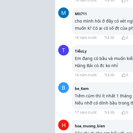
16 năm trước
Trả lời
0
M
Mít711
cho mình hỏi ở đây có xét n
muốn k? Có ai có số đt của 
16 năm trước
Trả lời
0
T
TiểuLy
Em đang có bầu và muốn kiểm 
Hàng Bài có đc ko nhỉ
16 năm trước
Trả lời
0
B
be_Kem
Tiêm cúm thì ít nhất 1 tháng 
Nếu nhỡ có dính bầu trong t
17 năm trước
Trả lời
0
H
hoa_muong_bien