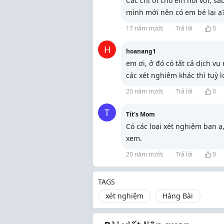
Các chị ơi cho em hỏi với, s
mình mới nên có em bé lại ạ?
17 năm trước
Trả lời
0
H
hoanang1
em ơi, ở đó có tất cả dịch v
các xét nghiêm khác thì tuỳ l
20 năm trước
Trả lời
0
T
Tít's Mom
Có các loại xét nghiệm bạn ạ
xem.
20 năm trước
Trả lời
0
TAGS
xét nghiệm
Hàng Bài