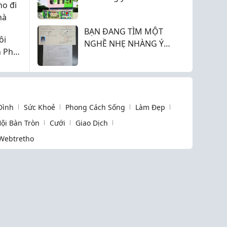
o đi
được ở Q10
hà
BẠN ĐANG TÌM MỘT
ôi
NGHỀ NHẸ NHÀNG Ý
 Phú,
NGHĨA THU NHẬP ỔN
ĐỊNH
 Đình
Sức Khoẻ
Phong Cách Sống
Làm Đẹp
ội Bàn Tròn
Cưới
Giao Dịch
Webtretho