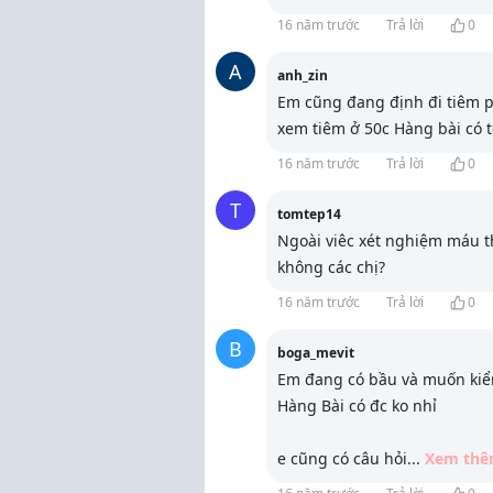
16 năm trước
Trả lời
0
A
anh_zin
Em cũng đang định đi tiêm p
xem tiêm ở 50c Hàng bài có t
16 năm trước
Trả lời
0
T
tomtep14
Ngoài viêc xét nghiệm máu t
không các chị?
16 năm trước
Trả lời
0
B
boga_mevit
Em đang có bầu và muốn kiểm 
Hàng Bài có đc ko nhỉ
e cũng có câu hỏi
...
Xem th