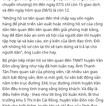
chuyển nhượng) thì đến ngày 07/5 chỉ còn 15 giao dịch
và đến ngày hôm qua (08/5) là còn 12.
“Những hồ sơ liên quan đến thế chấp vay vốn ngân
hàng để phát triển sản xuất hoặc những hồ sơ của công
dân liên quan đến liên quan đến giải phóng mặt bằng,
hay để đảm bảo an sinh xã hội của người dân thì huyện
tập hợp lại và báo cáo, xin ý kiến của lãnh đạo tỉnh. Đối
với những hồ sơ còn lại thì sẽ tạm dừng và trả lại cho
người dân”, ông Luân cho hay.
Bộ phận tiếp nhận hố sơ liên quan đến TNMT huyện Vân
Đồn vắng lặng như này đã hơn tuần nay. Ảnh Thanh
Tân.Theo quan sát của phóng viên, rất nhiều sàn giao
dịch bất động sản, đơn vị môi giới, tư vấn bất động sản
nằm trên trục đường 334, trục đường chính huyện Vân
Đồn đều trong tình trạng vắng bóng khách. Và đây là
điều hiếm thấy - theo như lời ông Vũ Xuân Kính, Bí thư
trưởng khu 5 Thị trấn Cái Rồng, huyện Vân Đồn nói. Ông
Kính cho biết thêm, trước khi có chỉ đạo của lãnh đạo