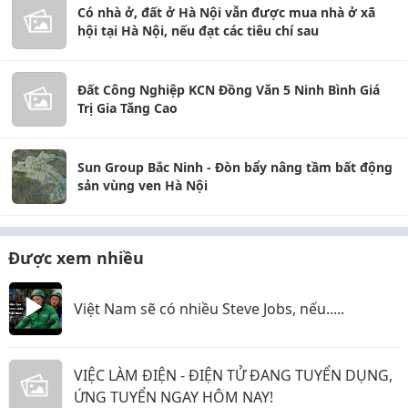
Có nhà ở, đất ở Hà Nội vẫn được mua nhà ở xã
hội tại Hà Nội, nếu đạt các tiêu chí sau
Đất Công Nghiệp KCN Đồng Văn 5 Ninh Bình Giá
Trị Gia Tăng Cao
Sun Group Bắc Ninh - Đòn bẩy nâng tầm bất động
sản vùng ven Hà Nội
Được xem nhiều
Việt Nam sẽ có nhiều Steve Jobs, nếu.....
VIỆC LÀM ĐIỆN - ĐIỆN TỬ ĐANG TUYỂN DỤNG,
ỨNG TUYỂN NGAY HÔM NAY!