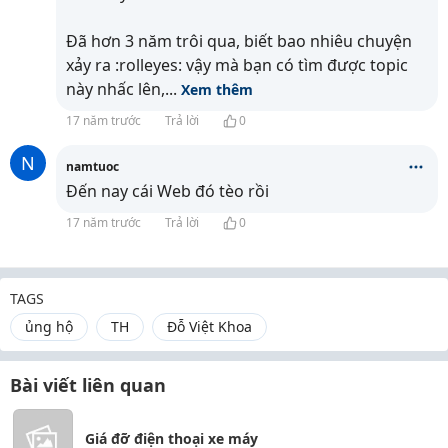
Đã hơn 3 năm trôi qua, biết bao nhiêu chuyện
xảy ra :rolleyes: vậy mà bạn có tìm được topic
này nhấc lên,
...
Xem thêm
17 năm trước
Trả lời
0
N
namtuoc
Đến nay cái Web đó tèo rồi
17 năm trước
Trả lời
0
TAGS
ủng hộ
TH
Đỗ Việt Khoa
Bài viết liên quan
Giá đỡ điện thoại xe máy