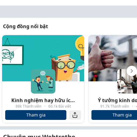
Cộng đồng nổi bật
Kinh nghiệm hay hữu íc...
Ý tưởng kinh do
88k Thành viên
·
60.1k Bài viết
91.7k Thành viên
·
Tham gia
Tham gia
Chuyên mục Webtretho