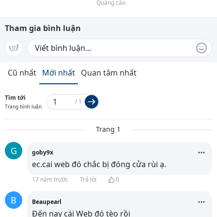
Quảng cáo
Tham gia bình luận
Cũ nhất
Mới nhất
Quan tâm nhất
Tìm tới
/
1
Trang bình luận
Trang 1
G
goby9x
ec.cai web đó chắc bị đóng cửa rùi ạ.
17 năm trước
Trả lời
0
B
Beaupearl
Đến nay cái Web đó tèo rồi