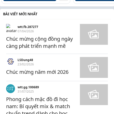
BÀI VIẾT MỚI NHẤT
wtt.fb.287277
07/04/2026
Chúc mừng cộng đồng ngày
càng phát triển mạnh mẽ
LSDung48
23/02/2026
Chúc mừng năm mới 2026
wtt.gg.100689
31/07/2025
Phong cách mặc đồ đi học
nam: Bí quyết mix & match
chuẩn trend dành cho học