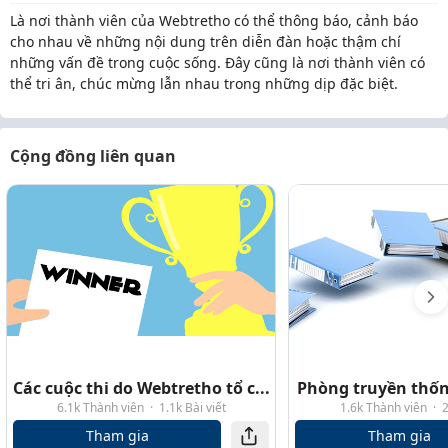
Là nơi thành viên của Webtretho có thể thông báo, cảnh báo
cho nhau về những nội dung trên diễn đàn hoặc thậm chí
những vấn đề trong cuộc sống. Đây cũng là nơi thành viên có
thể tri ân, chúc mừng lẫn nhau trong những dịp đặc biệt.
Cộng đồng liên quan
Các cuộc thi do Webtretho tổ c...
Phòng truyền thố
6.1k Thành viên
·
1.1k Bài viết
1.6k Thành viên
·
2
Tham gia
Tham gia