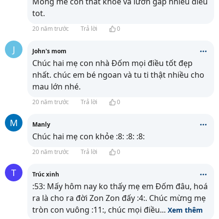
Mong me con thát khoe va lươn gáp nhiêu diêu
tot.
20 năm trước
Trả lời
0
J
John's mom
Chúc hai mẹ con nhà Đốm mọi điều tốt đẹp
nhất. chúc em bé ngoan và tu ti thật nhiều cho
mau lớn nhé.
20 năm trước
Trả lời
0
M
Manly
Chúc hai mẹ con khỏe :8: :8: :8:
20 năm trước
Trả lời
0
T
Trúc xinh
:53: Mấy hôm nay ko thấy mẹ em Đốm đâu, hoá
ra là cho ra đời Zon Zon đấy :4:. Chúc mừng mẹ
tròn con vuông :11:, chúc mọi điều
...
Xem thêm