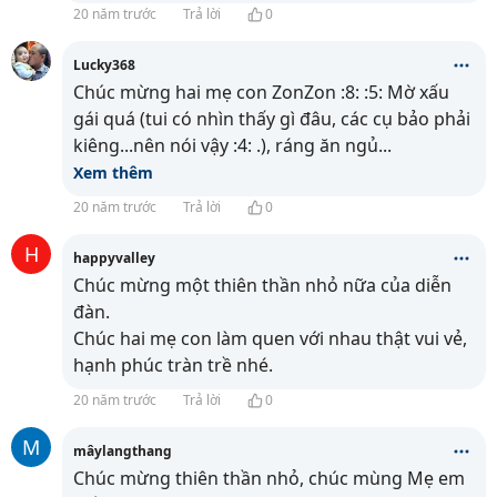
20 năm trước
Trả lời
0
Lucky368
Chúc mừng hai mẹ con ZonZon :8: :5: Mờ xấu
gái quá (tui có nhìn thấy gì đâu, các cụ bảo phải
kiêng...nên nói vậy :4: .), ráng ăn ngủ
...
Xem thêm
20 năm trước
Trả lời
0
H
happyvalley
Chúc mừng một thiên thần nhỏ nữa của diễn
đàn.
Chúc hai mẹ con làm quen với nhau thật vui vẻ,
hạnh phúc tràn trề nhé.
20 năm trước
Trả lời
0
M
mâylangthang
Chúc mừng thiên thần nhỏ, chúc mùng Mẹ em