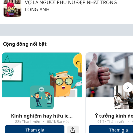
VỢ LÀ NGƯỜI PHỤ NỮ ĐẸP NHẤT TRONG
LÒNG ANH
Cộng đồng nổi bật
Kinh nghiệm hay hữu íc...
Ý tưởng kinh do
88k Thành viên
·
60.1k Bài viết
91.7k Thành viên
·
Tham gia
Tham gia