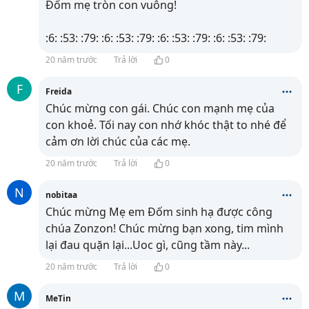
Đốm mẹ tròn con vuông!
:6: :53: :79: :6: :53: :79: :6: :53: :79: :6: :53: :79:
20 năm trước
Trả lời
0
F
Freida
Chúc mừng con gái. Chúc con mạnh mẹ của
con khoẻ. Tối nay con nhớ khóc thật to nhé để
cảm ơn lời chúc của các mẹ.
20 năm trước
Trả lời
0
N
nobitaa
Chúc mừng Mẹ em Đốm sinh hạ được công
chúa Zonzon! Chúc mừng bạn xong, tim mình
lại đau quặn lại...Uoc gì, cũng tầm này...
20 năm trước
Trả lời
0
M
MeTin