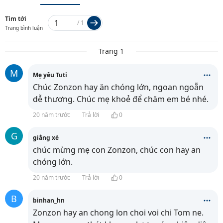
Tìm tới
/
1
Trang bình luận
Trang 1
M
Mẹ yêu Tuti
Chúc Zonzon hay ăn chóng lớn, ngoan ngoẵn
dễ thương. Chúc mẹ khoẻ để chăm em bé nhé.
20 năm trước
Trả lời
0
G
giằng xé
chúc mừng mẹ con Zonzon, chúc con hay an
chóng lớn.
20 năm trước
Trả lời
0
B
binhan_hn
Zonzon hay an chong lon choi voi chi Tom ne.