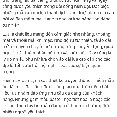
thời trang, áo dài vẫn giữ được sức hút riêng và ngày
càng được yêu thích trong đời sống hiện đại. Đặc biệt,
những mẫu áo dài lụa thanh lịch luôn được đánh giá cao
bởi vẻ đẹp mềm mại, sang trọng và khả năng tôn dáng
tự nhiên.
Lụa là chất liệu mang đến cảm giác nhẹ nhàng, thoáng
mát và thoải mái khi mặc. Nhờ độ rũ tự nhiên, tà áo dài
trở nên uyển chuyển hơn trong từng chuyển động, giúp
người mặc thêm phần nữ tính và cuốn hút. Đây cũng là
lý do nhiều phụ nữ lựa chọn áo dài lụa cao cấp cho các
dịp lễ Tết, cưới hỏi, hội nghị hoặc các sự kiện quan
trọng.
Hiện nay, bên cạnh các thiết kế truyền thống, nhiều mẫu
áo dài hiện đại cũng được sáng tạo dựa trên nền chất
liệu lụa nhằm đáp ứng nhu cầu đa dạng của khách
hàng. Những gam màu pastel, họa tiết hoa lá hoặc các
chi tiết thêu tay tinh xảo đang trở thành xu hướng được
nhiều người yêu thích.