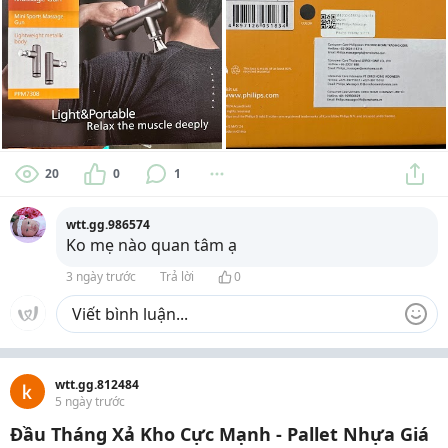
20
0
1
wtt.gg.986574
Ko mẹ nào quan tâm ạ
3 ngày trước
Trả lời
0
wtt.gg.812484
5 ngày trước
Đầu Tháng Xả Kho Cực Mạnh - Pallet Nhựa Giá