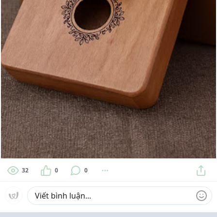
32
0
0