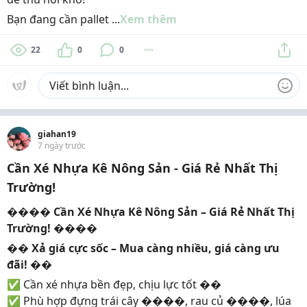
Bạn đang cần pallet ...
Xem thêm
22
0
0
giahan19
7 ngày trước
Cần Xé Nhựa Kê Nông Sản - Giá Rẻ Nhất Thị
Trường!
����
Cần Xé Nhựa Kê Nông Sản – Giá Rẻ Nhất Thị
Trường!
����
��
Xả giá cực sốc – Mua càng nhiều, giá càng ưu
đãi!
��
✅ Cần xé nhựa bền đẹp, chịu lực tốt ��
✅ Phù hợp đựng trái cây ����, rau củ ����, lúa