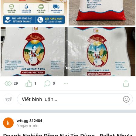
29
1
0
wtt.gg.812484
9 ngày trước
Doanh Nghiệp Đồng Nai Tin Dùng - Pallet Nhựa