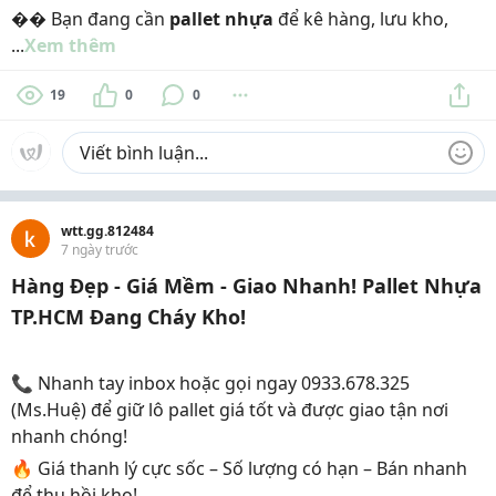
�� Bạn đang cần
pallet nhựa
để kê hàng, lưu kho,
...
Xem thêm
19
0
0
wtt.gg.812484
7 ngày trước
Hàng Đẹp - Giá Mềm - Giao Nhanh! Pallet Nhựa
TP.HCM Đang Cháy Kho!
📞 Nhanh tay inbox hoặc gọi ngay 0933.678.325
(Ms.Huệ) để giữ lô pallet giá tốt và được giao tận nơi
nhanh chóng!
🔥 Giá thanh lý cực sốc – Số lượng có hạn – Bán nhanh
để thu hồi kho!