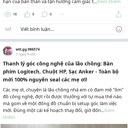
hạn của bản thân và tận hưởng cảm giác t...
Xem thêm
18
0
0
wtt.gg.986574
5 ngày trước
Thanh lý góc công nghệ của lão chồng: Bàn
phím Logitech, Chuột HP, Sạc Anker - Toàn bộ
mới 100% nguyên seal các mẹ ơi!
Các mẹ ơi, chuyện là lão chồng nhà em có đam mê "ôm"
đồ công nghệ, đợt rồi được thưởng với tự mua thế nào
mà gom về một đống đồ chuẩn bị setup góc làm việc
mới. Đùng một cái kế hoạch thay đổi, giờ đốn...
Xem
thêm