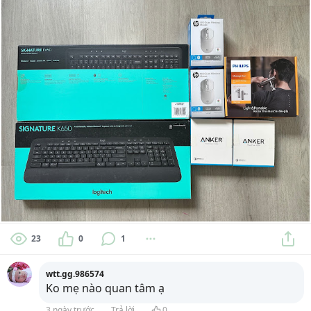
23
0
1
wtt.gg.986574
Ko mẹ nào quan tâm ạ
3 ngày trước
Trả lời
0