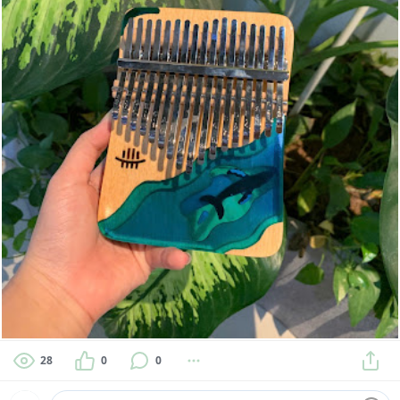
28
0
0