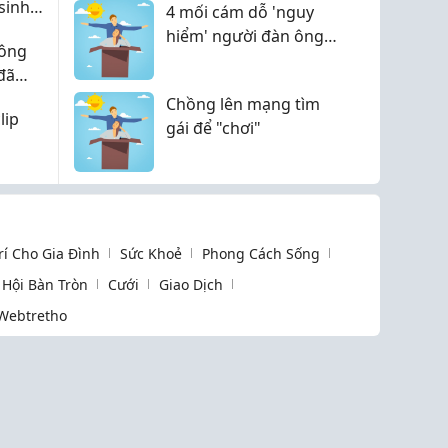
sinh
4 mối cám dỗ 'nguy
đại
hiểm' người đàn ông
hông
có vợ nào cũng phải
đã
đối mặt, không vượt
Chồng lên mạng tìm
qua ắt tan nát gia đình
lip
gái để "chơi"
Trí Cho Gia Đình
Sức Khoẻ
Phong Cách Sống
Hội Bàn Tròn
Cưới
Giao Dịch
Webtretho