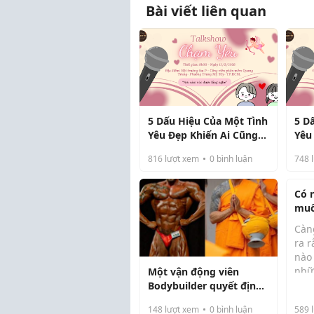
Bài viết liên quan
5 Dấu Hiệu Của Một Tình
5 D
Yêu Đẹp Khiến Ai Cũng
Yêu
Mong Muốn
Mo
816
lượt xem
0
bình luận
748
l
Có 
muốn
muố
Càn
que
ra 
nào
nhữ
Một vận động viên
Có 
nhữ
Bodybuilder quyết định
khô
kéo
"đi tìm" sự bình yên
148
lượt xem
0
bình luận
589
l
chịu
trong nội tâm