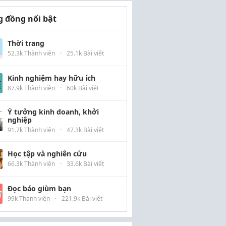
 đồng nổi bật
Thời trang
52.3k Thành viên
·
25.1k Bài viết
Kinh nghiệm hay hữu ích
87.9k Thành viên
·
60k Bài viết
Ý tưởng kinh doanh, khởi
nghiệp
91.7k Thành viên
·
47.3k Bài viết
Học tập và nghiên cứu
66.3k Thành viên
·
33.6k Bài viết
Đọc báo giùm bạn
99k Thành viên
·
221.9k Bài viết