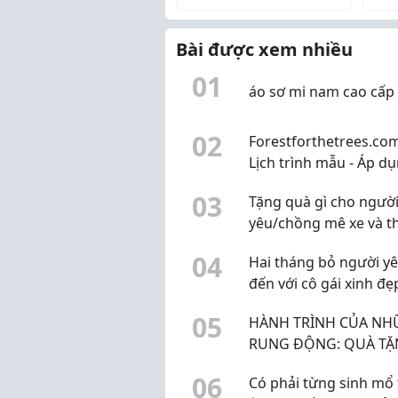
Có 
Bài được xem nhiều
0
1
áo sơ mi nam cao cấp
0
2
Forestforthetrees.com
Lịch trình mẫu - Áp d
cho khu vực nội thàn
0
3
Tặng quà gì cho ngườ
Nẵng
yêu/chồng mê xe và t
setup góc PC?
0
4
Hai tháng bỏ người y
đến với cô gái xinh đẹ
0
5
HÀNH TRÌNH CỦA N
RUNG ĐỘNG: QUÀ T
HANDMADE VÀ NHỮ
0
6
Có phải từng sinh mổ 
CUNG BẬC CẢM XÚC