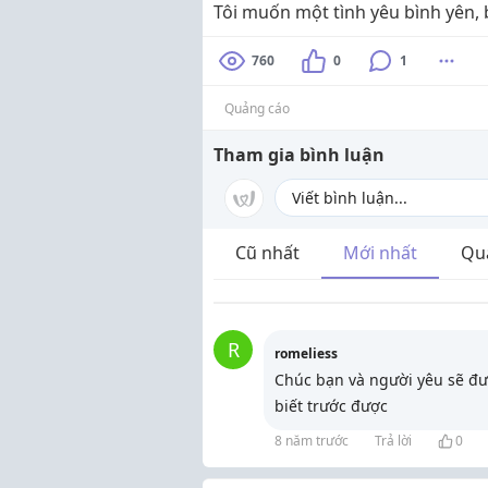
Tôi muốn một tình yêu bình yên, b
760
0
1
Quảng cáo
Tham gia bình luận
Cũ nhất
Mới nhất
Qu
R
romeliess
Chúc bạn và người yêu sẽ đượ
biết trước được
8 năm trước
Trả lời
0