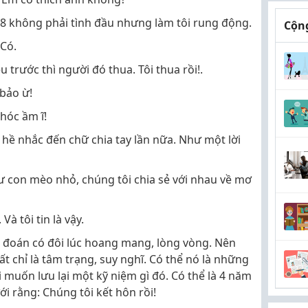
18 không phải tình đầu nhưng làm tôi rung động.
Cộng
 Có.
u trước thì người đó thua. Tôi thua rồi!.
 bảo ừ!
khóc ầm ĩ!
 hề nhắc đến chữ chia tay lần nữa. Như một lời
ư con mèo nhỏ, chúng tôi chia sẻ với nhau về mơ
Và tôi tin là vậy.
ết đoán có đôi lúc hoang mang, lòng vòng. Nên
ất chỉ là tâm trạng, suy nghĩ. Có thể nó là những
ôi muốn lưu lại một kỹ niệm gì đó. Có thể là 4 năm
ưới rằng: Chúng tôi kết hôn rồi!