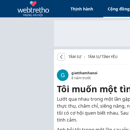
Thịnh hành
Cộng đồng
TÂM SỰ
TÂM SỰ TÌNH YÊU
giatthamhanoi
G
8 năm trước
Tôi muốn một tì
Lướt qua nhau trong một lần gặp
thực thụ, chăm chỉ, siêng năng,
tôi có cơ hội quen biết nhau. Sau
tình cảm.
Anh hỏi tôi trong một lần say xỉn