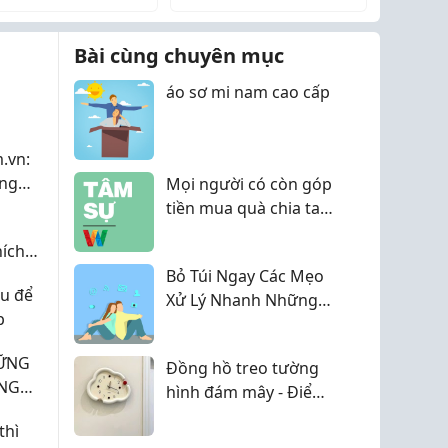
những ngày mọi...
tồn tại một “tình yêu...
Bài cùng chuyên mục
áo sơ mi nam cao cấp
.vn:
ụng
Mọi người có còn góp
h Đà
tiền mua quà chia tay
i
đồng nghiệp khi nghỉ
hích
việc không?
Bỏ Túi Ngay Các Mẹo
êu để
Xử Lý Nhanh Những
p
Sự Cố Thường Gặp Khi
Sấy Thăng Hoa
HỮNG
Đồng hồ treo tường
ẶNG
hình đám mây - Điểm
NG
nhấn đáng yêu cho
thì
không gian sống hiện