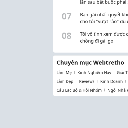
lần sau bắt buộc phải 
KHÔNG THỂ GỌI TÊN
mổ?
0
7
Bạn gái nhất quyết k
cho tôi "vượt rào" dù 
dạm ngõ
0
8
Tôi vô tình xem được c
chồng đi gái gọi
Chuyên mục Webtretho
Làm Mẹ
Kinh Nghiệm Hay
Giải 
Làm Đẹp
Reviews
Kinh Doanh
Câu Lạc Bộ & Hội Nhóm
Ngôi Nhà 