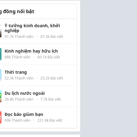
 đồng nổi bật
Ý tưởng kinh doanh, khởi
nghiệp
91.7k Thành viên
·
47.3k Bài viết
Kinh nghiệm hay hữu ích
88k Thành viên
·
60.1k Bài viết
Thời trang
52.3k Thành viên
·
25.2k Bài viết
Du lịch nước ngoài
26.8k Thành viên
·
7.7k Bài viết
Đọc báo giùm bạn
99k Thành viên
·
221.9k Bài viết