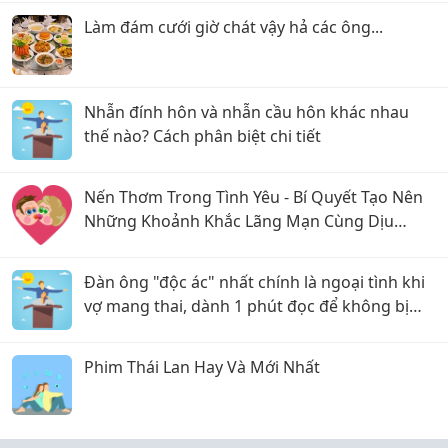
Làm đám cưới giờ chát vậy hả các ông...
Nhẫn đính hôn và nhẫn cầu hôn khác nhau
thế nào? Cách phân biệt chi tiết
Nến Thơm Trong Tình Yêu - Bí Quyết Tạo Nên
Những Khoảnh Khắc Lãng Mạn Cùng Dịu
Candle
Đàn ông "độc ác" nhất chính là ngoại tình khi
vợ mang thai, dành 1 phút đọc để không bị
chồng "lừa dối"
Phim Thái Lan Hay Và Mới Nhất